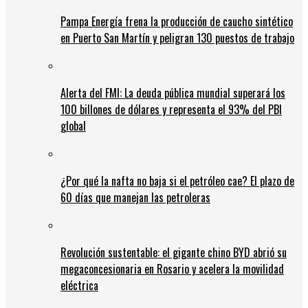
Pampa Energía frena la producción de caucho sintético
en Puerto San Martín y peligran 130 puestos de trabajo
Alerta del FMI: La deuda pública mundial superará los
100 billones de dólares y representa el 93% del PBI
global
¿Por qué la nafta no baja si el petróleo cae? El plazo de
60 días que manejan las petroleras
Revolución sustentable: el gigante chino BYD abrió su
megaconcesionaria en Rosario y acelera la movilidad
eléctrica