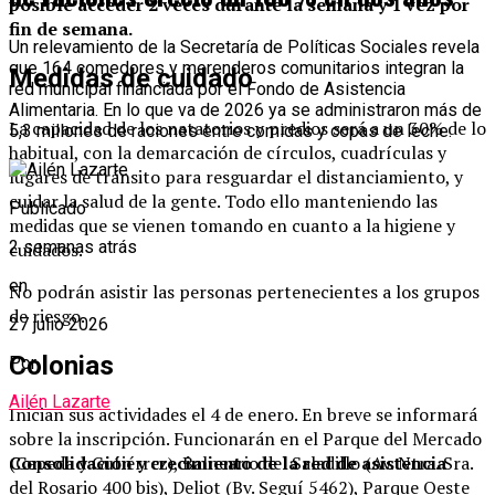
posible acceder 2 veces durante la semana y 1 vez por
fin de semana.
Un relevamiento de la Secretaría de Políticas Sociales revela
que 164 comedores y merenderos comunitarios integran la
Medidas de cuidado
red municipal financiada por el Fondo de Asistencia
Alimentaria. En lo que va de 2026 ya se administraron más de
La capacidad de los natatorios y predios será a un 30% de lo
5,3 millones de raciones entre comidas y copas de leche.
habitual, con la demarcación de círculos, cuadrículas y
lugares de tránsito para resguardar el distanciamiento, y
cuidar la salud de la gente. Todo ello manteniendo las
Publicado
medidas que se vienen tomando en cuanto a la higiene y
2 semanas atrás
cuidados.
en
No podrán asistir las personas pertenecientes a los grupos
de riesgo.
27 julio 2026
Colonias
Por
Ailén Lazarte
Inician sus actividades el 4 de enero. En breve se informará
sobre la inscripción. Funcionarán en el Parque del Mercado
Consolidación y crecimiento de la red de asistencia
(Cepeda y Gutiérrez), Balneario del Saladillo (Av. Ntra. Sra.
del Rosario 400 bis), Deliot (Bv. Seguí 5462), Parque Oeste