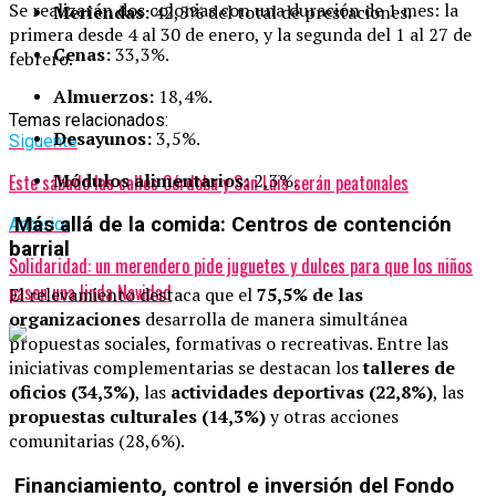
Se realizarán dos colonias con una duración de 1 mes: la
Meriendas:
42,5% del total de prestaciones.
primera desde 4 al 30 de enero, y la segunda del 1 al 27 de
Cenas:
33,3%.
febrero.
Almuerzos:
18,4%.
Temas relacionados:
Desayunos:
3,5%.
Siguente
Módulos alimentarios:
2,3%.
Este sábado las calles Córdoba y San Luis serán peatonales
Más allá de la comida: Centros de contención
Anterior
barrial
Solidaridad: un merendero pide juguetes y dulces para que los niños
pasen una linda Navidad
El relevamiento destaca que el
75,5% de las
organizaciones
desarrolla de manera simultánea
propuestas sociales, formativas o recreativas. Entre las
iniciativas complementarias se destacan los
talleres de
oficios (34,3%)
, las
actividades deportivas (22,8%)
, las
propuestas culturales (14,3%)
y otras acciones
comunitarias (28,6%).
Financiamiento, control e inversión del Fondo