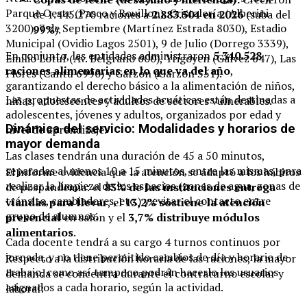
Parque Oeste (Pasco y Rouillon), Cristalería (Alberini
de 1.445.270 raciones a
2.883.504 en 2026
(suba del
3200), 7 de Septiembre (Martínez Estrada 8030), Estadio
99%
).
Municipal (Ovidio Lagos 2501), 9 de Julio (Dorrego 3339),
En conjunto, las entidades administraron
5.340.528
Emilio Lotuf (Av. Belgrano 600), Yrigoyen (Gálvez 647), Las
raciones alimentarias en lo que va del año
,
Flores (Cantú 6990) y Garzón (Garzón 351).
garantizando el derecho básico a la alimentación de niños,
Las propuestas de actividades acuáticas están destinadas a
niñas, adolescentes y adultos de sectores vulnerables.
adolescentes, jóvenes y adultos, organizados por edad y
Dinámica del servicio: Modalidades y horarios de
nivel de aprendizaje.
mayor demanda
Las clases tendrán una duración de 45 a 50 minutos,
separadas al menos 10 a 15 minutos, entre las mismas, para
El informe evidencia que la atención se adaptó a los hábitos
realizar la limpieza de los espacios (zonas de agua, zonas de
de pospandemia: el
83% de las instituciones entrega
tránsito, cambiadores, etc.) y evitar el contacto entre
viandas para llevar
, el
13,2% sostiene la atención
grupo de alumnos.
presencial
en salón y el
3,7% distribuye módulos
alimentarios
.
Cada docente tendrá a su cargo 4 turnos continuos por
jornada, y no tiene permitido cambios de día y horario de
Respecto a la distribución horaria de las raciones, la mayor
trabajo, como así tampoco podrán hacerlo los usuarios
demanda se concentra durante el contraturno escolar y
asignados a cada horario, según la actividad.
laboral: