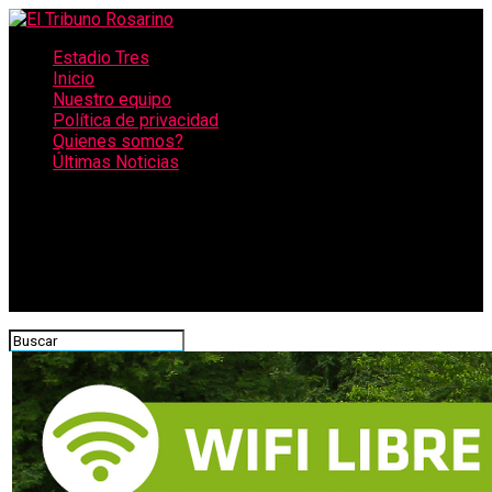
Estadio Tres
Inicio
Nuestro equipo
Política de privacidad
Quienes somos?
Últimas Noticias
CONECTATE CON NOSOTROS