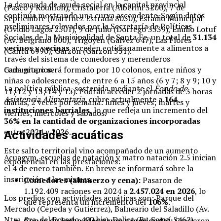
La demanda de ayuda social en la capital provincial
(Pasco y Rouillon), Cristalería (Alberini 3200), 7 de
continúa mostrando una curva ascendente. Según datos
Septiembre (Martínez Estrada 8030), Estadio Municipal
preliminares relevados por la Secretaría de Políticas
(Ovidio Lagos 2501), 9 de Julio (Dorrego 3339), Emilio Lotuf
Sociales de la Municipalidad de Santa Fe, un total de
31.134
(Av. Belgrano 600), Yrigoyen (Gálvez 647), Las Flores
vecinos y vecinas
acceden cotidianamente a alimentos a
(Cantú 6990), Garzón (Garzón 351).
través del sistema de comedores y merenderos
comunitarios.
Cada grupo será formado por 10 colonos, entre niños y
niñas o adolescentes, de entre 6 a 15 años (6 y 7; 8 y 9; 10 y
La política pública, sostenida mediante el
Fondo de
11; 12 y 13; 14 y 15). Podrán acceder 2 jornadas de 3 horas
Asistencia Alimentaria
, cubre actualmente a
164
diarias, 2 veces por semana: lunes y jueves; martes y
instituciones barriales
, lo que refleja un incremento del
viernes; miércoles y sábados.
36% en la cantidad de organizaciones incorporadas
entre 2024 y 2026.
Actividades acuáticas
Este salto territorial vino acompañado de un aumento
Acuagym, escuelas de natación y matro natación 2.5 inician
exponencial en las prestaciones:
el 4 de enero también. En breve se informará sobre la
inscripción a las mismas.
Comedores (almuerzo y cena):
Pasaron de
1.192.409 raciones en 2024 a
2.457.024 en 2026
, lo
Los predios con actividades acuáticas son: Parque del
que representa un incremento del
106%
.
Mercado (Cepeda y Gutiérrez), Balneario del Saladillo (Av.
Ntra. Sra. del Rosario 400 bis), Deliot (Bv. Seguí 5462),
Copas de leche (desayuno y merienda):
Crecieron