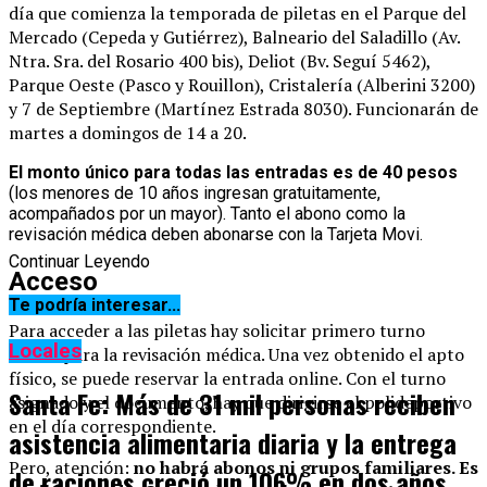
día que comienza la temporada de piletas en el Parque del
Mercado (Cepeda y Gutiérrez), Balneario del Saladillo (Av.
Ntra. Sra. del Rosario 400 bis), Deliot (Bv. Seguí 5462),
Parque Oeste (Pasco y Rouillon), Cristalería (Alberini 3200)
y 7 de Septiembre (Martínez Estrada 8030). Funcionarán de
martes a domingos de 14 a 20.
El monto único para todas las entradas es de 40 pesos
(los menores de 10 años ingresan gratuitamente,
acompañados por un mayor). Tanto el abono como la
revisación médica deben abonarse con la Tarjeta Movi.
Continuar Leyendo
Acceso
Te podría interesar...
Para acceder a las piletas hay solicitar primero turno
Locales
online para la revisación médica. Una vez obtenido el apto
físico, se puede reservar la entrada online. Con el turno
Santa Fe: Más de 31 mil personas reciben
asignado y el documento, hay que dirigirse al polideportivo
en el día correspondiente.
asistencia alimentaria diaria y la entrega
Pero, atención:
no habrá abonos ni grupos familiares. Es
de raciones creció un 106% en dos años