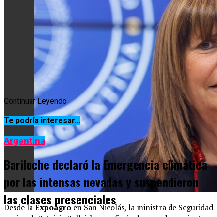
Continuar Leyendo
Te podría interesar...
Argentina
Bariloche declaró la Emergencia climática
por las intensas nevadas y suspendieron
las clases presenciales
Desde la
Expoagro
en San Nicolás, la ministra de Seguridad