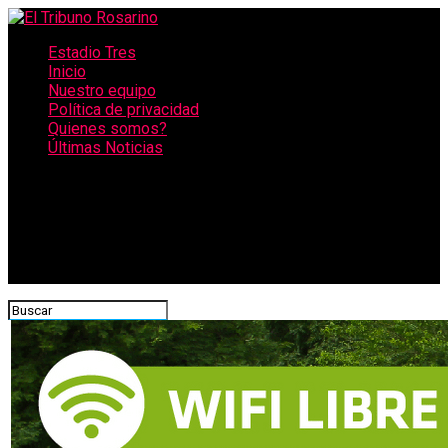
Estadio Tres
Inicio
Nuestro equipo
Política de privacidad
Quienes somos?
Últimas Noticias
CONECTATE CON NOSOTROS