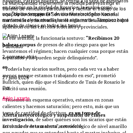
nacional, Patricia Bullrich, se refirió a la saga de asesinatos
La Municipalidad implementó la medida para restringir el
en taxistas en la ciudad de Rosario y la evaluó como
tránsito de vehículos particulares y facilitar el trabajo de los
una
“típica venganza”
de sicarios vinculados con el
equipos de despeje. El Servicio Meteorológico Nacional
narcotráfico y motivada por el régimen de aislamiento que
mantiene la alerta amarilla hasta este martes. Tampoco habrá
dictado de clases en todos los turnos.
aplicaron en las cárceles federales y provinciales.
En ese sentido, la funcionaria sostuvo:
“Recibimos 20
habeas corpus
de presos de alto riesgo para que les
Publicado
levantemos el régimen; hacen cualquier cosa porque están
2 semanas atrás
separados y no pueden seguir delinquiendo”.
en
“Todavía hay sicarios sueltos, pero cada vez va a haber
menos porque estamos trabajando en eso”, prometió
27 julio 2026
Bullrich, quien dijo que el Sindicato de Taxis de Rosario le
solicitó una reunión.
Por
Ailén Lazarte
“Tenemos un esquema operativo, estamos en zonas
calientes y hacemos saturación; pero esto, más que un
tema de cantidad de efectivos,
es un tema de
Alerta meteorológico y suspensión de clases
investigación
, de saber quiénes son los sicarios que están
actuando de esta manera”, consideró.
En el marco de una alerta meteorológico de nivel amarillo
por nevadas que se extenderá hasta el martes inclusive, el