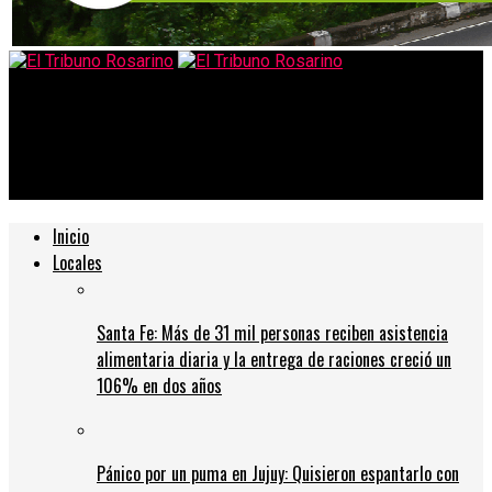
El Tribuno Rosarino
«Es la típica venganza por lo que sucedió en las cárceles»,
aseguró Bullrich sobre los asesinatos de taxistas
Inicio
Locales
Santa Fe: Más de 31 mil personas reciben asistencia
alimentaria diaria y la entrega de raciones creció un
106% en dos años
Pánico por un puma en Jujuy: Quisieron espantarlo con