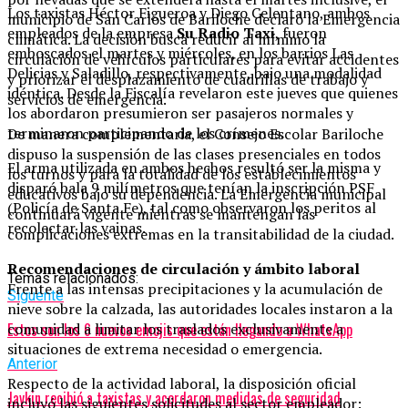
Los taxistas Héctor Figueroa y Diego Celentano, ambos
municipio de San Carlos de Bariloche declaró la Emergencia
empleados de la empresa
Su Radio Taxi
, fueron
climática. La decisión busca reducir al mínimo la
emboscados el martes y miércoles, en los barrios Las
circulación de vehículos particulares para evitar accidentes
Delicias y Saladillo, respectivamente, bajo una modalidad
y priorizar el desplazamiento de cuadrillas de trabajo y
idéntica. Desde la Fiscalía revelaron este jueves que quienes
servicios de emergencia.
los abordaron presumieron ser pasajeros normales y
terminaron participando de los crímenes.
De manera complementaria, el Consejo Escolar Bariloche
dispuso la suspensión de las clases presenciales en todos
El arma utilizada en ambos hechos resultó ser la misma y
los turnos y para la totalidad de los establecimientos
disparó bala 9 milímetros que tenían la inscripción PSF
educativos bajo su dependencia. La Emergencia municipal
(Policía de Santa Fe), tal como observaron los peritos al
continuará vigente mientras se mantengan las
recolectar las vainas.
complicaciones extremas en la transitabilidad de la ciudad.
Recomendaciones de circulación y ámbito laboral
Temas relacionados:
Frente a las intensas precipitaciones y la acumulación de
Siguente
nieve sobre la calzada, las autoridades locales instaron a la
Estos son los 6 nuevos emojis que están llegando a WhatsApp
comunidad a limitar los traslados exclusivamente a
situaciones de extrema necesidad o emergencia.
Anterior
Respecto de la actividad laboral, la disposición oficial
Javkin recibió a taxistas y acordaron medidas de seguridad
incluyó las siguientes solicitudes al sector empleador: