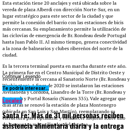
Esta estación tiene 20 anclajes y está ubicada sobre la
vereda de plaza Alberdi con dirección Norte-Sur, en un
lugar estratégico para este sector de la ciudad y que
permite la conexión del barrio con las estaciones de bicis
más cercanas. Su emplazamiento permite la utilización de
las ciclovías de emergencia de Br. Rondeau desde Portugal
hasta Juan Pablo II. Al mismo tiempo, genera conectividad
a la zona de balnearios y clubes ribereños del norte de la
ciudad.
Es la tercera terminal puesta en marcha durante este año.
La primera fue en el Centro Municipal de Distrito Oeste y
Continuar Leyendo
recientemente la cercana al Sanatorio Norte (Br. Rondeau y
Washington). A fines de 2020 se instalaron las estaciones
Te podría interesar...
Avellaneda y Córdoba, Lisandro de la Torre (Br. Rondeau y
Portugal) y Portal Rosario (Nansen 335). Vale agregar que
Locales
días atrás se renovó la estación de plaza Montenegro
(ubicada en San Luis y San Martín), reemplazando su
Santa Fe: Más de 31 mil personas reciben
estructura para optimizar y establecer mejoras sobre uno
asistencia alimentaria diaria y la entrega
de los puntos más utilizados del sistema.