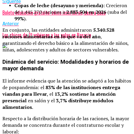
Siguente
Copas de leche (desayuno y merienda):
Crecieron
de 1.445.270 raciones a
2.883.504 en 2026
(suba del
Boleto educativo gratuito: cómo inscribirse, paso a paso
99%
).
Anterior
En conjunto, las entidades administraron
5.340.528
Los chicos de 7º volvieron a las aulas en Rosario
raciones alimentarias en lo que va del año
,
garantizando el derecho básico a la alimentación de niños,
niñas, adolescentes y adultos de sectores vulnerables.
Dinámica del servicio: Modalidades y horarios de
mayor demanda
El informe evidencia que la atención se adaptó a los hábitos
de pospandemia: el
83% de las instituciones entrega
viandas para llevar
, el
13,2% sostiene la atención
presencial
en salón y el
3,7% distribuye módulos
alimentarios
.
Respecto a la distribución horaria de las raciones, la mayor
demanda se concentra durante el contraturno escolar y
laboral: