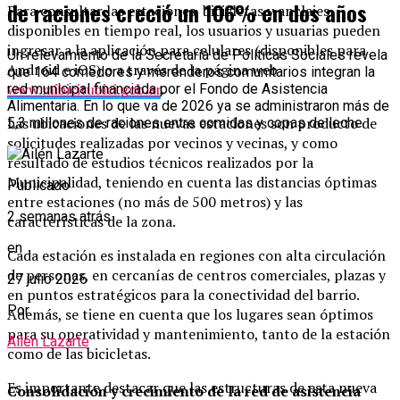
de raciones creció un 106% en dos años
Para consultar las estaciones, bicicletas y anclajes
disponibles en tiempo real, los usuarios y usuarias pueden
ingresar a la aplicación para celulares (disponibles para
Un relevamiento de la Secretaría de Políticas Sociales revela
Android e iOS) o a través de la página web
que 164 comedores y merenderos comunitarios integran la
www.mibicitubici.gob.ar
.
red municipal financiada por el Fondo de Asistencia
Alimentaria. En lo que va de 2026 ya se administraron más de
Las ubicaciones de las nuevas estaciones son producto de
5,3 millones de raciones entre comidas y copas de leche.
solicitudes realizadas por vecinos y vecinas, y como
resultado de estudios técnicos realizados por la
Municipalidad, teniendo en cuenta las distancias óptimas
Publicado
entre estaciones (no más de 500 metros) y las
2 semanas atrás
características de la zona.
en
Cada estación es instalada en regiones con alta circulación
de personas, en cercanías de centros comerciales, plazas y
27 julio 2026
en puntos estratégicos para la conectividad del barrio.
Por
Además, se tiene en cuenta que los lugares sean óptimos
para su operatividad y mantenimiento, tanto de la estación
Ailén Lazarte
como de las bicicletas.
Es importante destacar que las estructuras de esta nueva
Consolidación y crecimiento de la red de asistencia