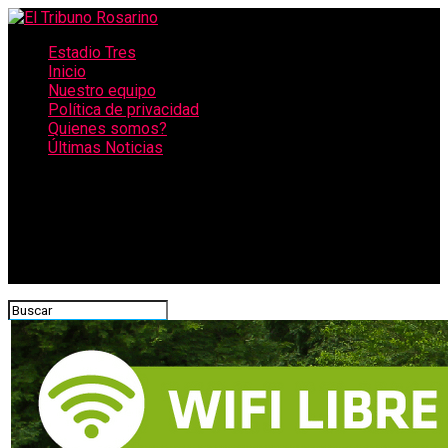
Estadio Tres
Inicio
Nuestro equipo
Política de privacidad
Quienes somos?
Últimas Noticias
CONECTATE CON NOSOTROS