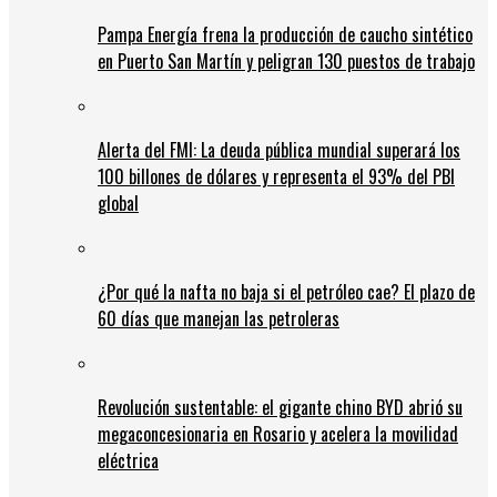
Pampa Energía frena la producción de caucho sintético
en Puerto San Martín y peligran 130 puestos de trabajo
Alerta del FMI: La deuda pública mundial superará los
100 billones de dólares y representa el 93% del PBI
global
¿Por qué la nafta no baja si el petróleo cae? El plazo de
60 días que manejan las petroleras
Revolución sustentable: el gigante chino BYD abrió su
megaconcesionaria en Rosario y acelera la movilidad
eléctrica