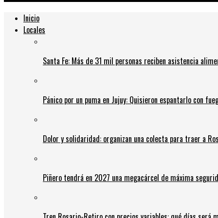
Inicio
Locales
Santa Fe: Más de 31 mil personas reciben asistencia alime
Pánico por un puma en Jujuy: Quisieron espantarlo con fue
Dolor y solidaridad: organizan una colecta para traer a Ros
Piñero tendrá en 2027 una megacárcel de máxima seguridad
Tren Rosario-Retiro con precios variables: qué días será m