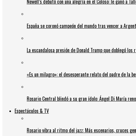
Newell’s debutó con una alegría en el Coloso: le ganó a Tal
España se coronó campeón del mundo tras vencer a Argent
La escandalosa presión de Donald Trump que doblegó los r
«Es un milagro»: el desesperante relato del padre de la b
Rosario Central blindó a su gran ídolo: Ángel Di María ren
Espectáculos & TV
Rosario vibra al ritmo del jazz: Más escenarios, cruces gen