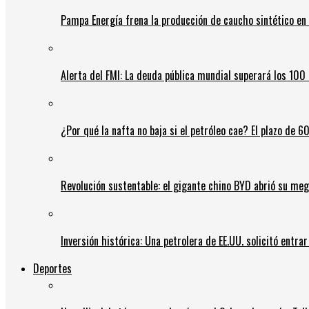
Pampa Energía frena la producción de caucho sintético en 
Alerta del FMI: La deuda pública mundial superará los 100 
¿Por qué la nafta no baja si el petróleo cae? El plazo de 
Revolución sustentable: el gigante chino BYD abrió su meg
Inversión histórica: Una petrolera de EE.UU. solicitó entr
Deportes