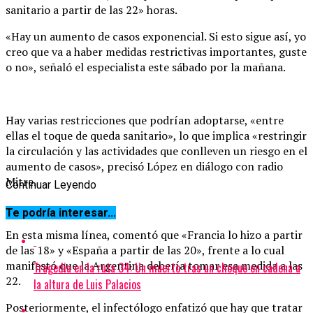
sanitario a partir de las 22» horas.
«Hay un aumento de casos exponencial. Si esto sigue así, yo
creo que va a haber medidas restrictivas importantes, guste
o no», señaló el especialista este sábado por la mañana.
Hay varias restricciones que podrían adoptarse, «entre
ellas el toque de queda sanitario», lo que implica «restringir
la circulación y las actividades que conlleven un riesgo en el
aumento de casos», precisó López en diálogo con radio
Mitre.
Continuar Leyendo
Te podría interesar...
En esta misma línea, comentó que «Francia lo hizo a partir
de las 18» y «España a partir de las 20», frente a lo cual
manifestó que la Argentina debería tomar esa medida a las
Tragedia en la ruta 34: Un muerto tras un choque en cadena a
22.
la altura de Luis Palacios
Posteriormente, el infectólogo enfatizó que hay que tratar