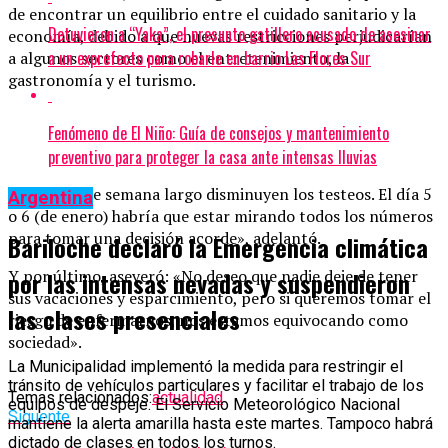
de encontrar un equilibrio entre el cuidado sanitario y la
Detuvieron a “Yaka”, el presunto gatillero acusado de asesinar
economía, debido a que nuevas restricciones perjudicarían
a un exprefecto para robarle en barrio Las Flores Sur
a algunos sectores como el entretenimiento, la
gastronomía y el turismo.
Fenómeno de El Niño: Guía de consejos y mantenimiento
preventivo para proteger la casa ante intensas lluvias
«Los fines de semana largo disminuyen los testeos. El día 5
Argentina
o 6 (de enero) habría que estar mirando todos los números
para tomar una decisión acorde», adelantó.
Bariloche declaró la Emergencia climática
Y por último, aseveró: «No deseo que nadie deje de tener
por las intensas nevadas y suspendieron
sus vacaciones y esparcimiento, pero si queremos tomar el
las clases presenciales
riesgo de enfermarnos, nos estamos equivocando como
sociedad».
La Municipalidad implementó la medida para restringir el
tránsito de vehículos particulares y facilitar el trabajo de los
Temas relacionados:
actualidad
equipos de despeje. El Servicio Meteorológico Nacional
Siguente
mantiene la alerta amarilla hasta este martes. Tampoco habrá
dictado de clases en todos los turnos.