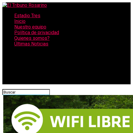
Estadio Tres
Inicio
Nuestro equipo
Política de privacidad
Quienes somos?
Últimas Noticias
CONECTATE CON NOSOTROS