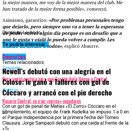
la mejor manera, me voy de la mejor manera del club. Me
han tratado de la mejor forma posible»,
comenzó.
Asimismo, garantizo:
«Por problemas personales tengo
que dejarlo, pero siempre uno va a tener la esperanza
de poder volver algún día porque es un desafío que a
Continuar Leyendo
uno le gusta y ojalá lo pueda volver a cumplir. Les
Te podría interesar...
mando un abrazo a todos»
, explicó Abaurre.
Deportes
Temas relacionados:
Siguente
Newell’s debutó con una alegría en el
Boca sentó postura para que Gastón Avila llegue a Central
Coloso: le ganó a Talleres con gol de
Cóccaro y arrancó con el pie derecho
Anterior
Rosario Central: se irán «varios» jugadores
Con un gol de penal de Matías «El Zorro» Cóccaro en el
complemento, el equipo de Frank Kudelka se impuso 1 a 0 en
el Parque Independencia por la primera fecha del Torneo
Clausura. Jorge Sampaoli debutó con una caída al frente de la
«T».