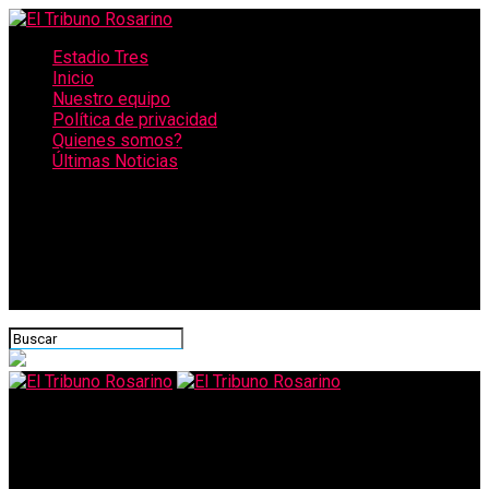
Estadio Tres
Inicio
Nuestro equipo
Política de privacidad
Quienes somos?
Últimas Noticias
CONECTATE CON NOSOTROS
El Tribuno Rosarino
Ex DT de Olimpo acusado de pedir «favores sexuales» a sus