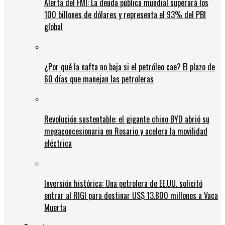
Alerta del FMI: La deuda pública mundial superará los
100 billones de dólares y representa el 93% del PBI
global
¿Por qué la nafta no baja si el petróleo cae? El plazo de
60 días que manejan las petroleras
Revolución sustentable: el gigante chino BYD abrió su
megaconcesionaria en Rosario y acelera la movilidad
eléctrica
Inversión histórica: Una petrolera de EE.UU. solicitó
entrar al RIGI para destinar US$ 13.800 millones a Vaca
Muerta