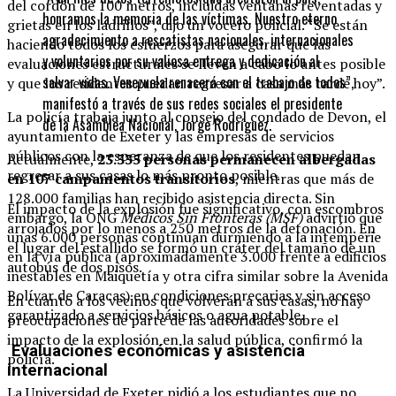
del cordón de 100 metros, incluidas ventanas reventadas y
honramos la memoria de las víctimas. Nuestro eterno
grietas en los ladrillos”, dijo un vocero policial. “Se están
agradecimiento a rescatistas nacionales, internacionales
haciendo todos los esfuerzos para asegurar que las
y voluntarios por su valiosa entrega y dedicación al
evaluaciones estructurales se lleven a cabo lo antes posible
salvar vidas. Venezuela renacerá con el trabajo de todos”,
y que los residentes puedan regresar a casa más tarde hoy”.
manifestó a través de sus redes sociales el presidente
La policía trabaja junto al consejo del condado de Devon, el
de la Asamblea Nacional, Jorge Rodríguez.
ayuntamiento de Exeter y las empresas de servicios
públicos con la esperanza de que los residentes puedan
Actualmente,
23.335 personas permanecen albergadas
regresar a sus casas lo más pronto posible.
en 107 campamentos transitorios
, mientras que más de
128.000 familias han recibido asistencia directa. Sin
El impacto de la explosión fue significativo, con escombros
embargo, la ONG
Médicos Sin Fronteras (MSF)
advirtió que
arrojados por lo menos a 250 metros de la detonación. En
unas 6.000 personas continúan durmiendo a la intemperie
el lugar del estallido se formó un cráter del tamaño de un
en la vía pública (aproximadamente 3.000 frente a edificios
autobús de dos pisos.
inestables en Maiquetía y otra cifra similar sobre la Avenida
Bolívar de Caracas) en condiciones precarias y sin acceso
En cuanto a los vecinos que volverán a sus casas, no hay
garantizado a servicios básicos o agua potable.
preocupaciones de parte de las autoridades sobre el
impacto de la explosión en la salud pública, confirmó la
Evaluaciones económicas y asistencia
policía.
internacional
La Universidad de Exeter pidió a los estudiantes que no