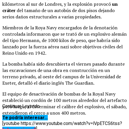
kilómetros al sur de Londres, y la explosión provocó
un
cráter
del tamaño de un autobús de dos pisos dejando
serios daños estructurales a varias propiedades.
Miembros de la Roya Navy encargados de la denotación
controlada informaron que se trató de un explosivo alemán
del tipo Hermann, de 1000 kilos de peso, que habría sido
lanzado por la fuerza aérea nazi sobre objetivos civiles del
Reino Unido en 1942.
La bomba había sido descubierta el viernes pasado durante
las excavaciones de una obra en construcción en un
terreno privado, al oeste del campus de la Universidad de
Exeter, detalló el diario inglés The Guardian.
El equipo de desactivación de bombas de la Royal Navy
estableció un cordón de 100 metros alrededor del artefacto
pero luego, al determinar el calibre del explosivo, el sábado,
Continuar Leyendo
extendieron el cerco a unos 400 metros.
Te podría interesar...
[youtube https://www.youtube.com/watch?v=lVpETCS6tss?
feature=oembed]