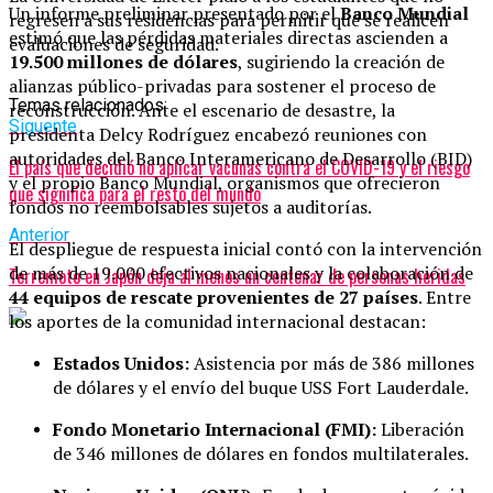
Un informe preliminar presentado por el
Banco Mundial
regresen a sus residencias para permitir que se realicen
estimó que las pérdidas materiales directas ascienden a
evaluaciones de seguridad.
19.500 millones de dólares
, sugiriendo la creación de
alianzas público-privadas para sostener el proceso de
Temas relacionados:
reconstrucción. Ante el escenario de desastre, la
Siguente
presidenta Delcy Rodríguez encabezó reuniones con
autoridades del Banco Interamericano de Desarrollo (BID)
El país que decidió no aplicar vacunas contra el COVID-19 y el riesgo
y el propio Banco Mundial, organismos que ofrecieron
que significa para el resto del mundo
fondos no reembolsables sujetos a auditorías.
Anterior
El despliegue de respuesta inicial contó con la intervención
de más de 19.000 efectivos nacionales y la colaboración de
Terremoto en Japón deja al menos un centenar de personas heridas
44 equipos de rescate provenientes de 27 países
. Entre
los aportes de la comunidad internacional destacan:
Estados Unidos:
Asistencia por más de 386 millones
de dólares y el envío del buque USS Fort Lauderdale.
Fondo Monetario Internacional (FMI):
Liberación
de 346 millones de dólares en fondos multilaterales.