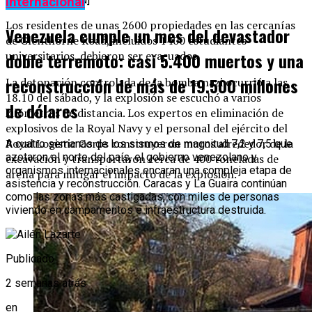
Internacional
Los residentes de unas 2600 propiedades en las cercanías
Venezuela cumple un mes del devastador
de Glenthorne Road, incluidos 1400 estudiantes
universitarios, debieron ser evacuados.
doble terremoto: casi 5.400 muertos y una
reconstrucción de más de 19.500 millones
La detonación controlada de la bomba nazi ocurrió a las
18.10 del sábado, y la explosión se escuchó a varios
de dólares
kilómetros de distancia. Los expertos en eliminación de
explosivos de la Royal Navy y el personal del ejército del
Royal Logistic Corps construyeron muros alrededor de la
A cuatro semanas de los sismos de magnitud 7,2 y 7,5 que
azotaron el norte del país, el gobierno venezolano y
excavación y transportaron cerca de 400 toneladas de
organismos internacionales encaran una compleja etapa de
arena para mitigar el impacto de la explosión.
asistencia y reconstrucción. Caracas y La Guaira continúan
como las zonas más castigadas, con miles de personas
viviendo en campamentos e infraestructura destruida.
Publicado
2 semanas atrás
en