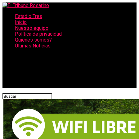
Estadio Tres
Inicio
Nuestro equipo
Política de privacidad
Quienes somos?
Últimas Noticias
CONECTATE CON NOSOTROS