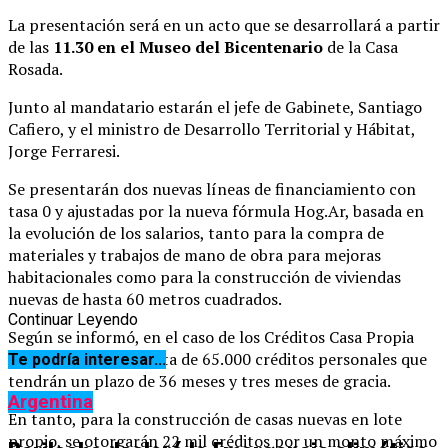
La presentación será en un acto que se desarrollará a partir
de las
11.30 en el Museo del Bicentenario
de la Casa
Rosada.
Junto al mandatario estarán el jefe de Gabinete, Santiago
Cafiero, y el ministro de Desarrollo Territorial y Hábitat,
Jorge Ferraresi.
Se presentarán dos nuevas líneas de financiamiento con
tasa 0 y ajustadas por la nueva fórmula Hog.Ar, basada en
la evolución de los salarios, tanto para la compra de
materiales y trabajos de mano de obra para mejoras
habitacionales como para la construcción de viviendas
nuevas de hasta 60 metros cuadrados.
Continuar Leyendo
Según se informó, en el caso de los Créditos Casa Propia
para refacción, se trata de 65.000 créditos personales que
Te podría interesar...
tendrán un plazo de 36 meses y tres meses de gracia.
Argentina
En tanto, para la construcción de casas nuevas en lote
propio, se otorgarán 22 mil créditos por un monto máximo