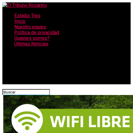
Estadio Tres
Inicio
Nuestro equipo
Política de privacidad
Quienes somos?
Últimas Noticias
CONECTATE CON NOSOTROS