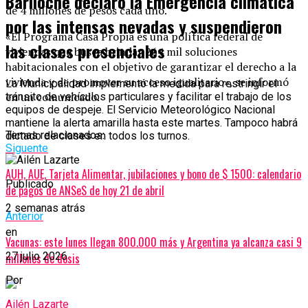
Bariloche declaró la Emergencia climática
de 4 millones de pesos cada uno.
por las intensas nevadas y suspendieron
«El Programa Casa Propia es una política federal de
las clases presenciales
viviendas que busca brindar 264 mil soluciones
habitacionales con el objetivo de garantizar el derecho a la
vivienda y de promover su acceso igualitario», se informó
La Municipalidad implementó la medida para restringir el
en un comunicado.
tránsito de vehículos particulares y facilitar el trabajo de los
equipos de despeje. El Servicio Meteorológico Nacional
mantiene la alerta amarilla hasta este martes. Tampoco habrá
Temas relacionados:
dictado de clases en todos los turnos.
Siguente
AUH, AUE, Tarjeta Alimentar, jubilaciones y bono de $ 1500: calendario
Publicado
de pagos de ANSeS de hoy 21 de abril
2 semanas atrás
Anterior
en
Vacunas: este lunes llegan 800.000 más y Argentina ya alcanza casi 9
27 julio 2026
millones de dosis
Por
Ailén Lazarte