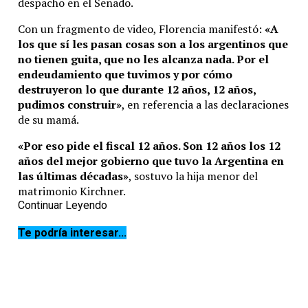
despacho en el Senado.
Con un fragmento de video, Florencia manifestó:
«A
los que sí les pasan cosas son a los argentinos que
no tienen guita, que no les alcanza nada. Por el
endeudamiento que tuvimos y por cómo
destruyeron lo que durante 12 años, 12 años,
pudimos construir»
, en referencia a las declaraciones
de su mamá.
«Por eso pide el fiscal 12 años. Son 12 años los 12
años del mejor gobierno que tuvo la Argentina en
las últimas décadas»
, sostuvo la hija menor del
matrimonio Kirchner.
Continuar Leyendo
A pesar de este fuerte posteo que realizó en
Instagram, Florencia ya había volcado su enojo contra
Te podría interesar...
el jefe de Gobierno porteño el lunes por la noche
luego de los incidentes ocurridos entre la Policía de la
Ciudad y manifestantes que estaban en la puerta de la
casa de Cristina en Recoleta:
“Son muy, pero muy
violentos… y cuando son menos, la policía de