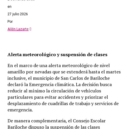
en
Suben a $7.400 mensuales la beca Progresar para
27 julio 2026
estudiantes
Por
Anterior
Ailén Lazarte
Se hizo viral por defender los planes sociales, se lanzó
como cantante
Alerta meteorológico y suspensión de clases
En el marco de una alerta meteorológico de nivel
amarillo por nevadas que se extenderá hasta el martes
inclusive, el municipio de San Carlos de Bariloche
declaró la Emergencia climática. La decisión busca
reducir al mínimo la circulación de vehículos
particulares para evitar accidentes y priorizar el
desplazamiento de cuadrillas de trabajo y servicios de
emergencia.
De manera complementaria, el Consejo Escolar
Bariloche dispuso la suspensión de las clases