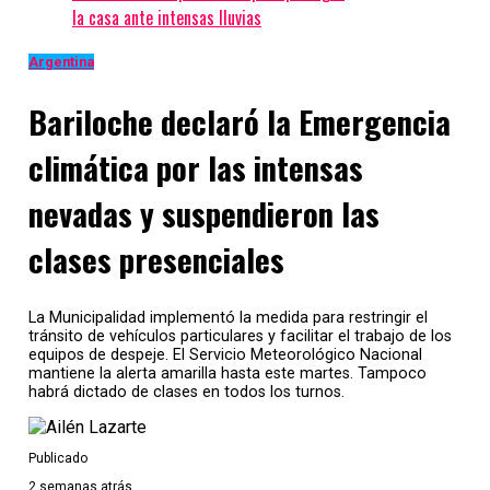
Pero luego de que le hayan negado el derecho a
la casa ante intensas lluvias
ampliar su declaración, la vicepresidenta utilizó su
despacho en el Senado para dar un
discurso de
Argentina
crítica hacia los fiscales, rechazar las acusaciones
en su contra y presentar más pruebas
donde
Bariloche declaró la Emergencia
involucra a otros personajes de la política como
Nicolás Caputo, empresario y amigo del ex presidente
climática por las intensas
Mauricio Macri.
nevadas y suspendieron las
Hasta el momento Máximo
no se pronunció
acerca de
los alegatos en contra de su mamá ni tampoco de su
clases presenciales
defensa. Se espera que en los próximos días haya una
protesta de la Cámpora y el kirchnerismo
para
respaldar a Cristina y por tiempo indeterminado se
La Municipalidad implementó la medida para restringir el
realiza una vigilia en la puerta de su casa en Recoleta
tránsito de vehículos particulares y facilitar el trabajo de los
equipos de despeje. El Servicio Meteorológico Nacional
por simpatizantes de la vicepresidenta.
mantiene la alerta amarilla hasta este martes. Tampoco
habrá dictado de clases en todos los turnos.
Temas relacionados:
actualidad
Publicado
Siguente
2 semanas atrás