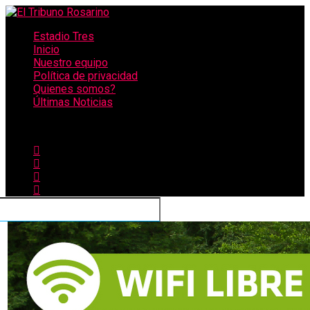
Estadio Tres
Inicio
Nuestro equipo
Política de privacidad
Quienes somos?
Últimas Noticias
CONECTATE CON NOSOTROS