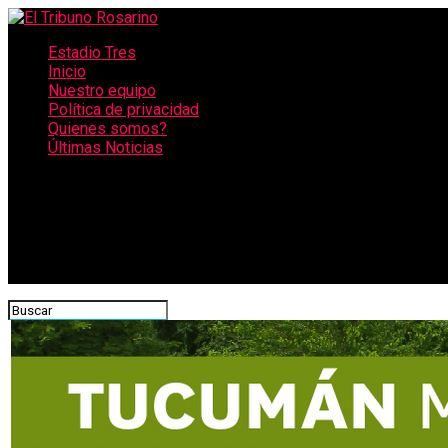
Estadio Tres
Inicio
Nuestro equipo
Política de privacidad
Quienes somos?
Últimas Noticias
CONECTATE CON NOSOTROS