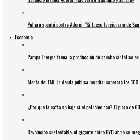
Pullaro apuntó contra Adorni: “Si fuese funcionario de Sant
Economía
Pampa Energía frena la producción de caucho sintético en 
Alerta del FMI: La deuda pública mundial superará los 100 
¿Por qué la nafta no baja si el petróleo cae? El plazo de 
Revolución sustentable: el gigante chino BYD abrió su meg