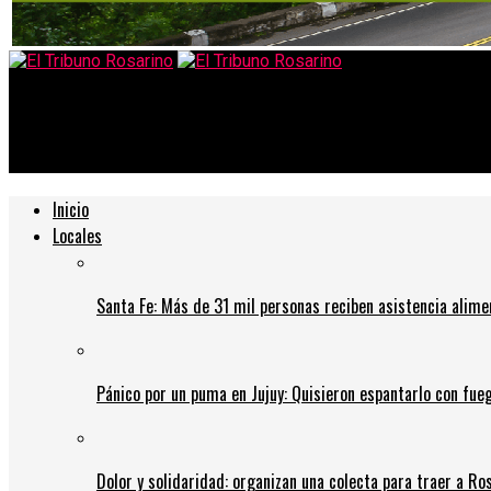
El Tribuno Rosarino
Galpón de las Juventudes: está abierta la inscripción a los talle
Inicio
Locales
Santa Fe: Más de 31 mil personas reciben asistencia alime
Pánico por un puma en Jujuy: Quisieron espantarlo con fue
Dolor y solidaridad: organizan una colecta para traer a Ros