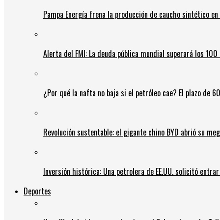
Pampa Energía frena la producción de caucho sintético en 
Alerta del FMI: La deuda pública mundial superará los 100 
¿Por qué la nafta no baja si el petróleo cae? El plazo de 
Revolución sustentable: el gigante chino BYD abrió su meg
Inversión histórica: Una petrolera de EE.UU. solicitó entr
Deportes