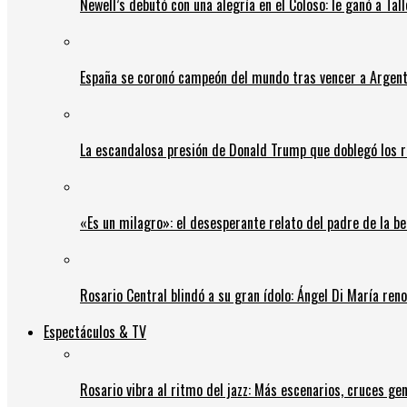
Newell’s debutó con una alegría en el Coloso: le ganó a Tal
España se coronó campeón del mundo tras vencer a Argent
La escandalosa presión de Donald Trump que doblegó los r
«Es un milagro»: el desesperante relato del padre de la b
Rosario Central blindó a su gran ídolo: Ángel Di María ren
Espectáculos & TV
Rosario vibra al ritmo del jazz: Más escenarios, cruces gen