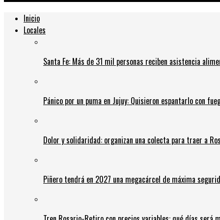
Inicio
Locales
Santa Fe: Más de 31 mil personas reciben asistencia alime
Pánico por un puma en Jujuy: Quisieron espantarlo con fue
Dolor y solidaridad: organizan una colecta para traer a Ros
Piñero tendrá en 2027 una megacárcel de máxima seguridad
Tren Rosario-Retiro con precios variables: qué días será m