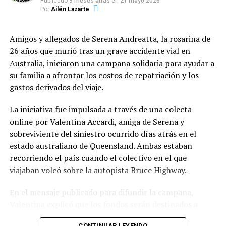
Publicado
3 meses atrás
en
21 mayo 2026
estructuras edilicias y viviendas cercanas. Tras largas
Financiamiento, control e inversión
Por
Ailén Lazarte
horas de intenso combate contra las llamas, los
del Fondo Municipal
brigadistas lograron circunscribir el perímetro del
Amigos y allegados de Serena Andreatta, la rosarina de
siniestro, confirmando que las pérdidas materiales
La red se enmarca en la
Ordenanza N.º 12.937
26 años que murió tras un grave accidente vial en
afectaron principalmente a decenas de hectáreas de
(sancionada en 2024), la cual creó el
Fondo de
Australia, iniciaron una campaña solidaria para ayudar a
malezas y monte natural. Por su parte, el felino que
Asistencia Alimentaria
. Este programa se financia
su familia a afrontar los costos de repatriación y los
desencadenó el incidente logró huir del lugar apenas se
mediante una alícuota específica del Derecho de
gastos derivados del viaje.
iniciaron las primeras llamas, perdiéndose en la
Registro e Inspección (DREI) abonado por bancos y
espesura sin que pudiera registrarse su paradero actual.
entidades financieras.
La iniciativa fue impulsada a través de una colecta
online por Valentina Accardi, amiga de Serena y
Los fondos se destinan al abastecimiento de insumos,
sobreviviente del siniestro ocurrido días atrás en el
equipamiento de cocina y mejoras de infraestructura
estado australiano de Queensland. Ambas estaban
edilicia. Como contraparte, la norma contempla el
recorriendo el país cuando el colectivo en el que
Registro Municipal de Comedores y Merenderos
viajaban volcó sobre la autopista Bruce Highway.
Comunitarios
, que exige rendición de cuentas,
acreditación de nómina de beneficiarios y controles
En el mensaje publicado para difundir la campaña,
edilicios periódicos.
Valentina explicó que los fondos serán destinados a
cubrir los pasajes y la estadía urgente de los familiares
En términos presupuestarios, la inversión municipal
CONTINUAR LEYENDO