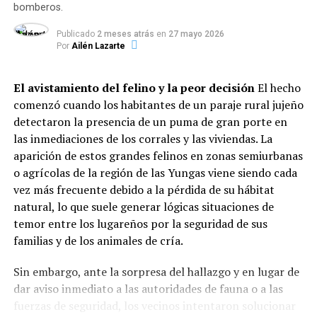
vulnerables.
bomberos.
Dinámica del servicio: Modalidades
Publicado
2 meses atrás
en
27 mayo 2026
Por
Ailén Lazarte
y horarios de mayor demanda
El avistamiento del felino y la peor decisión
El hecho
El informe evidencia que la atención se adaptó a los
comenzó cuando los habitantes de un paraje rural jujeño
hábitos de pospandemia: el
83% de las instituciones
detectaron la presencia de un puma de gran porte en
entrega viandas para llevar
, el
13,2% sostiene la
las inmediaciones de los corrales y las viviendas. La
atención presencial
en salón y el
3,7% distribuye
aparición de estos grandes felinos en zonas semiurbanas
módulos alimentarios
.
o agrícolas de la región de las Yungas viene siendo cada
Respecto a la distribución horaria de las raciones, la
vez más frecuente debido a la pérdida de su hábitat
mayor demanda se concentra durante el contraturno
natural, lo que suele generar lógicas situaciones de
escolar y laboral:
temor entre los lugareños por la seguridad de sus
familias y de los animales de cría.
Meriendas:
42,5% del total de prestaciones.
Sin embargo, ante la sorpresa del hallazgo y en lugar de
dar aviso inmediato a las autoridades de fauna o a las
Cenas:
33,3%.
fuerzas de seguridad, los vecinos intentaron solucionar