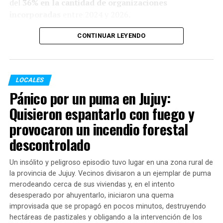
del
36% en la cantidad de organizaciones
incorporadas
entre 2024 y 2026.
Este salto territorial vino acompañado de un aumento
CONTINUAR LEYENDO
exponencial en las prestaciones:
Comedores (almuerzo y cena):
Pasaron de
LOCALES
1.192.409 raciones en 2024 a
2.457.024 en 2026
,
Pánico por un puma en Jujuy:
lo que representa un incremento del
106%
.
Quisieron espantarlo con fuego y
Copas de leche (desayuno y merienda):
provocaron un incendio forestal
Crecieron de 1.445.270 raciones a
2.883.504 en
descontrolado
2026
(suba del
99%
).
Un insólito y peligroso episodio tuvo lugar en una zona rural de
la provincia de Jujuy. Vecinos divisaron a un ejemplar de puma
En conjunto, las entidades administraron
5.340.528
merodeando cerca de sus viviendas y, en el intento
raciones alimentarias en lo que va del año
,
desesperado por ahuyentarlo, iniciaron una quema
garantizando el derecho básico a la alimentación de
improvisada que se propagó en pocos minutos, destruyendo
niños, niñas, adolescentes y adultos de sectores
hectáreas de pastizales y obligando a la intervención de los