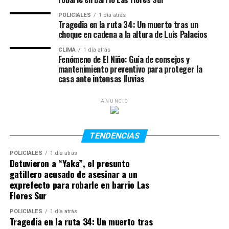
médico luego del impacto, pero falleció poco después
debido a la gravedad de las lesiones sufridas. Su amiga
POLICIALES
1 día atrás
Tragedia en la ruta 34: Un muerto tras un
Valentina continúa internada bajo observación médica y
choque en cadena a la altura de Luis Palacios
evoluciona favorablemente.
CLIMA
1 día atrás
Fenómeno de El Niño: Guía de consejos y
La joven era oriunda de Rosario y había desarrollado una
mantenimiento preventivo para proteger la
vida marcada por los viajes. Con ciudadanía argentina e
casa ante intensas lluvias
italiana, desde 2020 residía en Europa y trabajaba en el
rubro hotelero y administrativo, además de impulsar un
ANUNCIO
emprendimiento vinculado al asesoramiento para
tramitar la ciudadanía italiana. En los últimos años
había recorrido distintos países de Asia y Oceanía.
TENDENCIAS
POLICIALES
1 día atrás
Detuvieron a “Yaka”, el presunto
gatillero acusado de asesinar a un
exprefecto para robarle en barrio Las
Flores Sur
POLICIALES
1 día atrás
Tragedia en la ruta 34: Un muerto tras