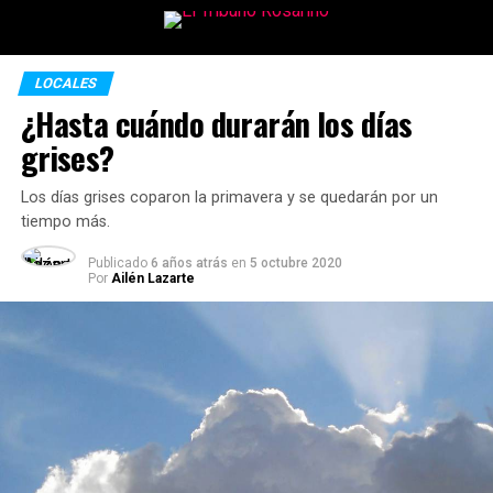
LOCALES
¿Hasta cuándo durarán los días
grises?
Los días grises coparon la primavera y se quedarán por un
tiempo más.
Publicado
6 años atrás
en
5 octubre 2020
Por
Ailén Lazarte