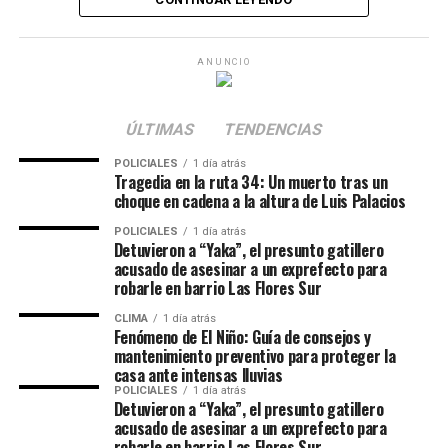
en Australia, además de los elevados costos funerarios y
exclusiva para compra de alimentos había aumentado
los trámites necesarios para trasladar los restos de la
un
82% entre 2024 y 2025
, mientras que durante
2026
joven a la Argentina.
el municipio incrementó un 30% adicional
las
ANUNCIO
transferencias monetarias para absorber el impacto del
Además, desde redes sociales también pidieron
aumento en los precios de los alimentos.
colaboración para conseguir alojamiento en Townsville
ÚLTIMAS
TENDENCIAS
para los familiares de Serena mientras permanezcan en
POLICIALES
1 día atrás
el país oceánico realizando las gestiones
Tragedia en la ruta 34: Un muerto tras un
correspondientes.
choque en cadena a la altura de Luis Palacios
POLICIALES
1 día atrás
El accidente ocurrió el jueves pasado por la noche,
Detuvieron a “Yaka”, el presunto gatillero
cuando un micro turístico que trasladaba a más de 30
acusado de asesinar a un exprefecto para
pasajeros chocó contra otro vehículo y terminó
robarle en barrio Las Flores Sur
volcando en una ruta del noreste australiano. Las
CLIMA
1 día atrás
autoridades locales calificaron la escena como
Fenómeno de El Niño: Guía de consejos y
mantenimiento preventivo para proteger la
“catastrófica” y confirmaron que hubo varios heridos
casa ante intensas lluvias
además de la víctima fatal argentina.
POLICIALES
1 día atrás
Detuvieron a “Yaka”, el presunto gatillero
Serena había sido trasladada con vida a un centro
acusado de asesinar a un exprefecto para
robarle en barrio Las Flores Sur