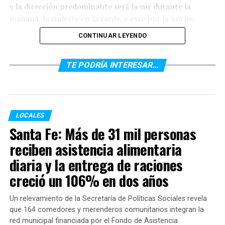
y la dirección predominante será la sur durante la
mañana, la sudeste en la tarde, y este por la noche.
CONTINUAR LEYENDO
TEMAS RELACIONADOS:
TE PODRÍA INTERESAR...
SIGUENTE
Casi el 80% de los hoteles rosarinos ya se adaptó para
recibir turistas
ANTERIOR
LOCALES
Vuelven las actividades artísticas y las ferias de
Santa Fe: Más de 31 mil personas
artesanos
reciben asistencia alimentaria
diaria y la entrega de raciones
creció un 106% en dos años
Un relevamiento de la Secretaría de Políticas Sociales revela
que 164 comedores y merenderos comunitarios integran la
red municipal financiada por el Fondo de Asistencia