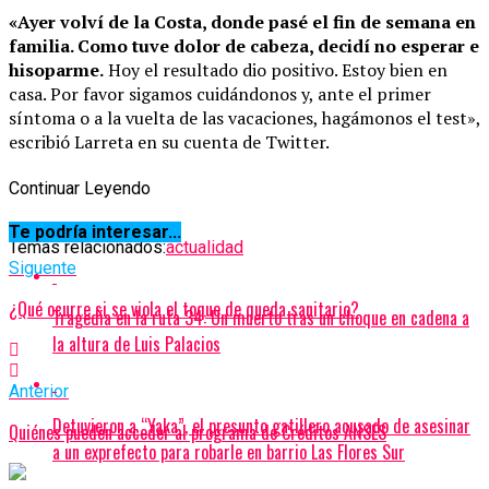
«Ayer volví de la Costa, donde pasé el fin de semana en
familia. Como tuve dolor de cabeza, decidí no esperar e
hisoparme.
Hoy el resultado dio positivo. Estoy bien en
casa. Por favor sigamos cuidándonos y, ante el primer
síntoma o a la vuelta de las vacaciones, hagámonos el test»,
escribió Larreta en su cuenta de Twitter.
Continuar Leyendo
Te podría interesar...
Temas relacionados:
actualidad
Siguente
¿Qué ocurre si se viola el toque de queda sanitario?
Tragedia en la ruta 34: Un muerto tras un choque en cadena a
la altura de Luis Palacios
Anterior
Detuvieron a “Yaka”, el presunto gatillero acusado de asesinar
Quiénes pueden acceder al programa de Créditos ANSES
a un exprefecto para robarle en barrio Las Flores Sur