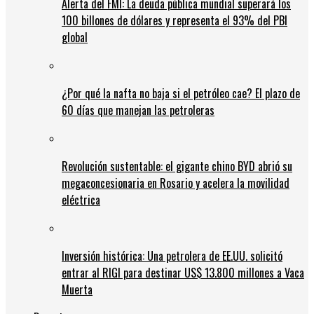
Alerta del FMI: La deuda pública mundial superará los
100 billones de dólares y representa el 93% del PBI
global
¿Por qué la nafta no baja si el petróleo cae? El plazo de
60 días que manejan las petroleras
Revolución sustentable: el gigante chino BYD abrió su
megaconcesionaria en Rosario y acelera la movilidad
eléctrica
Inversión histórica: Una petrolera de EE.UU. solicitó
entrar al RIGI para destinar US$ 13.800 millones a Vaca
Muerta