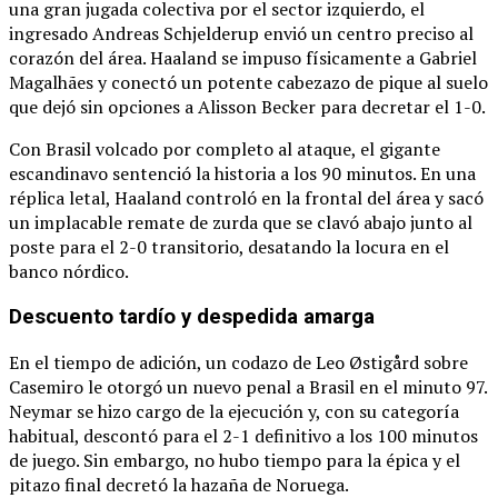
una gran jugada colectiva por el sector izquierdo, el
ingresado Andreas Schjelderup envió un centro preciso al
corazón del área.
Haaland se impuso físicamente a Gabriel
Magalhães y conectó un potente cabezazo de pique al suelo
que dejó sin opciones a Alisson Becker para decretar el 1-0.
Con Brasil volcado por completo al ataque, el gigante
escandinavo sentenció la historia a los 90 minutos.
En una
réplica letal, Haaland controló en la frontal del área y sacó
un implacable remate de zurda que se clavó abajo junto al
poste para el 2-0 transitorio, desatando la locura en el
banco nórdico.
Descuento tardío y despedida amarga
En el tiempo de adición, un codazo de Leo Østigård sobre
Casemiro le otorgó un nuevo penal a Brasil en el minuto 97.
Neymar se hizo cargo de la ejecución y, con su categoría
habitual, descontó para el 2-1 definitivo a los 100 minutos
de juego.
Sin embargo, no hubo tiempo para la épica y el
pitazo final decretó la hazaña de Noruega.