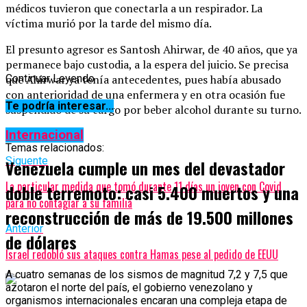
médicos tuvieron que conectarla a un respirador. La
víctima murió por la tarde del mismo día.
El presunto agresor es Santosh Ahirwar, de 40 años, que ya
permanece bajo custodia, a la espera del juicio. Se precisa
que Ahirwar ya tenía antecedentes, pues había abusado
Continuar Leyendo
con anterioridad de una enfermera y en otra ocasión fue
Te podría interesar...
suspendido de su cargo por beber alcohol durante su turno.
Internacional
Temas relacionados:
Siguente
Venezuela cumple un mes del devastador
La particular medida que tomó durante 11 días un joven con Covid
doble terremoto: casi 5.400 muertos y una
para no contagiar a su familia
reconstrucción de más de 19.500 millones
Anterior
de dólares
Israel redobló sus ataques contra Hamas pese al pedido de EEUU
A cuatro semanas de los sismos de magnitud 7,2 y 7,5 que
azotaron el norte del país, el gobierno venezolano y
organismos internacionales encaran una compleja etapa de