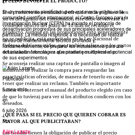
¿PUEDO DEVOLVER EL PRODUCTO?
Si el producto no es similar al ofrecido en la página o bien
En un movimiento planificado pero que marca un hito en la
comunidad científica internacional, el Centro Europeo para la
no es del agrado del consumidor, este debe devolverse al
Investigación Nuclear (CERN) ha iniciado el protocolo de
vendedor dentro del plazo de 10 días de recibido el
desactivación progresiva de sus principales aceleradores de
producto. Aunque en las promociones esto generalmente
partículas. La medida responde a la necesidad de realizar
no se publicita, está explicitado en la Ley Nacional de
tareas de mantenimiento técnico profundo y,
Defensa del Consumidor, que también aclara que los gastos
fundamentalmente, de preparar las instalaciones para una
del traslado deberán ser afrontados por el vendedor.
actualización tecnológica que promete multiplicar el potencial
de sus experimentos.
Se aconseja realizar una captura de pantalla o imagen al
momento de realizar la compra para resguardar las
características ofrecidas, de manera de tenerlo en caso de
Publicado
tener que realizar un reclamo. También es importante
buscar en Internet el manual del producto elegido (en caso
1 mes atrás
de que lo tuviera) para ver si los atributos condicen con los
en
deseados.
6 julio 2026
¿QUÉ PASA SI EL PRECIO QUE QUIEREN COBRAR ES
MAYOR AL QUE PUBLICITABAN?
Por
Ailén Lazarte
Las tiendas tienen la obligación de publicar el precio