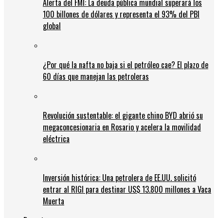
Alerta del FMI: La deuda pública mundial superará los
100 billones de dólares y representa el 93% del PBI
global
¿Por qué la nafta no baja si el petróleo cae? El plazo de
60 días que manejan las petroleras
Revolución sustentable: el gigante chino BYD abrió su
megaconcesionaria en Rosario y acelera la movilidad
eléctrica
Inversión histórica: Una petrolera de EE.UU. solicitó
entrar al RIGI para destinar US$ 13.800 millones a Vaca
Muerta