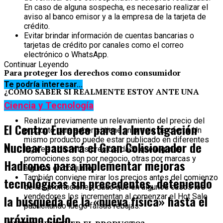
En caso de alguna sospecha, es necesario realizar el
aviso al banco emisor y a la empresa de la tarjeta de
crédito.
Evitar brindar información de cuentas bancarias o
tarjetas de crédito por canales como el correo
electrónico o WhatsApp.
Continuar Leyendo
Para proteger los derechos como consumidor
Te podría interesar...
¿CÓMO SABER SI REALMENTE ESTOY ANTE UNA
OFERTA?
Ciencia y Tecnología
Realizar previamente un relevamiento del precio del
El Centro Europeo para la Investigación
producto para saber si tiene un precio de oferta. Un
mismo producto puede estar publicado en diferentes
Nuclear pausará el Gran Colisionador de
lugares a distintos precios, dado que algunas
promociones son por negocio, otras por marcas y
Hadrones para implementar mejoras
algunas en conjunto.
También conviene mirar los precios antes del comienzo
tecnológicas sin precedentes, deteniendo
de las promociones, dado que en algunos casos los
vendedores los incrementan al comenzar el Hot Sale
la búsqueda de la «nueva física» hasta el
publicitando luego falsas rebajas.
próximo ciclo.