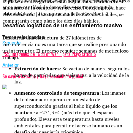
colisiones de protones, lo que permitirá acumular en pocos
El plazo de entrega debe estar explicitado claramente al
años una cantidad de datos diez veces mayor que la
momento de la compra y ser preciso. Por ejemplo, si hace
obtenida desde la inauguración del acelerador.
referencia a un plazo aproximado de diez días hábiles, se
computarán como plazo los diez días hábiles.
Desafíos logísticos de un enfriamiento masivo
Temas relacionados:
Desactivar una estructura de 27 kilómetros de
Siguente
circunferencia no es una tarea que se realice presionando
un interruptor. El proceso requiere semanas de meticuloso
PS5: imágenes de “God of War ″ para PlayStation 5
trabajo:
Anterior
Extracción de haces:
Se vacían de manera segura los
haces de partículas que viajan casi a la velocidad de la
Se cayó WhatsApp y hay desconcierto global
luz.
Aumento controlado de temperatura:
Los imanes
del colisionador operan en un estado de
superconducción gracias al helio líquido que los
mantiene a
−
271
,
3
∘
C
(más frío que el espacio
profundo). Elevar esta temperatura hasta niveles
ambientales para permitir el acceso humano es un
desafío de ingeniería criogénica.