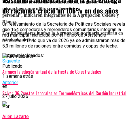
asistencia alimentaria diaria y la entrega
Una familia procesada por las justicia, no puede volver al
“
mismo lugar que utilizo para beneficio
de raciones creció un 106% en dos años
personal”,
indicaron
integrantes de la Agrupación Celeste y
Blanca.
Un relevamiento de la Secretaría de Políticas Sociales revela
que 164 comedores y merenderos comunitarios integran la
Los trabajadores junto a la Agrupación portuaria seguirán en
red municipal financiada por el Fondo de Asistencia
estado de alerta
Alimentaria. En lo que va de 2026 ya se administraron más de
5,3 millones de raciones entre comidas y copas de leche.
Temas relacionados:
Siguente
Publicado
Arranca la edición virtual de la Fiesta de Colectividades
1 semana atrás
Anterior
en
Salvan 36 Puestos Laborales en Termoeléctricas del Cordón Industrial
27 julio 2026
Por
Ailén Lazarte