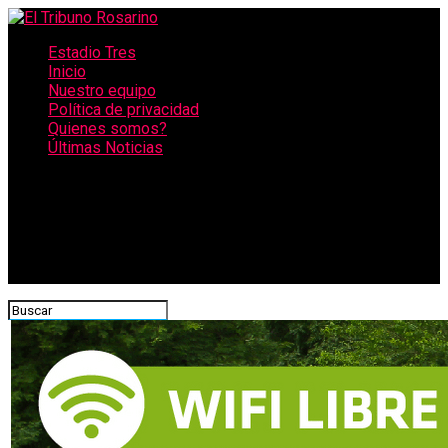
Estadio Tres
Inicio
Nuestro equipo
Política de privacidad
Quienes somos?
Últimas Noticias
CONECTATE CON NOSOTROS