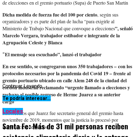
de elecciones en el gremio portuario (Supa) de Puerto San Martín
Dicha medida de fuerza fue del 100 por ciento
, según sus
organizadores y es parte del plan de lucha “para exigirle al
”, señaló
Ministerio de Trabajo Nacional que convoque a elecciones
Marcelo Vergara, trabajador estibador e integrante de la
Agrupación Celeste y Blanca
El mensaje sea escuchado”, lanzó el trabajador
“
En ese sentido, se congregaron unos 350 trabajadores –
con los
protocolos necesarios por la pandemia del Covid 19 –
frente al
gremio portuario ubicado en calle Alem 248 de la ciudad del
Continuar Leyendo
cordón industrial reclamando “
urgente llamado a elecciones y
rechazo al posible regreso de
H
erme
J
uarez a su anterior
Te podría interesar...
cargo”
Locales
Recordemos que Juarez fue secretario general del gremio hasta
noviembre de 2019, momentos que la justicia lo procesó por
Santa Fe: Más de 31 mil personas reciben
malversación de fondos