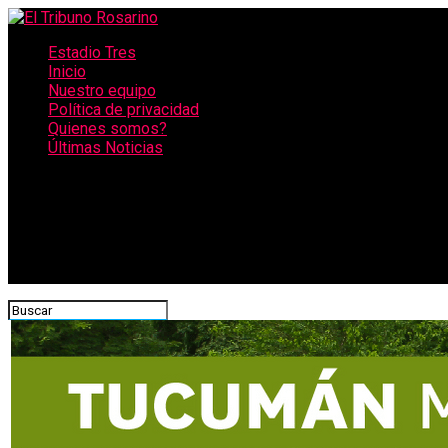
Estadio Tres
Inicio
Nuestro equipo
Política de privacidad
Quienes somos?
Últimas Noticias
CONECTATE CON NOSOTROS