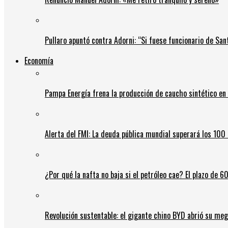
Pullaro apuntó contra Adorni: “Si fuese funcionario de Sant
Economía
Pampa Energía frena la producción de caucho sintético en 
Alerta del FMI: La deuda pública mundial superará los 100 
¿Por qué la nafta no baja si el petróleo cae? El plazo de 
Revolución sustentable: el gigante chino BYD abrió su meg