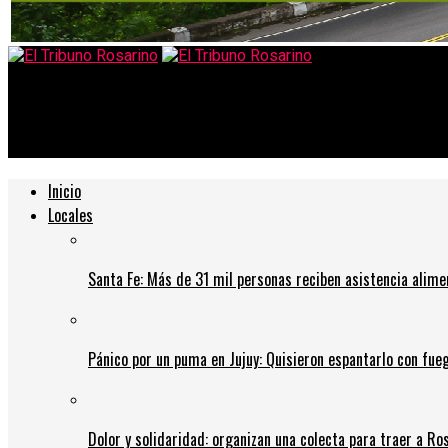
El Tribuno Rosarino
Incendios en el Sur: hallaron el cuerpo calcinado de un hombre, j
Inicio
Locales
Santa Fe: Más de 31 mil personas reciben asistencia alime
Pánico por un puma en Jujuy: Quisieron espantarlo con fue
Dolor y solidaridad: organizan una colecta para traer a Ros