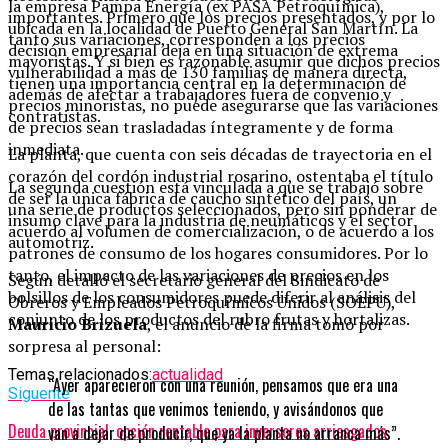
la empresa Pampa Energía (ex PASA Petroquímica),
importantes. Primero que los precios presentados, y por lo
ubicada en la localidad de Puerto General San Martín. La
tanto sus variaciones, corresponden a los precios
decisión empresarial deja en una situación de extrema
mayoristas. Y si bien es razonable asumir que dichos precios
vulnerabilidad a más de 130 familias de manera directa,
tienen una importancia central en la determinación de
además de afectar a trabajadores fuera de convenio y
precios minoristas, no puede asegurarse que las variaciones
contratistas.
de precios sean trasladadas íntegramente y de forma
inmediata.
La planta, que cuenta con seis décadas de trayectoria en el
corazón del cordón industrial rosarino, ostentaba el título
La segunda cuestión está vinculada a que se trabajó sobre
de ser la única fábrica de caucho sintético del país, un
una serie de productos seleccionados, pero sin ponderar de
insumo clave para la industria de neumáticos y el sector
acuerdo al volumen de comercialización, o de acuerdo a los
automotriz.
patrones de consumo de los hogares consumidores. Por lo
tanto, el impacto de las variaciones de precios en los
Según detalló el secretario general del Sindicato de
bolsillos de los consumidores puede diferir al análisis del
Obreros y Empleados Petroquímicos Unidos (SOEPU),
conjunto de los productos del rubro frutas y hortalizas.
Mauricio Brizuela
, el anuncio de la firma tomó por
sorpresa al personal:
Temas relacionados:
actualidad
“Ayer aparecieron con una reunión, pensamos que era una
Siguente
de las tantas que venimos teniendo, y avisándonos que
Deuda provincial, opción rentable para inversores arriesgados
van a dejar de producir, que ya la planta no arranca más”.