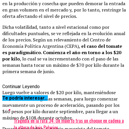
en la producción y cosecha que pueden demorar la entrada
en gran volumen en el mercado y, por lo tanto, restringe la
oferta afectando el nivel de precios.
Dicha volatilidad, tanto a nivel estacional como por
dificultades puntuales, se ve reflejada en la evolución anual
de los precios. Según un relevamiento del Centro de
Economía Política Argentina (CEPA),
el caso del tomate
es paradigmático. Comienza el año en torno a los $20
por kilo
, lo cual se va incrementando con el paso de las
semanas hasta tocar un máximo de $70 por kilo durante la
primera semana de junio.
Continuar Leyendo
Luego vuelve a valores de $20 por kilo, manteniéndose
Te podría interesar...
estable durante algunas semanas, para luego comenzar
nuevamente un proceso de aceleración, pasando por los
$60 pesos por kilo durante septiembre, para llegar a un
máximo de $108 durante octubre.
Tragedia en la ruta 34: Un muerto tras un choque en cadena a
la altura de Luis Palacios
Durante noviembre, el precio mayorista del tomate