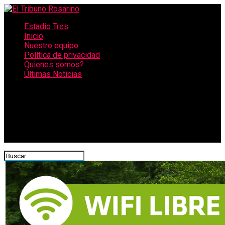
Estadio Tres
Inicio
Nuestro equipo
Política de privacidad
Quienes somos?
Últimas Noticias
CONECTATE CON NOSOTROS