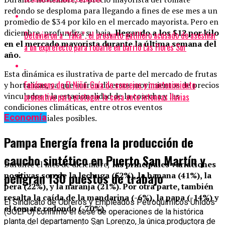
redondo se desploma para llegando a fines de ese mes a un
promedio de $34 por kilo en el mercado mayorista. Pero en
diciembre, profundiza su baja,
llegando a los $12 por kilo
Detuvieron a “Yaka”, el presunto gatillero acusado de asesinar
en el mercado mayorista durante la última semana del
a un exprefecto para robarle en barrio Las Flores Sur
año.
Esta dinámica es ilustrativa de parte del mercado de frutas
Fenómeno de El Niño: Guía de consejos y mantenimiento
y hortalizas, ya que sufren diversos movimientos de precios
vinculados a la estacionalidad de la cosecha y las
preventivo para proteger la casa ante intensas lluvias
condiciones climáticas, entre otros eventos
Economía
circunstanciales posibles.
Pampa Energía frena la producción de
caucho sintético en Puerto San Martín y
Durante el mes de diciembre,
las principales variaciones
peligran 130 puestos de trabajo
positivas son de la lechuga (52%), la banana (41%), la
pera (22%), y la naranja (21%). Por otra parte, también
resalta la caída de la mandarina (-6%), la papa (-14%) y
El Sindicato de Obreros y Empleados Petroquímicos Unidos
el tomate redondo (-70%).
(SOEPU) confirmó el cese de operaciones de la histórica
planta del departamento San Lorenzo, la única productora de