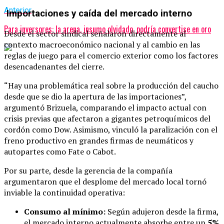
Anterior
Importaciones y caída del mercado interno
Para inversores: la arena, insumo olvidado, podría convertise en oro
Desde el sector sindical señalaron directamente al
contexto macroeconómico nacional y al cambio en las
reglas de juego para el comercio exterior como los factores
desencadenantes del cierre.
“Hay una problemática real sobre la producción del caucho
desde que se dio la apertura de las importaciones”,
argumentó Brizuela, comparando el impacto actual con
crisis previas que afectaron a gigantes petroquímicos del
cordón como Dow. Asimismo, vinculó la paralización con el
freno productivo en grandes firmas de neumáticos y
autopartes como Fate o Cabot.
Por su parte, desde la gerencia de la compañía
argumentaron que el desplome del mercado local tornó
inviable la continuidad operativa:
Consumo al mínimo:
Según adujeron desde la firma,
el mercado interno actualmente absorbe entre un
5%