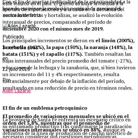
Con el fin de apartar la dificultad de la estacionalidad a la
este insumo en el país. El gremio atribuye la medida a la
hora de examinar la evolución nominal de precios del
apertura de importaciones y a la caída en la demanda del
mercado de frutas y hortalizas, se analizó la evolución
sector automotriz.
interanual de precios, comparando el período de
diciembre 2020 con el mismo mes de 2019.
Publicado
Los principales incrementos se dieron en
el limón (200%),
la cebolla (162%), la papa (150%), la naranja (148%), la
3 semanas atrás
batata (131%) y el zapallo (117%).
También resaltan las
en
bajas interanuales del precio promedio del tomate (-27%),
y los casos de la lechuga y la zanahoria, que, si bien tuvieron
22 julio 2026
un incremento del 11 y 4% respectivamente, resulta
Por
sustancialmente por debajo de la inflación del período,
resultando en una reducción de precio en términos reales.
Ailén Lazarte
El fin de un emblema petroquímico
El promedio de variaciones mensuales se ubicó en el
La provincia de Santa Fe enfrenta un escenario crítico en
orden del 5,8%, mientras que el promedio de
su entramado productivo tras confirmarse la paralización
variaciones interanuales se ubicó en 88%
, aunque es
definitiva de la línea de producción de caucho sintético de
necesario considerar dos cuestiones metodológicas