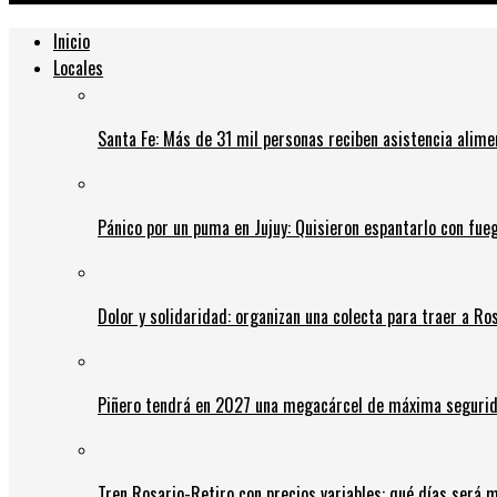
Inicio
Locales
Santa Fe: Más de 31 mil personas reciben asistencia alime
Pánico por un puma en Jujuy: Quisieron espantarlo con fue
Dolor y solidaridad: organizan una colecta para traer a Ros
Piñero tendrá en 2027 una megacárcel de máxima seguridad
Tren Rosario-Retiro con precios variables: qué días será m