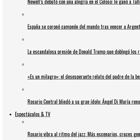
Newell’s debutó con una alegría en el Coloso: le ganó a Tal
España se coronó campeón del mundo tras vencer a Argent
La escandalosa presión de Donald Trump que doblegó los r
«Es un milagro»: el desesperante relato del padre de la b
Rosario Central blindó a su gran ídolo: Ángel Di María ren
Espectáculos & TV
Rosario vibra al ritmo del jazz: Más escenarios, cruces gen