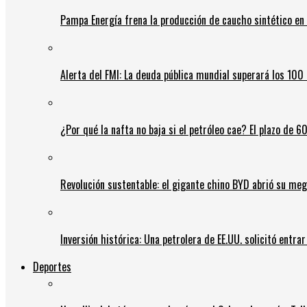
Pampa Energía frena la producción de caucho sintético en 
Alerta del FMI: La deuda pública mundial superará los 100 
¿Por qué la nafta no baja si el petróleo cae? El plazo de 
Revolución sustentable: el gigante chino BYD abrió su meg
Inversión histórica: Una petrolera de EE.UU. solicitó entr
Deportes