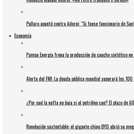
Pullaro apuntó contra Adorni: “Si fuese funcionario de Sant
Economía
Pampa Energía frena la producción de caucho sintético en 
Alerta del FMI: La deuda pública mundial superará los 100 
¿Por qué la nafta no baja si el petróleo cae? El plazo de 
Revolución sustentable: el gigante chino BYD abrió su meg