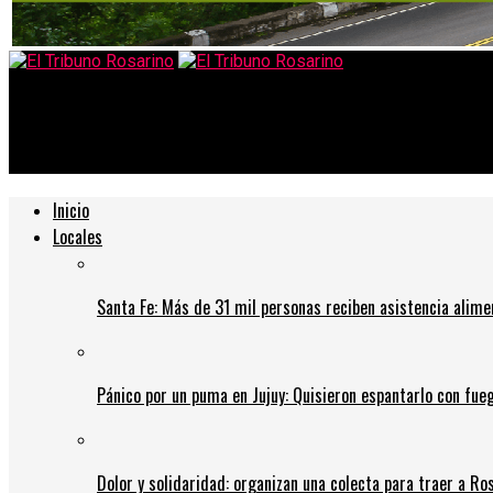
El Tribuno Rosarino
La advertencia del gobierno bonaerense sobre la cuarentena: “S
Inicio
Locales
Santa Fe: Más de 31 mil personas reciben asistencia alime
Pánico por un puma en Jujuy: Quisieron espantarlo con fue
Dolor y solidaridad: organizan una colecta para traer a Ros