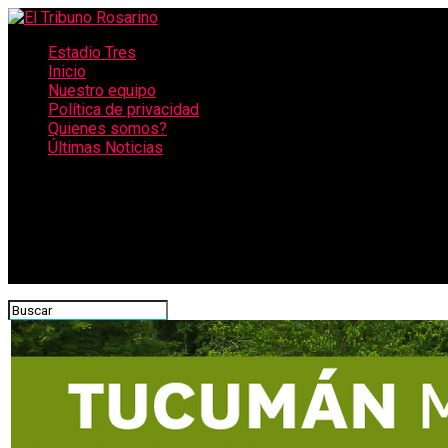
Estadio Tres
Inicio
Nuestro equipo
Política de privacidad
Quienes somos?
Últimas Noticias
CONECTATE CON NOSOTROS