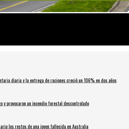
i liberamos mucho el AMBA, estallan Rosario y Córdoba”
ntaria diaria y la entrega de raciones creció un 106% en dos años
go y provocaron un incendio forestal descontrolado
ario los restos de una joven fallecida en Australia