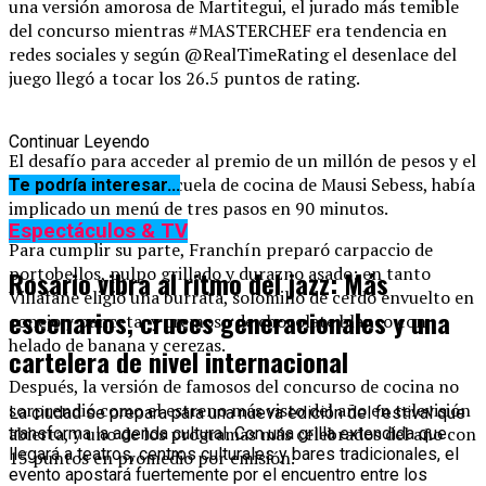
una versión amorosa de Martitegui, el jurado más temible
del concurso mientras #MASTERCHEF era tendencia en
redes sociales y según @RealTimeRating el desenlace del
juego llegó a tocar los 26.5 puntos de rating.
Continuar Leyendo
El desafío para acceder al premio de un millón de pesos y el
año de clases en la escuela de cocina de Mausi Sebess, había
Te podría interesar...
implicado un menú de tres pasos en 90 minutos.
Espectáculos & TV
Para cumplir su parte, Franchín preparó carpaccio de
portobellos, pulpo grillado y durazno asado; en tanto
Rosario vibra al ritmo del jazz: Más
Villafañe eligió una burrata, solomillo de cerdo envuelto en
escenarios, cruces generacionales y una
conejo y panceta, y cremoso de chocolate blanco con
helado de banana y cerezas.
cartelera de nivel internacional
Después, la versión de famosos del concurso de cocina no
sorprendió como el estreno más visto del año en televisión
La ciudad se prepara para una nueva edición del festival que
abierta, y uno de los programas más celebrados del año con
transforma la agenda cultural. Con una grilla extendida que
llegará a teatros, centros culturales y bares tradicionales, el
15 puntos en promedio por emisión.
evento apostará fuertemente por el encuentro entre los