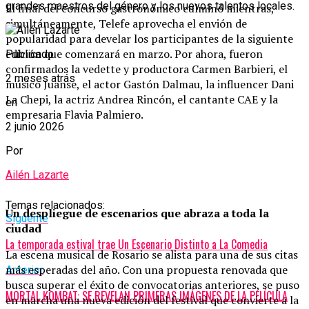
grandes maestros del género y los nuevos talentos locales.
El final del concurso gastronómico culminó mientras,
simultáneamente, Telefe aprovecha el envión de
popularidad para develar los participantes de la siguiente
edición que comenzará en marzo. Por ahora, fueron
Publicado
confirmados la vedette y productora Carmen Barbieri, el
2 meses atrás
músico Juanse, el actor Gastón Dalmau, la influencer Dani
La Chepi, la actriz Andrea Rincón, el cantante CAE y la
en
empresaria Flavia Palmiero.
2 junio 2026
Por
Ailén Lazarte
Temas relacionados:
Un despliegue de escenarios que abraza a toda la
Siguente
ciudad
La temporada estival trae Un Escenario Distinto a La Comedia
La escena musical de Rosario se alista para una de sus citas
más esperadas del año. Con una propuesta renovada que
Anterior
busca superar el éxito de convocatorias anteriores, se puso
MORTAL KOMBAT: SE REVELAN PRIMERAS IMÁGENES DE LA PELÍCULA
en marcha una nueva edición del festival que convierte a la