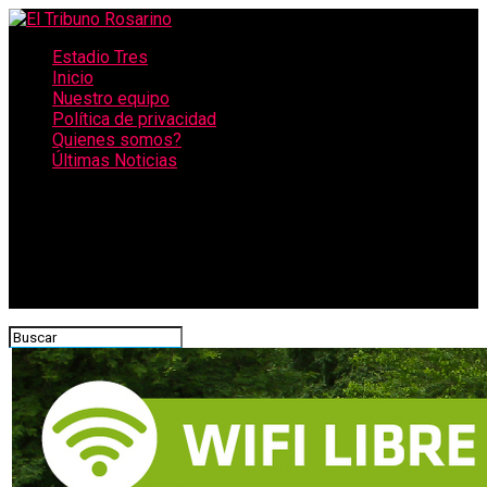
Estadio Tres
Inicio
Nuestro equipo
Política de privacidad
Quienes somos?
Últimas Noticias
CONECTATE CON NOSOTROS