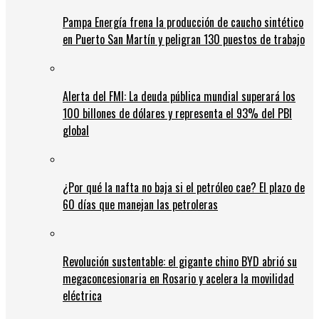
Pampa Energía frena la producción de caucho sintético
en Puerto San Martín y peligran 130 puestos de trabajo
Alerta del FMI: La deuda pública mundial superará los
100 billones de dólares y representa el 93% del PBI
global
¿Por qué la nafta no baja si el petróleo cae? El plazo de
60 días que manejan las petroleras
Revolución sustentable: el gigante chino BYD abrió su
megaconcesionaria en Rosario y acelera la movilidad
eléctrica