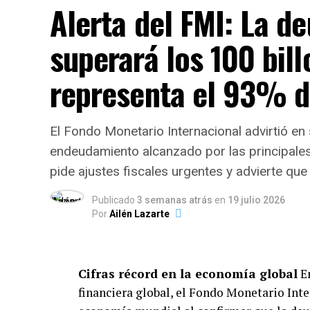
avisándonos que van a 
Alerta del FMI: La d
planta no arranca más
superará los 100 bill
Importaciones y caída del me
representa el 93% d
Desde el sector sindical señalaron direct
cambio en las reglas de juego para el com
El Fondo Monetario Internacional advirtió en 
del cierre.
endeudamiento alcanzado por las principale
“Hay una problemática real sobre la produ
pide ajustes fiscales urgentes y advierte que
las importaciones”, argumentó Brizuela, c
Publicado
3 semanas atrás
en
19 julio 2026
que afectaron a gigantes petroquímicos d
Por
Ailén Lazarte
paralización con el freno productivo en 
Fate o Cabot.
Cifras récord en la economía global
En
Por su parte, desde la gerencia de la co
financiera global, el Fondo Monetario Inte
local tornó inviable la continuidad operat