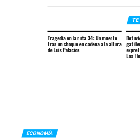
TE 
Tragedia en la ruta 34: Un muerto
Detuvi
tras un choque en cadena a la altura
gatill
de Luis Palacios
expref
Las Fl
ECONOMÍA