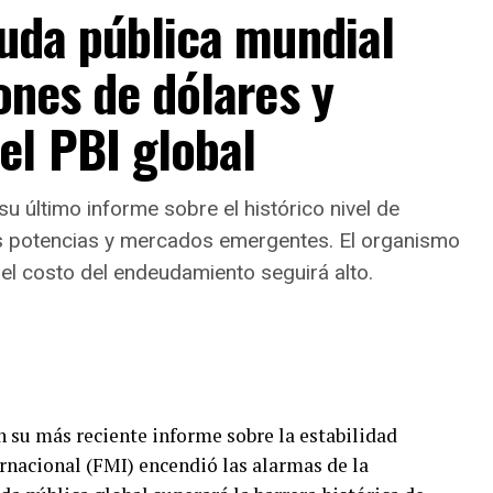
dejar de producir, que ya la
euda pública mundial
”.
ones de dólares y
rcado interno
el PBI global
amente al contexto macroeconómico nacional y al
ercio exterior como los factores desencadenantes
su último informe sobre el histórico nivel de
s potencias y mercados emergentes. El organismo
cción del caucho desde que se dio la apertura de
 el costo del endeudamiento seguirá alto.
omparando el impacto actual con crisis previas
el cordón como Dow. Asimismo, vinculó la
grandes firmas de neumáticos y autopartes como
 su más reciente informe sobre la estabilidad
mpañía argumentaron que el desplome del mercado
rnacional (FMI) encendió las alarmas de la
iva: