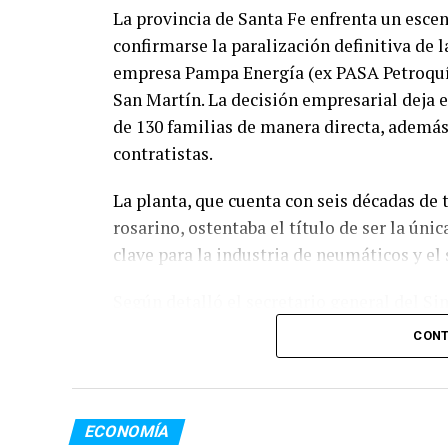
La provincia de Santa Fe enfrenta un esce
confirmarse la paralización definitiva de l
empresa Pampa Energía (ex PASA Petroquím
San Martín. La decisión empresarial deja 
de 130 familias de manera directa, además 
contratistas.
La planta, que cuenta con seis décadas de 
rosarino, ostentaba el título de ser la úni
clave para la industria de neumáticos y el
Según detalló el secretario general del S
Unidos (SOEPU),
Mauricio Brizuela
, el 
CONT
“Ayer aparecieron co
era una de las tantas 
ECONOMÍA