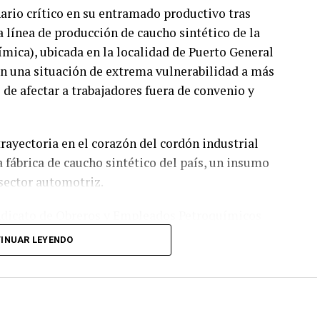
nario crítico en su entramado productivo tras
a línea de producción de caucho sintético de la
ica), ubicada en la localidad de Puerto General
en una situación de extrema vulnerabilidad a más
de afectar a trabajadores fuera de convenio y
trayectoria en el corazón del cordón industrial
ca fábrica de caucho sintético del país, un insumo
 sector automotriz.
indicato de Obreros y Empleados Petroquímicos
anuncio de la firma tomó por sorpresa al personal:
INUAR LEYENDO
n una reunión, pensamos que
que venimos teniendo, y