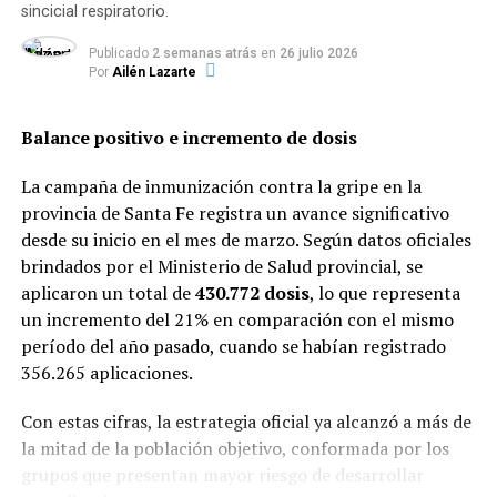
sincicial respiratorio.
Por otra parte, a través de la
Disposición 4424/2026
, el
organismo regulador impuso una restricción idéntica a
Publicado
2 semanas atrás
en
26 julio 2026
Por
Ailén Lazarte
la línea de productos domisanitarios de la marca Clean
Lab.
Balance positivo e incremento de dosis
La sanción alcanza a la totalidad de sus lotes, entre los
que se incluyen:
La campaña de inmunización contra la gripe en la
provincia de Santa Fe registra un avance significativo
Limpiadores universales y desinfectantes.
desde su inicio en el mes de marzo. Según datos oficiales
brindados por el Ministerio de Salud provincial, se
aplicaron un total de
430.772 dosis
, lo que representa
Insecticidas de uso doméstico.
un incremento del 21% en comparación con el mismo
período del año pasado, cuando se habían registrado
Aromatizantes de ambiente.
356.265 aplicaciones.
Artículos para el acabado y embellecimiento de
Con estas cifras, la estrategia oficial ya alcanzó a más de
superficies.
la mitad de la población objetivo, conformada por los
grupos que presentan mayor riesgo de desarrollar