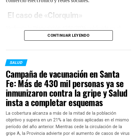
comercio electrónico y redes sociales.
El caso de «Clorquim»
Mediante la
Disposición 4250/2026
publicada en el
Boletín Oficial, la ANMAT oficializó la prohibición sobre
CONTINUAR LEYENDO
todos los lotes de desinfectantes, limpiadores y
productos para tratamiento de superficies de la firma
Clorquim.
SALUD
La investigación determinó que los artículos no
Campaña de vacunación en Santa
contaban con el registro sanitario correspondiente.
Fe: Más de 430 mil personas ya se
Asimismo, la autoridad de control no pudo identificar
inmunizaron contra la gripe y Salud
un establecimiento habilitado responsable de su
insta a completar esquemas
manufactura, lo que impidió verificar las condiciones de
inocuidad y seguridad en las que fueron elaborados.
La cobertura alcanza a más de la mitad de la población
Inhabilitación para la línea «Clean
objetivo y supera en un 21% a las dosis aplicadas en el mismo
período del año anterior. Mientras cede la circulación de la
Lab»
gripe A, la Provincia advierte por el aumento de casos de virus