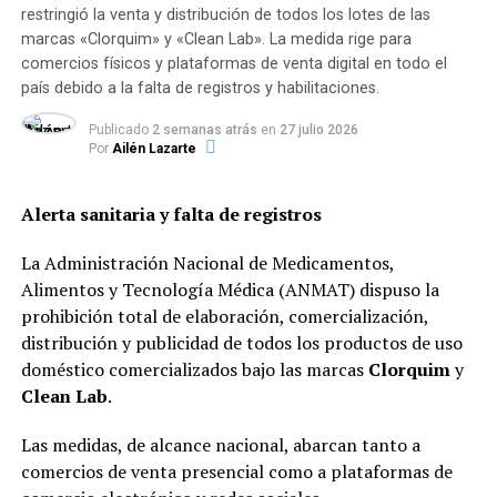
trabajo, dio positivo de
restringió la venta y distribución de todos los lotes de las
COVID-19.
marcas «Clorquim» y «Clean Lab». La medida rige para
comercios físicos y plataformas de venta digital en todo el
país debido a la falta de registros y habilitaciones.
— Nicolás Trotta
Publicado
2 semanas atrás
en
27 julio 2026
(@trottanico)
February 4,
Por
Ailén Lazarte
2021
Alerta sanitaria y falta de registros
La Administración Nacional de Medicamentos,
Alimentos y Tecnología Médica (ANMAT) dispuso la
prohibición total de elaboración, comercialización,
TEMAS RELACIONADOS:
distribución y publicidad de todos los productos de uso
SIGUENTE
Johnson & Johnson pidió autorización en Estados Unidos
doméstico comercializados bajo las marcas
Clorquim
y
para su vacuna contra el coronavirus
Clean Lab
.
ANTERIOR
Las medidas, de alcance nacional, abarcan tanto a
Coronavirus: cómo actuar ante síntomas compatibles
comercios de venta presencial como a plataformas de
con la enfermedad y en qué casos aislarse