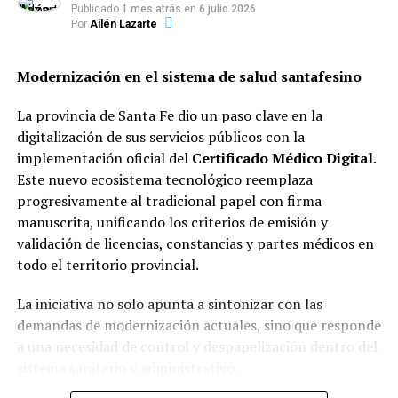
Desglose de dosis aplicadas por
Publicado
1 mes atrás
en
6 julio 2026
Por
Ailén Lazarte
grupo de riesgo
El reporte oficial detalló la distribución del esquema de
Modernización en el sistema de salud santafesino
inmunización hasta la fecha:
La provincia de Santa Fe dio un paso clave en la
Personas de 2 a 64 años con factores de
digitalización de sus servicios públicos con la
riesgo:
154.071 dosis.
implementación oficial del
Certificado Médico Digital
.
Este nuevo ecosistema tecnológico reemplaza
progresivamente al tradicional papel con firma
Mayores de 65 años:
140.935 dosis.
manuscrita, unificando los criterios de emisión y
validación de licencias, constancias y partes médicos en
Personal de salud:
50.846 dosis.
todo el territorio provincial.
Niños de 6 meses a 2 años:
44.522 dosis.
La iniciativa no solo apunta a sintonizar con las
demandas de modernización actuales, sino que responde
Personal esencial:
22.591 dosis.
a una necesidad de control y despapelización dentro del
sistema sanitario y administrativo.
Personas gestantes y puérperas:
17.807 dosis.