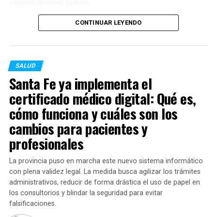
complicaciones graves.
Alcance de las disposiciones
Al respecto, la ministra de Salud provincial,
Silvia
CONTINUAR LEYENDO
Desde el organismo fiscalizador remarcaron que la
Ciancio
, destacó que la planificación se adelantó
ausencia de inscripciones oficiales impide certificar la
estratégicamente para prevenir el impacto invernal:
verdadera composición química, eficacia, calidad y
procesos de fabricación de estos insumos.
SALUD
“Logramos superar el 50%
Santa Fe ya implementa el
Ambas marcas no podrán retornar al mercado hasta
de cobertura en la
certificado médico digital: Qué es,
tanto regularicen sus registros, inscriban sus fórmulas y
población objetivo gracias
obtengan las habilitaciones de los establecimientos
cómo funciona y cuáles son los
a un trabajo articulado en
productores ante las autoridades sanitarias
cambios para pacientes y
competentes.
centros de salud,
profesionales
hospitales y operativos
La provincia puso en marcha este nuevo sistema informático
territoriales desplegados
con plena validez legal. La medida busca agilizar los trámites
en toda la provincia”.
administrativos, reducir de forma drástica el uso de papel en
los consultorios y blindar la seguridad para evitar
falsificaciones.