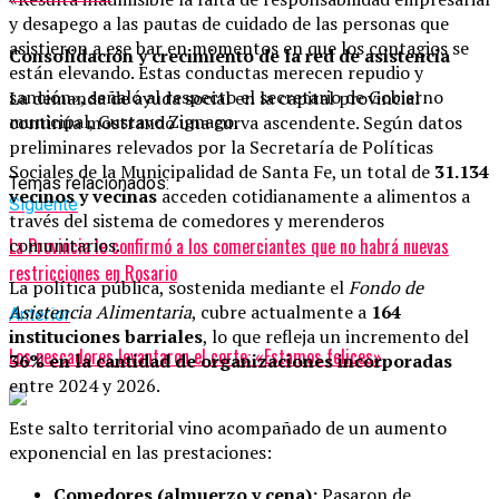
y desapego a las pautas de cuidado de las personas que
asistieron a ese bar en momentos en que los contagios se
Consolidación y crecimiento de la red de asistencia
están elevando. Estas conductas merecen repudio y
sanción», señaló al respecto el secretario de Gobierno
La demanda de ayuda social en la capital provincial
municipal, Gustavo Zignago.
continúa mostrando una curva ascendente. Según datos
preliminares relevados por la Secretaría de Políticas
Sociales de la Municipalidad de Santa Fe, un total de
31.134
Temas relacionados:
vecinos y vecinas
acceden cotidianamente a alimentos a
Siguente
través del sistema de comedores y merenderos
La Provincia le confirmó a los comerciantes que no habrá nuevas
comunitarios.
restricciones en Rosario
La política pública, sostenida mediante el
Fondo de
Asistencia Alimentaria
, cubre actualmente a
164
Anterior
instituciones barriales
, lo que refleja un incremento del
Los pescadores levantaron el corte: «Estamos felices»
36% en la cantidad de organizaciones incorporadas
entre 2024 y 2026.
Este salto territorial vino acompañado de un aumento
exponencial en las prestaciones:
Comedores (almuerzo y cena):
Pasaron de