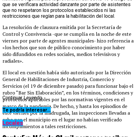
que se verificara actividad danzante por parte de asistentes
que no respetaron los protocolos establecidos ni las
restricciones que regían para la habilitación del local.
La resolución de clausura emitida por la Secretaría de
Control y Convivencia -que se cumplía en la noche de este
viernes por parte de agentes municipales- hizo referencia a
«los hechos que son de público conocimiento por haber
sido difundidos en redes sociales, medios televisivos y
radiales».
El local en cuestión había sido autorizado por la Dirección
General de Habilitaciones de Industria, Comercio y
Servicios (el 19 de diciembre pasado) para funcionar bajo el
rubro “Bar Sin Elaboración”, en los términos, condiciones y
Continuar Leyendo
protocolos aplicables por las normativas vigentes en el
marco de la pandemia. De hecho, y hasta los episodios de
Te podría interesar...
este viernes por la madrugada, las inspecciones llevadas a
cabo por el municipio en el lugar no habían verificado
Locales
incumplimientos a tales restricciones.