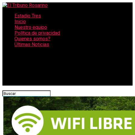
Estadio Tres
Inicio
Nuestro equipo
Política de privacidad
Quienes somos?
Últimas Noticias
CONECTATE CON NOSOTROS