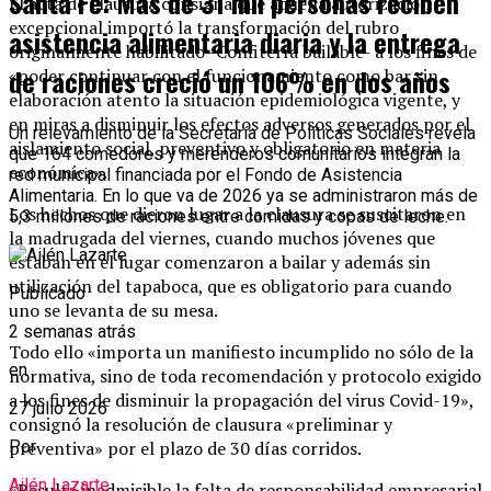
Santa Fe: Más de 31 mil personas reciben
El acta de clausura consigna que aquella autorización
excepcional importó la transformación del rubro
asistencia alimentaria diaria y la entrega
originalmente habilitado -Confitería bailable- a los fines de
de raciones creció un 106% en dos años
«poder continuar con el funcionamiento como bar sin
elaboración atento la situación epidemiológica vigente, y
en miras a disminuir los efectos adversos generados por el
Un relevamiento de la Secretaría de Políticas Sociales revela
aislamiento social, preventivo y obligatorio en materia
que 164 comedores y merenderos comunitarios integran la
económica».
red municipal financiada por el Fondo de Asistencia
Alimentaria. En lo que va de 2026 ya se administraron más de
Los hechos que dieron lugar a la clausura se suscitaron en
5,3 millones de raciones entre comidas y copas de leche.
la madrugada del viernes, cuando muchos jóvenes que
estaban en el lugar comenzaron a bailar y además sin
utilización del tapaboca, que es obligatorio para cuando
Publicado
uno se levanta de su mesa.
2 semanas atrás
Todo ello «importa un manifiesto incumplido no sólo de la
en
normativa, sino de toda recomendación y protocolo exigido
a los fines de disminuir la propagación del virus Covid-19»,
27 julio 2026
consignó la resolución de clausura «preliminar y
preventiva» por el plazo de 30 días corridos.
Por
Ailén Lazarte
«Resulta inadmisible la falta de responsabilidad empresarial