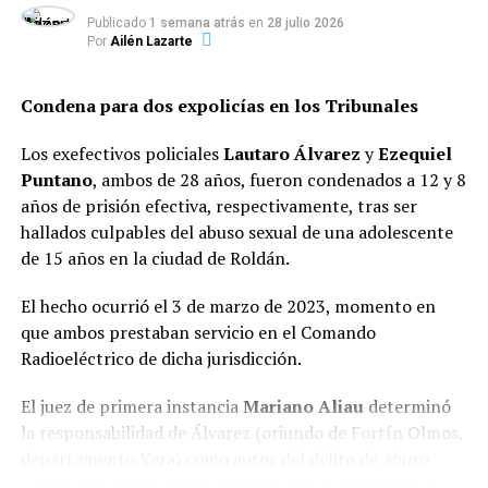
retirado de la fuerza federal en 2015) ocurrió el 14 de
Publicado
1 semana atrás
en
28 julio 2026
marzo en la intersección de
5 de Agosto y José María
Por
Ailén Lazarte
Rosa
(colectora de la avenida Circunvalación), en el
barrio Las Flores Sur.
Condena para dos expolicías en los Tribunales
En aquella ocasión, la víctima fue atacada de dos
Los exefectivos policiales
Lautaro Álvarez
y
Ezequiel
disparos por la espalda en el contexto de un robo. Su
Puntano
, ambos de 28 años, fueron condenados a 12 y 8
cuerpo fue encontrado tendido al lado de su utilitario
años de prisión efectiva, respectivamente, tras ser
Renault Kangoo, el cual presentaba las puertas abiertas
hallados culpables del abuso sexual de una adolescente
y la llave colocada en el tambor de ignición.
de 15 años en la ciudad de Roldán.
Vinculación con otros hechos
El hecho ocurrió el 3 de marzo de 2023, momento en
violentos
que ambos prestaban servicio en el Comando
Radioeléctrico de dicha jurisdicción.
Además de la causa por homicidio, sobre «Yaka» pesaba
una orden de detención por su presunta participación
El juez de primera instancia
Mariano Aliau
determinó
en un ataque con armas de fuego registrado a finales de
la responsabilidad de Álvarez (oriundo de Fortín Olmos,
julio en
calle Violeta al 1700
, también en el barrio Las
departamento Vera) como autor del delito de
abuso
Flores, donde se efectuaron al menos quince disparos
sexual con acceso carnal agravado por su condición de