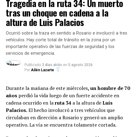
Tragedia en la ruta 34: Un muerto
que la dinámica de las investigaciones, los aportes de
nuevas fuentes y la profundización de los procesos de
tras un choque en cadena a la
triangulación pueden generar variaciones y diferencias
altura de Luis Palacios
en relación a futuras publicaciones».
Ocurrió sobre la traza en sentido a Rosario e involucró a tres
Al hablar de homicidios, el informe los define como
vehículos. Hay corte total de tránsito en la zona por un
«aquellos episodios en los que una persona causa la
importante operativo de las fuerzas de seguridad y los
muerte de otra haciendo uso intencional de la violencia»
servicios de emergencia.
y, en ese sentido, «contempla todos los casos de hechos
dolosos o sucedidos en el contexto de otro delito
Publicado
3 días atrás
en
5 agosto 2026
Por
Ailén Lazarte
doloso». Por ello, además de las definiciones que brinda
el Código Penal sobre lo que es un homicidio simple o
agravado, se contemplan aquellos cometidos en ocasión
Durante la mañana de este miércoles
, un hombre de 70
de robo y todo otro que resulte consecuencia de otro
años
perdió la vida luego de un fuerte accidente en
hecho delictivo.
cadena ocurrido en la
ruta 34
a la altura de
Luis
Palacios.
El hecho involucró a tres vehículos que
circulaban en dirección a Rosario y generó un amplio
operativo. La vía se encuentra tolamente cortada.