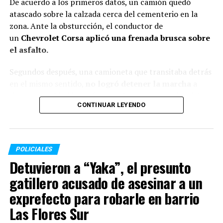
De acuerdo a los primeros datos, un camión quedó
atascado sobre la calzada cerca del cementerio en la
zona. Ante la obsturcción, el conductor de
un
Chevrolet Corsa aplicó una frenada brusca sobre
el asfalto.
Segundos después, una camioneta que transitaba detrás
en el mismo sentido,
no logró detener la marcha
a
tiempo y embistió con fuerza a la parte posterior del
CONTINUAR LEYENDO
automóvil. En la misma maniobra, un tercer vehículo
sufrió un choque menor, aunque los ocupantes de este
último no presentaron lesiones de gravedad.
POLICIALES
A causa del fuerte golpe, el conductor del Chevrolet
Detuvieron a “Yaka”, el presunto
Corsa perdió la vida. La totalidad de las personas
involucradas en el
siniestro vial residen en esa misma
gatillero acusado de asesinar a un
localidad.
exprefecto para robarle en barrio
Las Flores Sur