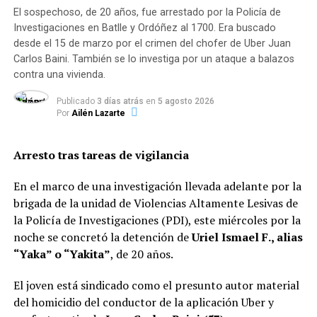
El sospechoso, de 20 años, fue arrestado por la Policía de
Investigaciones en Batlle y Ordóñez al 1700. Era buscado
desde el 15 de marzo por el crimen del chofer de Uber Juan
Carlos Baini. También se lo investiga por un ataque a balazos
Clasificaciones
contra una vivienda.
Para elaborar el informe, las agencias estatales que
Publicado
3 días atrás
en
5 agosto 2026
Por
Ailén Lazarte
participaron del mismo se acogieron a una serie de
tipificaciones que les permitieron discriminar los
móviles de los hechos. Así, se incluyen episodios con
Arresto tras tareas de vigilancia
«planificación previa», es decir aquellos en los que
aparecen elementos que permiten sostener, al menos de
En el marco de una investigación llevada adelante por la
manera provisoria, que la agresión letal no fue
brigada de la unidad de Violencias Altamente Lesivas de
espontánea sino que el presunto autor (u otra persona)
la Policía de Investigaciones (PDI), este miércoles por la
proyectó al menos mínimamente el evento que luego se
noche se concretó la detención de
Uriel Ismael F., alias
cometió. También se identifican los hechos «por
“Yaka” o “Yakita”
, de 20 años.
mandato o pacto previo», es decir las muertes
El joven está sindicado como el presunto autor material
producidas por una persona diferente a la directamente
del homicidio del conductor de la aplicación Uber y
interesada en el crimen más allá de que el ejecutor haya