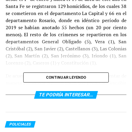
Santa Fe se registraron 129 homicidios, de los cuales 38
se cometieron en el departamento La Capital y 66 en el
departamento Rosario, donde en idéntico período de
2019 se habían anotado 55 hechos (un 20 por ciento
menos). El resto de los crímenes se repartieron en los
departamentos General Obligado (5), Vera (1), San
Cristóbal (2), San Javier (2), Castellanos (3), Las Colonias
(2), San Martín (2), San Jerónimo (3), Iriondo (1), San
Lorenzo (2), Caseros (1) y Constitución (1).
De acuerdo al informe, el análisis tiende a «presentar de
CONTINUAR LEYENDO
manera preliminar algunos datos que permitan describir
en forma numérica ciertas características esenciales de
TE PODRÍA INTERESAR...
los homicidios en esos territorios a partir de una
combinación de fuentes judiciales y policiales, lo que
mejora su calidad». No obstante, la comunicación
advierte que «la periodicidad semanal del informe obliga
a producir lecturas e interpretaciones cautelosas dado
POLICIALES