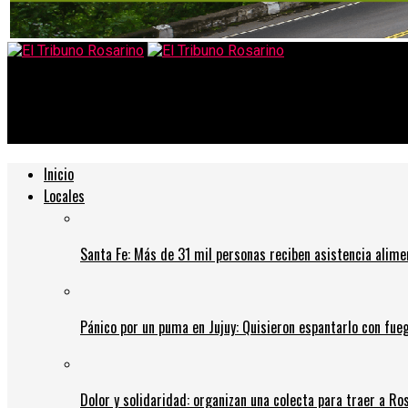
El Tribuno Rosarino
La sobreviviente de la picada mortal llama a un acto en la esquin
Inicio
Locales
Santa Fe: Más de 31 mil personas reciben asistencia alime
Pánico por un puma en Jujuy: Quisieron espantarlo con fue
Dolor y solidaridad: organizan una colecta para traer a Ros