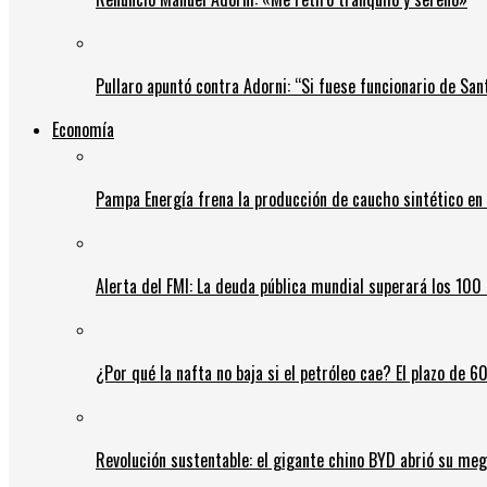
Pullaro apuntó contra Adorni: “Si fuese funcionario de Sant
Economía
Pampa Energía frena la producción de caucho sintético en 
Alerta del FMI: La deuda pública mundial superará los 100 
¿Por qué la nafta no baja si el petróleo cae? El plazo de 
Revolución sustentable: el gigante chino BYD abrió su meg