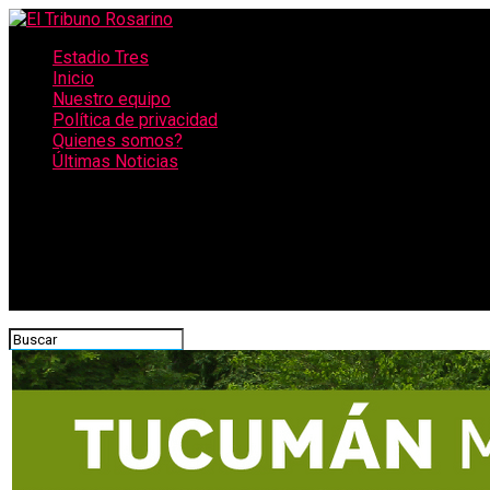
Estadio Tres
Inicio
Nuestro equipo
Política de privacidad
Quienes somos?
Últimas Noticias
CONECTATE CON NOSOTROS