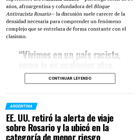
vehicular durante el temporal.
años, afroargentina y cofundadora del
Bloque
Antirracista Rosario
— la discusión suele carecer de la
densidad necesaria para comprender un fenómeno
complejo que se entrelaza de forma constante con el
clasismo.
“Vivimos en un país racista,
como lo es cualquier otro,
pero tiene sus
CONTINUAR LEYENDO
particularidades. Si bien no
hubo un sistema de
“Después de haber analizado exhaustivamente los
distintos aspectos que hacen a la importancia de la
segregación racial
ARGENTINA
escuela en la vida de los niños, niñas y adolescentes en
legalizado como en Estados
EE. UU. retiró la alerta de viaje
lo referido a los aspectos educativos, culturales, de
Unidos o Sudáfrica, si hoy
educación física, sociales, sanitarios, nutricionales,
sobre Rosario y la ubicó en la
enfatizamos que
el derecho a la educación es
tuviéramos que pensar en
categoría de menor riesgo
fundamental y que la tarea docente con los