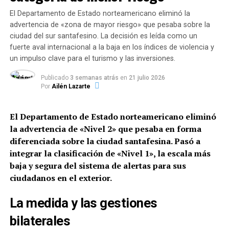
un grupo de personas que
educandos y sus familias es esencial
. En este
El Departamento de Estado norteamericano eliminó la
marco,
la Sociedad Argentina de Pediatría cree que
viven en un barrio privado o
advertencia de «zona de mayor riesgo» que pesaba sobre la
la vuelta a las escuelas en la modalidad presencial
ciudad del sur santafesino. La decisión es leída como un
country, ¿cómo nos las
es imprescindible
”, dice el documento.
fuerte aval internacional a la baja en los índices de violencia y
imaginamos? ¿Cómo se
un impulso clave para el turismo y las inversiones.
Según explicó el doctor
Debbag
, UNICEF ya ha
ven? Y si trabajan en la
Publicado
3 semanas atrás
en
21 julio 2026
documentado hace algunos meses el impacto emocional
Por
Ailén Lazarte
recolección de residuos o
que la falta de presencialidad genera en los menores,
entre los que se destacan
cuadros de “miedo y
se encuentran
El Departamento de Estado norteamericano eliminó
depresión por no vincularse”.
encarceladas, ¿qué color de
la advertencia de «Nivel 2» que pesaba en forma
Sin embargo, la SAP aclaró que
el retorno a las aulas
diferenciada sobre la ciudad santafesina.
piel tendrían? Lejos de
Pasó a
no debe ser del 100% ya que es necesario garantizar
integrar la clasificación de «Nivel 1», la escala más
tener un sistema de
las condiciones para cumplir con el distanciamiento
baja y segura del sistema de alertas para sus
segregación racial
social.
ciudadanos en el exterior.
legalizado, lo tenemos
“Por supuesto que la observación de las diferentes
La medida y las gestiones
completamente
realidades epidemiológicas existentes en nuestro
bilaterales
país y el cumplimiento estricto de los protocolos