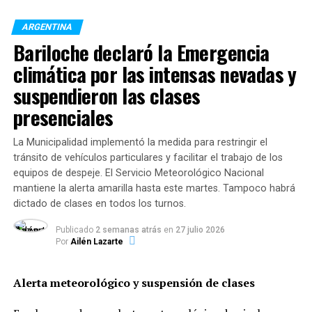
el doctor
Roberto Debbag
, vice presidente de la
Sociedad Latinoamericana Infectología Pediátrica,
ARGENTINA
explicó que diferentes estudios acerca de los efectos del
Bariloche declaró la Emergencia
retorno a las aulas en distintos lugares del mundo han
climática por las intensas nevadas y
demostrado que
“las escuelas no son un factor en el
suspendieron las clases
brote pandémico y que los beneficios sociales son
presenciales
mayores”.
“Hoy se sabe que
los niños no son grandes
La Municipalidad implementó la medida para restringir el
diseminadores del virus
, y por lo general se infectan
tránsito de vehículos particulares y facilitar el trabajo de los
equipos de despeje. El Servicio Meteorológico Nacional
poco”, agregó.
mantiene la alerta amarilla hasta este martes. Tampoco habrá
dictado de clases en todos los turnos.
Entre las recomendaciones para volver a las aulas,
la
SAP destacó un distanciamiento mínimo de 2 metros
Publicado
2 semanas atrás
en
27 julio 2026
entre todos los actores
, que podrá reducirse a 1.5
Por
Ailén Lazarte
metros cuando se cumplan las medidas adicionales de
uso permanente de tapabocas, lavado frecuente de
Alerta meteorológico y suspensión de clases
manos o el uso de alcohol en gel, ventilación y
desinfección adecuada de las instalaciones.