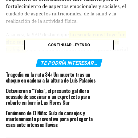
fortalecimiento de aspectos emocionales y sociales, el
cuidado de aspectos nutricionales, de la salud y la
realización de la actividad física.
A su vez, la SAP destacó que
la escuela constituye “un
sitio seguro” para los menores mientras sus padres
CONTINUAR LEYENDO
trabajan
y que
es una herramienta de equidad social
indispensable
, particularmente para los grupos
TE PODRÍA INTERESAR...
sociales más vulnerables.
Tragedia en la ruta 34: Un muerto tras un
En ese sentido, explicaron que el cierre de las escuelas
choque en cadena a la altura de Luis Palacios
marcó disparidades sociales: “Muchos adolescentes son
Detuvieron a “Yaka”, el presunto gatillero
incapaces de completar su tarea escolar por falta de
acusado de asesinar a un exprefecto para
dispositivos o de conectividad, lo cual hace que los
robarle en barrio Las Flores Sur
modelos de aprendizaje virtual resulten de difícil
Fenómeno de El Niño: Guía de consejos y
implementación,
dando lugar a la aparición de una
mantenimiento preventivo para proteger la
brecha tecnológica entre niñas, niños y adolescentes
casa ante intensas lluvias
muy difíciles de resolver
”, detalla el informe.