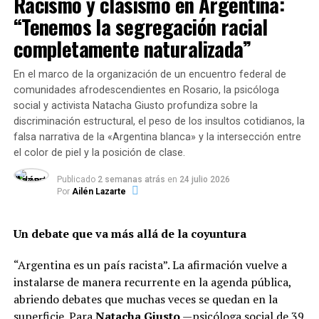
Racismo y clasismo en Argentina:
de nieve sobre la calzada, las autoridades locales
momentos para la higiene de manos serán antes de salir
instaron a la comunidad a limitar los traslados
“Tenemos la segregación racial
de casa, al llegar a la escuela, antes y después de los
exclusivamente a situaciones de extrema necesidad o
recreos (si los hubiere, de acuerdo con el protocolo
completamente naturalizada”
emergencia.
jurisdiccional), antes y después de comer, luego de haber
tocado superficies públicas (mostradores, pasamanos,
En el marco de la organización de un encuentro federal de
Respecto de la actividad laboral, la disposición oficial
picaportes, barandas, entre otros), antes y después de ir
comunidades afrodescendientes en Rosario, la psicóloga
incluyó las siguientes solicitudes al sector empleador:
social y activista Natacha Giusto profundiza sobre la
al baño, antes y después de cambiar pañales (jardines
discriminación estructural, el peso de los insultos cotidianos, la
maternales), después de toser, estornudar o limpiarse la
Tolerancia e inasistencias:
Contemplar las
falsa narrativa de la «Argentina blanca» y la intersección entre
nariz”.
severas dificultades de traslado de los
el color de piel y la posición de clase.
trabajadores y evitar sanciones o descuentos
En cuanto al uso del
transporte público
, plantearon
Publicado
2 semanas atrás
en
24 julio 2026
salariales a quienes no puedan concurrir a sus
que “resulta fundamental escalonar adecuadamente los
Por
Ailén Lazarte
puestos por motivos de seguridad o imposibilidad
horarios de transporte de estudiantes, docentes y
de desplazamiento.
personal no docente de manera de
separarlo de los
Un debate que va más allá de la coyuntura
picos relacionados con los del desplazamiento
laboral
(alternarse en días de la semana o
Modalidad remota y flexibilidad:
Promover el
“Argentina es un país racista”. La afirmación vuelve a
semanalmente)”.
teletrabajo (home office) en las actividades donde
instalarse de manera recurrente en la agenda pública,
sea factible, así como la flexibilización en los
abriendo debates que muchas veces se quedan en la
horarios de ingreso para disminuir el flujo
superficie. Para
Natacha Giusto
—psicóloga social de 39