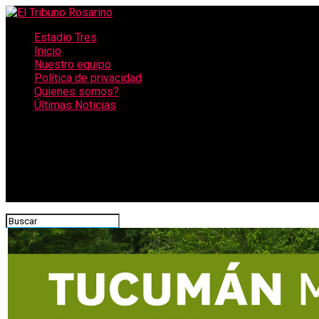
Estadio Tres
Inicio
Nuestro equipo
Política de privacidad
Quienes somos?
Últimas Noticias
CONECTATE CON NOSOTROS