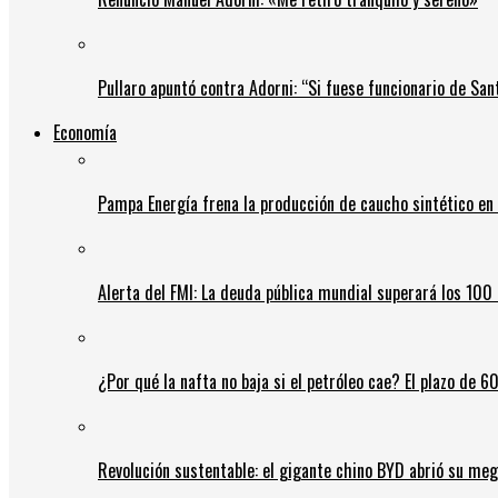
Pullaro apuntó contra Adorni: “Si fuese funcionario de Sant
Economía
Pampa Energía frena la producción de caucho sintético en 
Alerta del FMI: La deuda pública mundial superará los 100 
¿Por qué la nafta no baja si el petróleo cae? El plazo de 
Revolución sustentable: el gigante chino BYD abrió su meg