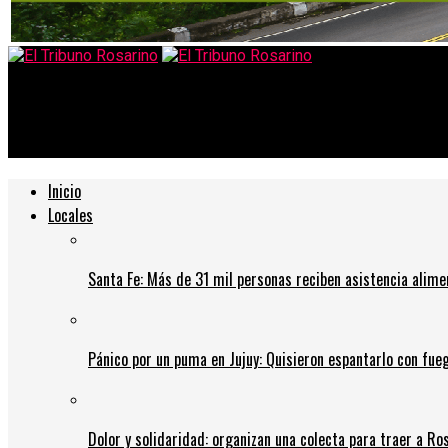
El Tribuno Rosarino
La UTA se declaró en «estado de alerta» y podría haber un paro e
Inicio
Locales
Santa Fe: Más de 31 mil personas reciben asistencia alime
Pánico por un puma en Jujuy: Quisieron espantarlo con fue
Dolor y solidaridad: organizan una colecta para traer a Ros