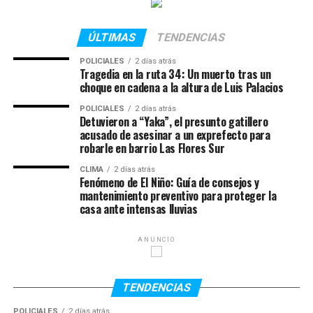
en el Centro de Justicia Penal de Rosario.
El ataque a bordo del patrullero
oficial
ÚLTIMAS
TENDENCIAS
POLICIALES
2 días atrás
De acuerdo con la reconstrucción de la Fiscalía, la
Tragedia en la ruta 34: Un muerto tras un
agresión se produjo cerca de las 3:00 de la madrugada
choque en cadena a la altura de Luis Palacios
del 3 de marzo de 2023 sobre la
ruta A012, entre las
POLICIALES
2 días atrás
calles Carlos Gardel y Los Nogales
, en la localidad de
Detuvieron a “Yaka”, el presunto gatillero
acusado de asesinar a un exprefecto para
Roldán.
robarle en barrio Las Flores Sur
Los acusados realizaban tareas de patrullaje a bordo de
CLIMA
2 días atrás
Fenómeno de El Niño: Guía de consejos y
un móvil oficial cuando interceptaron a la adolescente
mantenimiento preventivo para proteger la
mientras caminaba sola. Tras ofrecerle trasladarla hasta
casa ante intensas lluvias
su domicilio, desviaron el recorrido previsto,
estacionaron en la banquina y apagaron las luces del
ANUNCIO
vehículo policial.
En ese contexto, uno de los agentes se trasladó al
TENDENCIAS
asiento trasero y consumó el abuso sexual mediante el
POLICIALES
2 días atrás