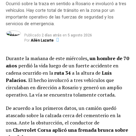
Ocurrió sobre la traza en sentido a Rosario e involucró a tres
vehículos. Hay corte total de tránsito en la zona por un
TEMAS RELACIONADOS:
importante operativo de las fuerzas de seguridad y los
SIGUENTE
servicios de emergencia.
Sain aseguró que Guille Cantero busca «quemar
Rosario» desde la cárcel
Publicado
2 días atrás
en
5 agosto 2026
Por
Ailén Lazarte
ANTERIOR
Nuevo homicidio en Rosario: estaba en el auto y lo
mataron con diez tiros
Durante la mañana de este miércoles
, un hombre de 70
años
perdió la vida luego de un fuerte accidente en
cadena ocurrido en la
ruta 34
a la altura de
Luis
Palacios.
El hecho involucró a tres vehículos que
circulaban en dirección a Rosario y generó un amplio
operativo. La vía se encuentra tolamente cortada.
De acuerdo a los primeros datos, un camión quedó
atascado sobre la calzada cerca del cementerio en la
zona. Ante la obsturcción, el conductor de
un
Chevrolet Corsa aplicó una frenada brusca sobre