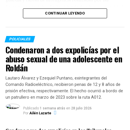
fuerzas provinciales. En la vivienda donde se concretó el
arresto, los agentes secuestraron cuatro teléfonos
CONTINUAR LEYENDO
celulares —tres de ellos operativos— que serán
sometidos a peritajes técnicos por orden judicial.
POLICIALES
El crimen del chofer en colectora de
Condenaron a dos expolicías por el
Circunvalación
abuso sexual de una adolescente en
El detenido registraba pedido de captura emitido por el
Roldán
Ministerio Público de la Acusación (MPA) desde el
pasado 15 de marzo, un día después del asesinato de
Lautaro Álvarez y Ezequiel Puntano, exintegrantes del
Baini.
Comando Radioeléctrico, recibieron penas de 12 y 8 años de
prisión efectiva, respectivamente. El hecho ocurrió a bordo de
El crimen del chofer y exprefecto (quien se había
un patrullero en marzo de 2023 sobre la ruta A012.
retirado de la fuerza federal en 2015) ocurrió el 14 de
Publicado
1 semana atrás
en
28 julio 2026
marzo en la intersección de
5 de Agosto y José María
Por
Ailén Lazarte
Rosa
(colectora de la avenida Circunvalación), en el
barrio Las Flores Sur.