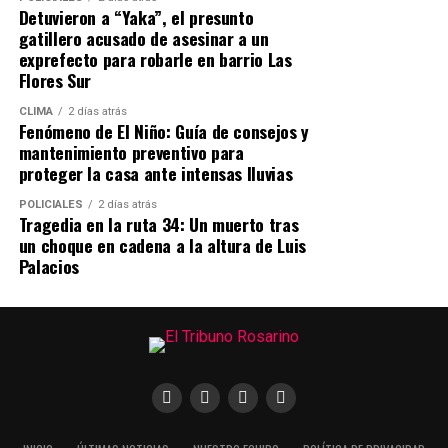
uso de la fuerza. La agresión se vio interrumpida por una
Detuvieron a “Yaka”, el presunto
modulación de la frecuencia radial del móvil.
gatillero acusado de asesinar a un
Posteriormente, los efectivos llevaron a la joven hasta
exprefecto para robarle en barrio Las
su vivienda y la amenazaron para evitar que denunciara
Flores Sur
lo ocurrido.
CLIMA
2 días atrás
Fenómeno de El Niño: Guía de consejos y
(Los detalles complementarios del hecho y los datos de la
mantenimiento preventivo para
víctima se mantienen en reserva para resguardar su
proteger la casa ante intensas lluvias
integridad).
POLICIALES
2 días atrás
Tragedia en la ruta 34: Un muerto tras
El debate en el juicio oral
un choque en cadena a la altura de Luis
Palacios
El juicio oral y público había iniciado el pasado 20 de
julio. Durante el debate, la Fiscalía ratificó su pedido de
penas frente a la acusación, mientras que la defensa
sostenía la inocencia de los imputados —quienes
permanecían en prisión preventiva desde hacía dos
años y medio y habían rechazado previamente la
posibilidad de un juicio abreviado—.