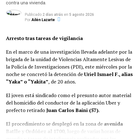
contra una vivienda.
Publicado
2 días atrás
en
5 agosto 2026
Por
Ailén Lazarte
Arresto tras tareas de vigilancia
En el marco de una investigación llevada adelante por la
brigada de la unidad de Violencias Altamente Lesivas de
la Policía de Investigaciones (PDI), este miércoles por la
noche se concretó la detención de
Uriel Ismael F., alias
“Yaka” o “Yakita”
, de 20 años.
El joven está sindicado como el presunto autor material
del homicidio del conductor de la aplicación Uber y
prefecto retirado
Juan Carlos Baini (57)
.
El procedimiento se desplegó en la zona de
avenida
Batlle y Ordóñez al 1700
, luego de varias horas de
guardia y tareas de inteligencia realizadas por las