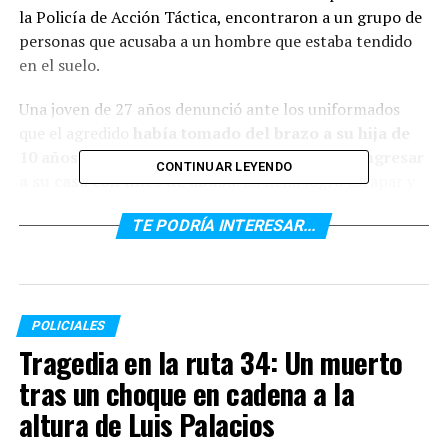
la Policía de Acción Táctica, encontraron a un grupo de
personas que acusaba a un hombre que estaba tendido
en el suelo.
Una joven de 27 años denunció ante los uniformados
que el agredido
había tomado del brazo a su hija de
10 años de manera brusca e intentó hacerla ingresar
CONTINUAR LEYENDO
a su casa con fines de abuso
. La nena logró escapar y
contó lo que había ocurrido.
TE PODRÍA INTERESAR...
La fiscal Noelia Riccardi de la unidad de Delitos Sexuales
ordenó que el agredido quede con custodia policial en el
Heca; y que la nena y su madre sean llevadas al Centro
de Atención a Víctimas de Delitos Sexuales.
POLICIALES
Tragedia en la ruta 34: Un muerto
El hombre quedó internado con traumatismo de cráneo
tras un choque en cadena a la
grave
altura de Luis Palacios