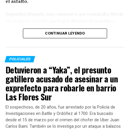
el asfalto.
Segundos después, una camioneta que transitaba detrás
en el mismo sentido,
no logró detener la marcha
a
tiempo y embistió con fuerza a la parte posterior del
CONTINUAR LEYENDO
automóvil. En la misma maniobra, un tercer vehículo
sufrió un choque menor, aunque los ocupantes de este
último no presentaron lesiones de gravedad.
POLICIALES
A causa del fuerte golpe, el conductor del Chevrolet
Detuvieron a “Yaka”, el presunto
Corsa perdió la vida. La totalidad de las personas
involucradas en el
siniestro vial residen en esa misma
gatillero acusado de asesinar a un
localidad.
exprefecto para robarle en barrio
Las Flores Sur
El sospechoso, de 20 años, fue arrestado por la Policía de
Investigaciones en Batlle y Ordóñez al 1700. Era buscado
desde el 15 de marzo por el crimen del chofer de Uber Juan
Carlos Baini. También se lo investiga por un ataque a balazos