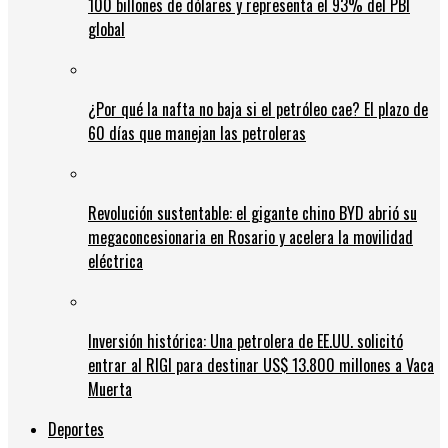
100 billones de dólares y representa el 93% del PBI
global
¿Por qué la nafta no baja si el petróleo cae? El plazo de
60 días que manejan las petroleras
Revolución sustentable: el gigante chino BYD abrió su
megaconcesionaria en Rosario y acelera la movilidad
eléctrica
Inversión histórica: Una petrolera de EE.UU. solicitó
entrar al RIGI para destinar US$ 13.800 millones a Vaca
Muerta
Deportes