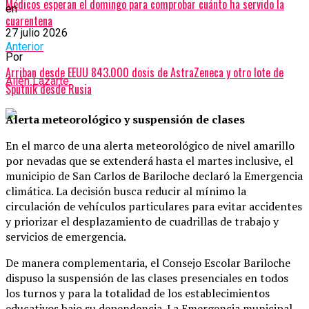
Médicos esperan el domingo para comprobar cuánto ha servido la
en
cuarentena
27 julio 2026
Anterior
Por
Arriban desde EEUU 843.000 dosis de AstraZeneca y otro lote de
Ailén Lazarte
Sputnik desde Rusia
Alerta meteorológico y suspensión de clases
En el marco de una alerta meteorológico de nivel amarillo
por nevadas que se extenderá hasta el martes inclusive, el
municipio de San Carlos de Bariloche declaró la Emergencia
climática. La decisión busca reducir al mínimo la
circulación de vehículos particulares para evitar accidentes
y priorizar el desplazamiento de cuadrillas de trabajo y
servicios de emergencia.
De manera complementaria, el Consejo Escolar Bariloche
dispuso la suspensión de las clases presenciales en todos
los turnos y para la totalidad de los establecimientos
educativos bajo su dependencia. La Emergencia municipal