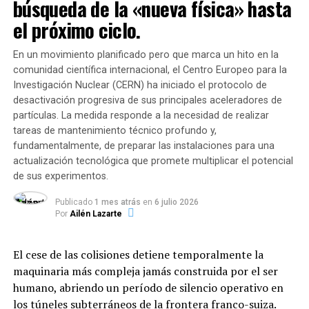
búsqueda de la «nueva física» hasta
entrega y dedicación al
que se distribuirá de forma muy rápida», aseguró el
el próximo ciclo.
salvar vidas. Venezuela
presidente.
renacerá con el trabajo de
En un movimiento planificado pero que marca un hito en la
Biden, por su parte, ennegreció el panorama
comunidad científica internacional, el Centro Europeo para la
todos”, manifestó a través
esperanzador pintado por Trump y alertó de un
Investigación Nuclear (CERN) ha iniciado el protocolo de
«invierno oscuro»
con la pandemia del coronavirus
de sus redes sociales el
desactivación progresiva de sus principales aceleradores de
desatada.
partículas. La medida responde a la necesidad de realizar
presidente de la Asamblea
tareas de mantenimiento técnico profundo y,
Acusaciones de corrupción
Nacional, Jorge Rodríguez.
fundamentalmente, de preparar las instalaciones para una
actualización tecnológica que promete multiplicar el potencial
Uno de los momentos más álgidos del cara a cara ocurrió
de sus experimentos.
Actualmente,
23.335 personas permanecen
en el bloque sobre política exterior, cuando
el debate
Publicado
1 mes atrás
en
6 julio 2026
albergadas en 107 campamentos transitorios
,
derivó en señalamientos mutuos corrupción,
Por
Ailén Lazarte
mientras que más de 128.000 familias han recibido
conflictos de intereses y pagos provenientes de
asistencia directa. Sin embargo, la ONG
Médicos Sin
Gobiernos extranjeros.
El cese de las colisiones detiene temporalmente la
Fronteras (MSF)
advirtió que unas 6.000 personas
maquinaria más compleja jamás construida por el ser
Biden negó haber recibido «un solo centavo» del
continúan durmiendo a la intemperie en la vía pública
humano, abriendo un período de silencio operativo en
exterior cuando Trump le acusó haber cobrado
(aproximadamente 3.000 frente a edificios inestables en
los túneles subterráneos de la frontera franco-suiza.
pagos de Rusia
, de haber puesto a su hijo Hunter en la
Maiquetía y otra cifra similar sobre la Avenida Bolívar de