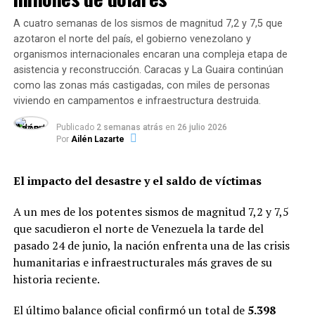
otros países es algo bueno».
A cuatro semanas de los sismos de magnitud 7,2 y 7,5 que
Pero el que fuera vicepresidente de Barack Obama entre
azotaron el norte del país, el gobierno venezolano y
2009 y 2017 traía preparada una respuesta:
«Con
organismos internacionales encaran una compleja etapa de
Hitler tuvimos una gran relación antes de que, de
asistencia y reconstrucción. Caracas y La Guaira continúan
hecho, invadiera Europa, el resto de Europa»
.
como las zonas más castigadas, con miles de personas
viviendo en campamentos e infraestructura destruida.
Migración
Publicado
2 semanas atrás
en
26 julio 2026
Por
Ailén Lazarte
Como ya hizo durante las primarias demócratas,
Biden
renegó este jueves de la política migratoria de
El impacto del desastre y el saldo de víctimas
Obama
, quizás el único de sus legados que no se
atribuye, mientras Trump le preguntaba
A un mes de los potentes sismos de magnitud 7,2 y 7,5
insistentemente:
«¿Quién construyó las jaulas, Joe?».
que sacudieron el norte de Venezuela la tarde del
pasado 24 de junio, la nación enfrenta una de las crisis
«Yo seré presidente, no vicepresidente», respondió
humanitarias e infraestructurales más graves de su
Biden, que de este modo se sintió libre para criticar a
historia reciente.
Trump por haber usado la separación familiar como
arma migratoria, una estrategia que ha dejado como
El último balance oficial confirmó un total de
5.398
secuela que 545 menores no encuentren ahora a sus