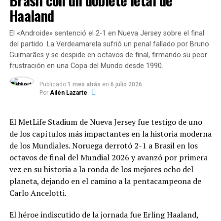
Brasil con un doblete letal de
intervención de más de 19.000 efectivos nacionales y la
SIGUENTE
Haaland
Desafíos logísticos de un
Uruguay anunció que cerrará fronteras durante el
colaboración de
44 equipos de rescate provenientes
verano
de 27 países
. Entre los aportes de la comunidad
enfriamiento masivo
El «Androide» sentenció el 2-1 en Nueva Jersey sobre el final
internacional destacan:
ANTERIOR
del partido. La Verdeamarela sufrió un penal fallado por Bruno
Uber retira de la Argentina y Colombia su servicio de
Desactivar una estructura de 27 kilómetros de
Guimarães y se despide en octavos de final, firmando su peor
delivery de comidas
circunferencia no es una tarea que se realice
Estados Unidos:
Asistencia por más de 386
frustración en una Copa del Mundo desde 1990.
presionando un interruptor. El proceso requiere
millones de dólares y el envío del buque USS Fort
semanas de meticuloso trabajo:
Lauderdale.
Publicado
1 mes atrás
en
6 julio 2026
Por
Ailén Lazarte
Extracción de haces:
Se vacían de manera
Fondo Monetario Internacional (FMI):
segura los haces de partículas que viajan casi a la
El MetLife Stadium de Nueva Jersey fue testigo de uno
Liberación de 346 millones de dólares en fondos
velocidad de la luz.
de los capítulos más impactantes en la historia moderna
multilaterales.
de los Mundiales.
Noruega derrotó 2-1 a Brasil en los
octavos de final del Mundial 2026 y avanzó por primera
Aumento controlado de temperatura:
Los
Naciones Unidas (ONU):
Fondo de respuesta
vez en su historia a la ronda de los mejores ocho del
imanes del colisionador operan en un estado de
rápida de 15 millones de dólares.
planeta, dejando en el camino a la pentacampeona de
superconducción gracias al helio líquido que los
Carlo Ancelotti.
mantiene a
−
271
,
3
∘
C
(más frío que el espacio
UNICEF:
Solicitud de 65,7 millones de dólares
profundo). Elevar esta temperatura hasta niveles
adicionales para asistir a 470.000 personas (entre
El héroe indiscutido de la jornada fue Erling Haaland,
ambientales para permitir el acceso humano es