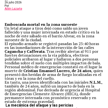
26 julio 2026
Por
Ailén Lazarte
Emboscada mortal en la zona suroeste
Un letal ataque a tiros dejó como saldo un joven
fallecido y una mujer internada en estado crítico en la
noche de este sábado en el barrio Alvear, en la zona
suroeste de la ciudad.
El episodio armado se registró pasadas las 23:40 horas
en las inmediaciones de la intersección de las calles
Cagancha y Cafferata
. Tras recibir alertas al 911 por
fuertes detonaciones en la vía pública, efectivos
policiales arribaron al lugar y hallaron a dos personas
tendidas sobre el suelo con múltiples impactos de bala.
Personal médico de emergencias constató en el lugar la
muerte de
Cristian Emanuel Lucero, de 24 años
, quien
presentó dos heridas de arma de fuego localizadas en el
tórax y en la zona del cuello.
En tanto, una joven identificada con las iniciales
N.L.M.
,
también de 24 años, sufrió un impacto de bala en la
región abdominal. Fue derivada de urgencia al Hospital
de Emergencias Clemente Álvarez (HECA), donde
permanece internada con pronóstico reservado y en
estado de extrema gravedad.
La mecánica del ataque y las pericias