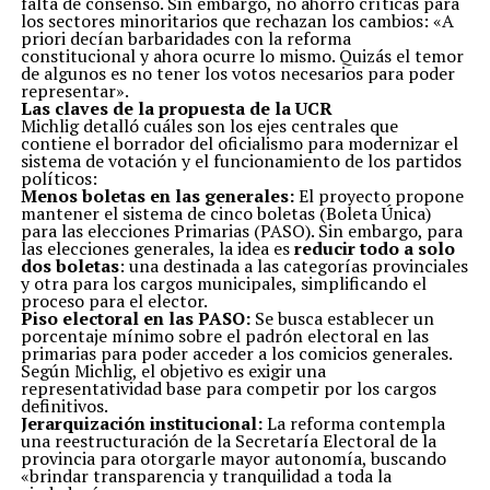
falta de consenso. Sin embargo, no ahorró críticas para
los sectores minoritarios que rechazan los cambios: «A
priori decían barbaridades con la reforma
constitucional y ahora ocurre lo mismo. Quizás el temor
de algunos es no tener los votos necesarios para poder
representar».
Las claves de la propuesta de la UCR
Michlig detalló cuáles son los ejes centrales que
contiene el borrador del oficialismo para modernizar el
sistema de votación y el funcionamiento de los partidos
políticos:
Menos boletas en las generales:
El proyecto propone
mantener el sistema de cinco boletas (Boleta Única)
para las elecciones Primarias (PASO). Sin embargo, para
las elecciones generales, la idea es
reducir todo a solo
dos boletas
: una destinada a las categorías provinciales
y otra para los cargos municipales, simplificando el
proceso para el elector.
Piso electoral en las PASO:
Se busca establecer un
porcentaje mínimo sobre el padrón electoral en las
primarias para poder acceder a los comicios generales.
Según Michlig, el objetivo es exigir una
representatividad base para competir por los cargos
definitivos.
Jerarquización institucional:
La reforma contempla
una reestructuración de la Secretaría Electoral de la
provincia para otorgarle mayor autonomía, buscando
«brindar transparencia y tranquilidad a toda la