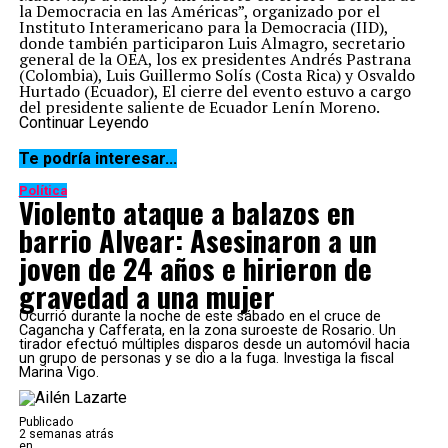
la Democracia en las Américas”, organizado por el
Instituto Interamericano para la Democracia (IID),
donde también participaron Luis Almagro, secretario
general de la OEA, los ex presidentes Andrés Pastrana
(Colombia), Luis Guillermo Solís (Costa Rica) y Osvaldo
Hurtado (Ecuador), El cierre del evento estuvo a cargo
del presidente saliente de Ecuador Lenín Moreno.
Continuar Leyendo
Temas relacionados:
Te podría interesar...
Siguente
Fotos poco conocidas de Miguel Lifschitz para recordarlo
Política
Violento ataque a balazos en
Anterior
barrio Alvear: Asesinaron a un
El gobierno provincial dispuso dos días de duelo por la muerte
de Miguel Lifschitz
joven de 24 años e hirieron de
gravedad a una mujer
Ocurrió durante la noche de este sábado en el cruce de
Cagancha y Cafferata, en la zona suroeste de Rosario. Un
tirador efectuó múltiples disparos desde un automóvil hacia
un grupo de personas y se dio a la fuga. Investiga la fiscal
Marina Vigo.
Publicado
2 semanas atrás
en