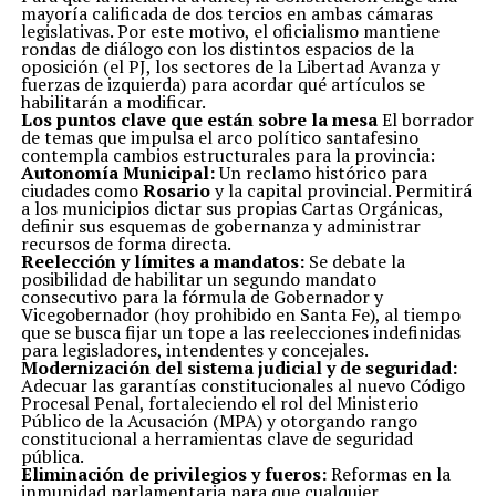
mayoría calificada de dos tercios en ambas cámaras
legislativas. Por este motivo, el oficialismo mantiene
rondas de diálogo con los distintos espacios de la
oposición (el PJ, los sectores de la Libertad Avanza y
fuerzas de izquierda) para acordar qué artículos se
habilitarán a modificar.
Los puntos clave que están sobre la mesa
El borrador
de temas que impulsa el arco político santafesino
contempla cambios estructurales para la provincia:
Autonomía Municipal:
Un reclamo histórico para
ciudades como
Rosario
y la capital provincial. Permitirá
a los municipios dictar sus propias Cartas Orgánicas,
definir sus esquemas de gobernanza y administrar
recursos de forma directa.
Reelección y límites a mandatos:
Se debate la
posibilidad de habilitar un segundo mandato
consecutivo para la fórmula de Gobernador y
Vicegobernador (hoy prohibido en Santa Fe), al tiempo
que se busca fijar un tope a las reelecciones indefinidas
para legisladores, intendentes y concejales.
Modernización del sistema judicial y de seguridad:
Adecuar las garantías constitucionales al nuevo Código
Procesal Penal, fortaleciendo el rol del Ministerio
Público de la Acusación (MPA) y otorgando rango
constitucional a herramientas clave de seguridad
pública.
Eliminación de privilegios y fueros:
Reformas en la
inmunidad parlamentaria para que cualquier