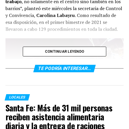
trabajo
, no solamente en el centro sino también en los
barrios”, planteó este miércoles la secretaria de Control
y Convivencia,
Carolina Labayru
. Como resultado de
esa disposición, en el primer bimestre de 2021 se
llevaron a cabo 129 procedimientos en toda la ciudad.
CONTINUAR LEYENDO
TE PODRÍA INTERESAR...
LOCALES
Santa Fe: Más de 31 mil personas
reciben asistencia alimentaria
En total, agentes municipales
remitieron al corralón
diaria y la entrega de raciones