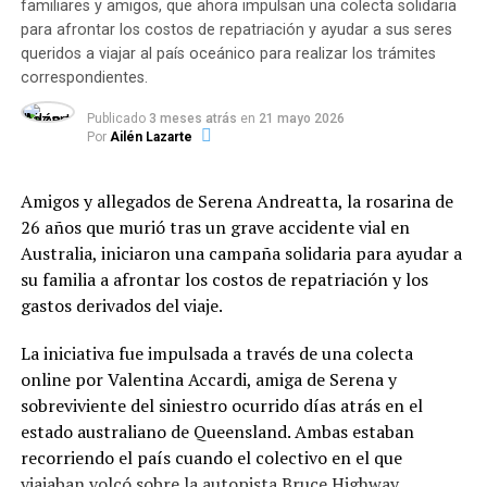
vecinos y zonas de vegetación nativa de la provincia.
iniciativas complementarias se destacan los
talleres de
familiares y amigos, que ahora impulsan una colecta solidaria
oficios (34,3%)
, las
actividades deportivas (22,8%)
,
para afrontar los costos de repatriación y ayudar a sus seres
Varias dotaciones de Bomberos tuvieron que desplegar
las
propuestas culturales (14,3%)
y otras acciones
queridos a viajar al país oceánico para realizar los trámites
un operativo contrarreloj para frenar el avance del
correspondientes.
comunitarias (28,6%).
fuego, el cual amenazaba con alcanzar algunas
Publicado
3 meses atrás
en
21 mayo 2026
estructuras edilicias y viviendas cercanas. Tras largas
Financiamiento, control e inversión
Por
Ailén Lazarte
horas de intenso combate contra las llamas, los
del Fondo Municipal
brigadistas lograron circunscribir el perímetro del
Amigos y allegados de Serena Andreatta, la rosarina de
siniestro, confirmando que las pérdidas materiales
La red se enmarca en la
Ordenanza N.º 12.937
26 años que murió tras un grave accidente vial en
afectaron principalmente a decenas de hectáreas de
(sancionada en 2024), la cual creó el
Fondo de
Australia, iniciaron una campaña solidaria para ayudar a
malezas y monte natural. Por su parte, el felino que
Asistencia Alimentaria
. Este programa se financia
su familia a afrontar los costos de repatriación y los
desencadenó el incidente logró huir del lugar apenas se
mediante una alícuota específica del Derecho de
gastos derivados del viaje.
iniciaron las primeras llamas, perdiéndose en la
Registro e Inspección (DREI) abonado por bancos y
espesura sin que pudiera registrarse su paradero actual.
entidades financieras.
La iniciativa fue impulsada a través de una colecta
online por Valentina Accardi, amiga de Serena y
Los fondos se destinan al abastecimiento de insumos,
sobreviviente del siniestro ocurrido días atrás en el
equipamiento de cocina y mejoras de infraestructura
estado australiano de Queensland. Ambas estaban
edilicia. Como contraparte, la norma contempla el
recorriendo el país cuando el colectivo en el que
Registro Municipal de Comedores y Merenderos
viajaban volcó sobre la autopista Bruce Highway.