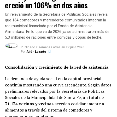
2.957 vehículos
por diferentes faltas a partir de la
creció un 106% en dos años
inspección de documentación y test de alcoholemia,
entre otras acciones. Dentro esa lista se incluyen 2.129
Un relevamiento de la Secretaría de Políticas Sociales revela
motos, es decir, casi el 72% de todas las actas labradas
que 164 comedores y merenderos comunitarios integran la
por infracciones.
red municipal financiada por el Fondo de Asistencia
Alimentaria. En lo que va de 2026 ya se administraron más de
Labayru dio a conocer el balance del inicio del año a la
5,3 millones de raciones entre comidas y copas de leche.
hora de anticipar que el área a su cargo apuesta
Publicado
2 semanas atrás
en
27 julio 2026
a
ampliar la cantidad de operativos en Rosario
a casi
Por
Ailén Lazarte
un año de la declaración de la pandemia de coronavirus
y el decreto de aislamiento social, preventivo y
Consolidación y crecimiento de la red de asistencia
obligatorio. En este sentido, argumentó: “Vamos a
seguir aumentando nuestro esfuerzo porque es lo que
La demanda de ayuda social en la capital provincial
hoy en día nos está pidiendo la ciudadanía”.
continúa mostrando una curva ascendente. Según datos
preliminares relevados por la Secretaría de Políticas
Sociales de la Municipalidad de Santa Fe, un total de
31.134 vecinos y vecinas
acceden cotidianamente a
TEMAS RELACIONADOS:
alimentos a través del sistema de comedores y
SIGUENTE
merenderos comunitarios.