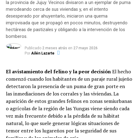
la provincia de Jujuy. Vecinos divisaron a un ejemplar de puma
En conjunto, las entidades administraron
5.340.528
merodeando cerca de sus viviendas y, en el intento
raciones alimentarias en lo que va del año
,
desesperado por ahuyentarlo, iniciaron una quema
garantizando el derecho básico a la alimentación de
improvisada que se propagó en pocos minutos, destruyendo
niños, niñas, adolescentes y adultos de sectores
hectáreas de pastizales y obligando a la intervención de los
vulnerables.
bomberos.
Dinámica del servicio: Modalidades
Publicado
2 meses atrás
en
27 mayo 2026
Por
Ailén Lazarte
y horarios de mayor demanda
El avistamiento del felino y la peor decisión
El hecho
El informe evidencia que la atención se adaptó a los
comenzó cuando los habitantes de un paraje rural jujeño
hábitos de pospandemia: el
83% de las instituciones
detectaron la presencia de un puma de gran porte en
entrega viandas para llevar
, el
13,2% sostiene la
las inmediaciones de los corrales y las viviendas. La
atención presencial
en salón y el
3,7% distribuye
aparición de estos grandes felinos en zonas semiurbanas
módulos alimentarios
.
o agrícolas de la región de las Yungas viene siendo cada
Respecto a la distribución horaria de las raciones, la
vez más frecuente debido a la pérdida de su hábitat
mayor demanda se concentra durante el contraturno
natural, lo que suele generar lógicas situaciones de
escolar y laboral:
temor entre los lugareños por la seguridad de sus