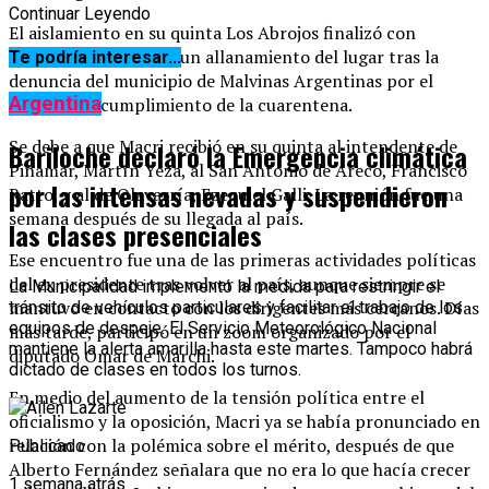
Continuar Leyendo
El aislamiento en su quinta Los Abrojos finalizó con
polémica, después de un allanamiento del lugar tras la
Te podría interesar...
denuncia del municipio de Malvinas Argentinas por el
Argentina
supuesto incumplimiento de la cuarentena.
Se debe a que Macri recibió en su quinta al intendente de
Bariloche declaró la Emergencia climática
Pinamar, Martín Yeza, al San Antonio de Areco, Francisco
por las intensas nevadas y suspendieron
Ratto, y al de Olavarría, Ezequiel Galli. La reunión fue una
semana después de su llegada al país.
las clases presenciales
Ese encuentro fue una de las primeras actividades políticas
del ex presidente tras volver al país, aunque siempre se
La Municipalidad implementó la medida para restringir el
mantuvo en contacto con los dirigentes más cercanos. Días
tránsito de vehículos particulares y facilitar el trabajo de los
equipos de despeje. El Servicio Meteorológico Nacional
más tarde, participó en un zoom organizado por el
mantiene la alerta amarilla hasta este martes. Tampoco habrá
diputado Omar de Marchi.
dictado de clases en todos los turnos.
En medio del aumento de la tensión política entre el
oficialismo y la oposición, Macri ya se había pronunciado en
relación con la polémica sobre el mérito, después de que
Publicado
Alberto Fernández señalara que no era lo que hacía crecer
1 semana atrás