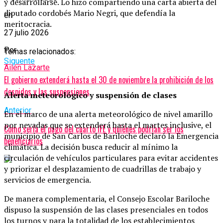
y desarrollarse. Lo hizo compartiendo una carta abierta del
diputado cordobés Mario Negri, que defendía la
en
meritocracia.
27 julio 2026
Por
Temas relacionados:
Siguente
Ailén Lazarte
El gobierno extenderá hasta el 30 de noviembre la prohibición de los
despidos y las suspensiones
Alerta meteorológico y suspensión de clases
Anterior
En el marco de una alerta meteorológico de nivel amarillo
por nevadas que se extenderá hasta el martes inclusive, el
Cómo sería el pago del cuarto IFE y quiénes podrían ser los
municipio de San Carlos de Bariloche declaró la Emergencia
beneficiarios
climática. La decisión busca reducir al mínimo la
circulación de vehículos particulares para evitar accidentes
y priorizar el desplazamiento de cuadrillas de trabajo y
servicios de emergencia.
De manera complementaria, el Consejo Escolar Bariloche
dispuso la suspensión de las clases presenciales en todos
los turnos y para la totalidad de los establecimientos