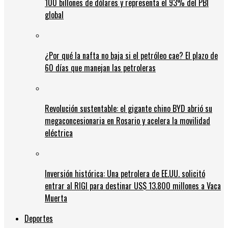
100 billones de dólares y representa el 93% del PBI
global
¿Por qué la nafta no baja si el petróleo cae? El plazo de
60 días que manejan las petroleras
Revolución sustentable: el gigante chino BYD abrió su
megaconcesionaria en Rosario y acelera la movilidad
eléctrica
Inversión histórica: Una petrolera de EE.UU. solicitó
entrar al RIGI para destinar US$ 13.800 millones a Vaca
Muerta
Deportes