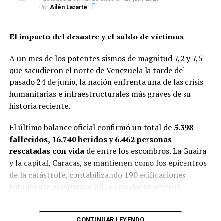
Por
Ailén Lazarte
Sin embargo, el clima continúa siendo altamente volátil.
La participación indirecta de Israel, el historial de
enfrentamientos regionales y la fragmentación política
El impacto del desastre y el saldo de víctimas
del área convierten cualquier negociación en un proceso
A un mes de los potentes sismos de magnitud 7,2 y 7,5
complejo y de resultado incierto.
que sacudieron el norte de Venezuela la tarde del
La crisis actual representa uno de los momentos de
pasado 24 de junio, la nación enfrenta una de las crisis
mayor fragilidad geopolítica del año y mantiene bajo
humanitarias e infraestructurales más graves de su
seguimiento permanente a organismos internacionales,
historia reciente.
mercados financieros y gobiernos de todo el mundo.
El último balance oficial confirmó un total de
5.398
Además del impacto militar y diplomático, la tensión en
fallecidos, 16.740 heridos y 6.462 personas
Medio Oriente vuelve a exponer la vulnerabilidad del
rescatadas con vida
de entre los escombros. La Guaira
sistema energético global frente a conflictos regionales
y la capital, Caracas, se mantienen como los epicentros
en zonas estratégicas.
de la catástrofe, contabilizando 190 edificaciones
totalmente colapsadas y 856 con daños severos.
Mientras continúan los contactos diplomáticos, el
mundo observa con atención una situación cuyo
“A un mes de los
desenlace podría redefinir el equilibrio político,
CONTINUAR LEYENDO