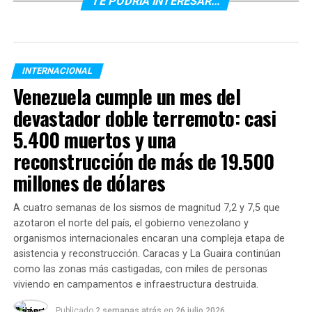
TE PODRÍA INTERESAR...
Teherán respondieron con fuertes advertencias y
acusaciones sobre presuntas provocaciones
occidentales.
El conflicto no sólo incrementó la tensión diplomática,
INTERNACIONAL
sino que también reactivó temores sobre posibles
Venezuela cumple un mes del
interrupciones en rutas energéticas internacionales.
devastador doble terremoto: casi
Analistas advierten que cualquier alteración prolongada
5.400 muertos y una
en el estrecho de Ormuz podría impactar de manera
directa sobre el precio internacional del crudo, costos
reconstrucción de más de 19.500
logísticos globales e inflación en distintas economías.
millones de dólares
(
reuters.com
)
A cuatro semanas de los sismos de magnitud 7,2 y 7,5 que
En paralelo, distintos actores internacionales impulsan
azotaron el norte del país, el gobierno venezolano y
gestiones diplomáticas para desactivar el conflicto.
organismos internacionales encaran una compleja etapa de
Fuentes vinculadas a negociaciones multilaterales
asistencia y reconstrucción. Caracas y La Guaira continúan
indicaron que existen conversaciones abiertas para
como las zonas más castigadas, con miles de personas
intentar establecer una tregua limitada y reducir el
viviendo en campamentos e infraestructura destruida.
riesgo de enfrentamientos directos de mayor escala.
Publicado
2 semanas atrás
en
26 julio 2026