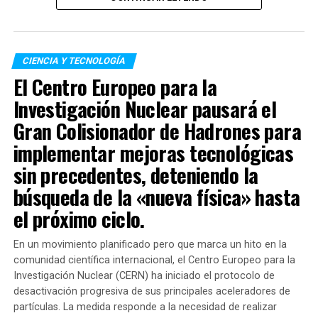
terremotos que afectaron
económico y militar en una de las regiones más sensibles
al país, honramos la
del planeta.
memoria de las víctimas.
CIENCIA Y TECNOLOGÍA
Nuestro eterno
El Centro Europeo para la
agradecimiento a
Investigación Nuclear pausará el
TEMAS RELACIONADOS:
Gran Colisionador de Hadrones para
rescatistas nacionales,
SIGUENTE
Archivos Epstein: quién es el empresario argentino
implementar mejoras tecnológicas
internacionales y
mencionado en documentos del caso que sacude a
Estados Unidos
sin precedentes, deteniendo la
voluntarios por su valiosa
búsqueda de la «nueva física» hasta
ANTERIOR
entrega y dedicación al
Estados Unidos asegura que el nuevo líder supremo de
el próximo ciclo.
Irán está herido y “probablemente desfigurado”
salvar vidas. Venezuela
renacerá con el trabajo de
En un movimiento planificado pero que marca un hito en la
comunidad científica internacional, el Centro Europeo para la
todos”, manifestó a través
Investigación Nuclear (CERN) ha iniciado el protocolo de
de sus redes sociales el
desactivación progresiva de sus principales aceleradores de
partículas. La medida responde a la necesidad de realizar