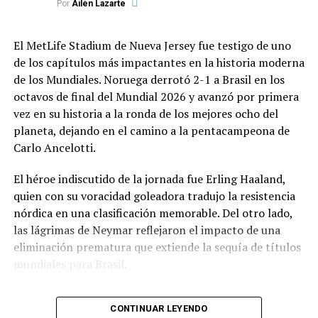
Por
Ailén Lazarte
Extracción de haces:
Se vacían de manera
Fondo Monetario Internacional (FMI):
segura los haces de partículas que viajan casi a la
El MetLife Stadium de Nueva Jersey fue testigo de uno
Liberación de 346 millones de dólares en fondos
velocidad de la luz.
de los capítulos más impactantes en la historia moderna
multilaterales.
de los Mundiales.
Noruega derrotó 2-1 a Brasil en los
octavos de final del Mundial 2026 y avanzó por primera
Aumento controlado de temperatura:
Los
Naciones Unidas (ONU):
Fondo de respuesta
vez en su historia a la ronda de los mejores ocho del
imanes del colisionador operan en un estado de
rápida de 15 millones de dólares.
planeta, dejando en el camino a la pentacampeona de
superconducción gracias al helio líquido que los
Carlo Ancelotti.
mantiene a
−
271
,
3
∘
C
(más frío que el espacio
UNICEF:
Solicitud de 65,7 millones de dólares
profundo). Elevar esta temperatura hasta niveles
adicionales para asistir a 470.000 personas (entre
El héroe indiscutido de la jornada fue Erling Haaland,
ambientales para permitir el acceso humano es
ellas 169.000 niños). Hasta el momento, ha
quien con su voracidad goleadora tradujo la resistencia
un desafío de ingeniería criogénica.
distribuido más de 82 toneladas métricas de
nórdica en una clasificación memorable.
Del otro lado,
suministros médicos, potabilizadores de agua y
las lágrimas de Neymar reflejaron el impacto de una
Protocolo de seguridad:
Se aíslan los sectores
kits infantiles.
eliminación prematura que extiende la sequía de títulos
de alto vacío y se verifican los sistemas de
mundiales para Brasil.
radiación antes de que el personal técnico pueda
Cruz Roja y El Vaticano:
Aportes de 2 millones
descender a los túneles.
Un primer tiempo de resistencia y un
de francos suizos y 100.000 euros,
CONTINUAR LEYENDO
respectivamente.