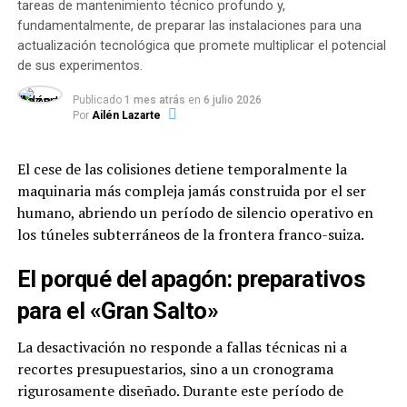
presidente de la Asamblea
tareas de mantenimiento técnico profundo y,
Nacional, Jorge Rodríguez.
fundamentalmente, de preparar las instalaciones para una
actualización tecnológica que promete multiplicar el potencial
de sus experimentos.
Actualmente,
23.335 personas permanecen
Publicado
1 mes atrás
en
6 julio 2026
albergadas en 107 campamentos transitorios
,
Por
Ailén Lazarte
mientras que más de 128.000 familias han recibido
asistencia directa. Sin embargo, la ONG
Médicos Sin
El cese de las colisiones detiene temporalmente la
Fronteras (MSF)
advirtió que unas 6.000 personas
maquinaria más compleja jamás construida por el ser
continúan durmiendo a la intemperie en la vía pública
humano, abriendo un período de silencio operativo en
(aproximadamente 3.000 frente a edificios inestables en
los túneles subterráneos de la frontera franco-suiza.
Maiquetía y otra cifra similar sobre la Avenida Bolívar de
Caracas) en condiciones precarias y sin acceso
El porqué del apagón: preparativos
garantizado a servicios básicos o agua potable.
para el «Gran Salto»
Evaluaciones económicas y
La desactivación no responde a fallas técnicas ni a
asistencia internacional
recortes presupuestarios, sino a un cronograma
rigurosamente diseñado. Durante este período de
Un informe preliminar presentado por el
Banco