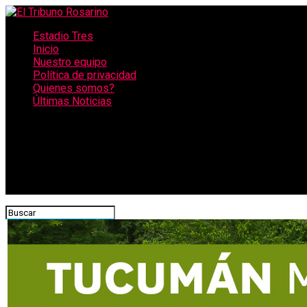
Estadio Tres
Inicio
Nuestro equipo
Política de privacidad
Quienes somos?
Últimas Noticias
CONECTATE CON NOSOTROS