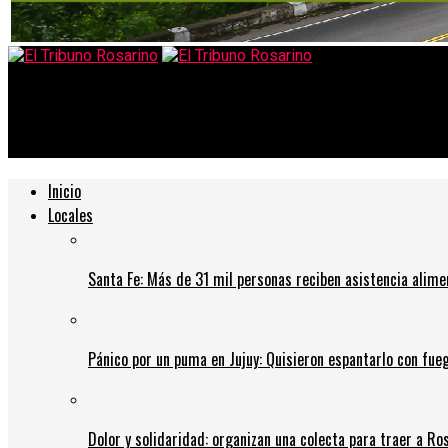
El Tribuno Rosarino
“Nadie está de acuerdo en sacar violadores o asesinos seriales”,
Inicio
Locales
Santa Fe: Más de 31 mil personas reciben asistencia alime
Pánico por un puma en Jujuy: Quisieron espantarlo con fue
Dolor y solidaridad: organizan una colecta para traer a Ros