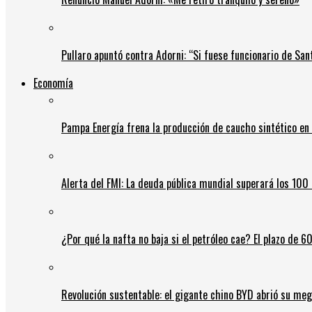
Pullaro apuntó contra Adorni: “Si fuese funcionario de Sant
Economía
Pampa Energía frena la producción de caucho sintético en 
Alerta del FMI: La deuda pública mundial superará los 100 
¿Por qué la nafta no baja si el petróleo cae? El plazo de 
Revolución sustentable: el gigante chino BYD abrió su meg