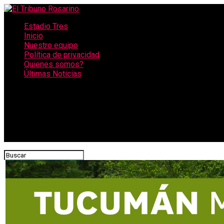
Estadio Tres
Inicio
Nuestro equipo
Política de privacidad
Quienes somos?
Últimas Noticias
CONECTATE CON NOSOTROS