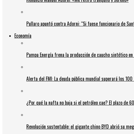
Pullaro apuntó contra Adorni: “Si fuese funcionario de Sant
Economía
Pampa Energía frena la producción de caucho sintético en 
Alerta del FMI: La deuda pública mundial superará los 100 
¿Por qué la nafta no baja si el petróleo cae? El plazo de 
Revolución sustentable: el gigante chino BYD abrió su meg