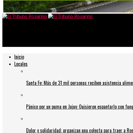
El Tribuno Rosarino
Navegación y tomas de agua, en peligro. La bajante de los ríos n
Inicio
Locales
Santa Fe: Más de 31 mil personas reciben asistencia alime
Pánico por un puma en Jujuy: Quisieron espantarlo con fue
Dolor y solidaridad: organizan una colecta para traer a Ros