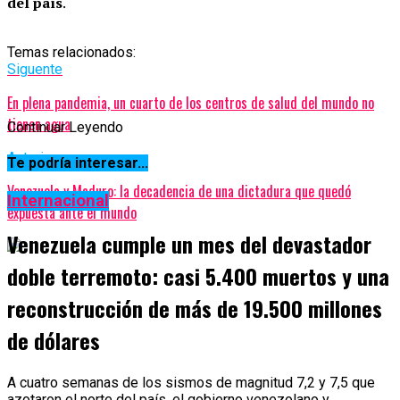
del país
.
Temas relacionados:
Siguente
En plena pandemia, un cuarto de los centros de salud del mundo no
tienen agua
Continuar Leyendo
Anterior
Te podría interesar...
Venezuela y Maduro: la decadencia de una dictadura que quedó
Internacional
expuesta ante el mundo
Venezuela cumple un mes del devastador
doble terremoto: casi 5.400 muertos y una
reconstrucción de más de 19.500 millones
de dólares
A cuatro semanas de los sismos de magnitud 7,2 y 7,5 que
azotaron el norte del país, el gobierno venezolano y