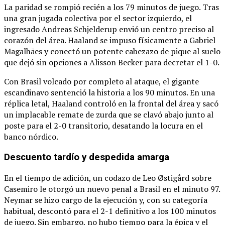
La paridad se rompió recién a los 79 minutos de juego.
Tras
una gran jugada colectiva por el sector izquierdo, el
ingresado Andreas Schjelderup envió un centro preciso al
corazón del área.
Haaland se impuso físicamente a Gabriel
Magalhães y conectó un potente cabezazo de pique al suelo
que dejó sin opciones a Alisson Becker para decretar el 1-0.
Con Brasil volcado por completo al ataque, el gigante
escandinavo sentenció la historia a los 90 minutos.
En una
réplica letal, Haaland controló en la frontal del área y sacó
un implacable remate de zurda que se clavó abajo junto al
poste para el 2-0 transitorio, desatando la locura en el
banco nórdico.
Descuento tardío y despedida amarga
En el tiempo de adición, un codazo de Leo Østigård sobre
Casemiro le otorgó un nuevo penal a Brasil en el minuto 97.
Neymar se hizo cargo de la ejecución y, con su categoría
habitual, descontó para el 2-1 definitivo a los 100 minutos
de juego.
Sin embargo, no hubo tiempo para la épica y el