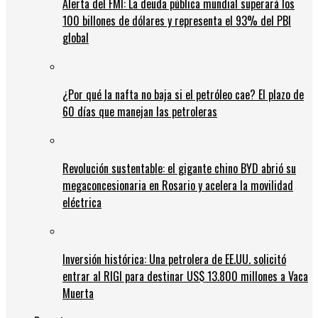
Alerta del FMI: La deuda pública mundial superará los
100 billones de dólares y representa el 93% del PBI
global
¿Por qué la nafta no baja si el petróleo cae? El plazo de
60 días que manejan las petroleras
Revolución sustentable: el gigante chino BYD abrió su
megaconcesionaria en Rosario y acelera la movilidad
eléctrica
Inversión histórica: Una petrolera de EE.UU. solicitó
entrar al RIGI para destinar US$ 13.800 millones a Vaca
Muerta