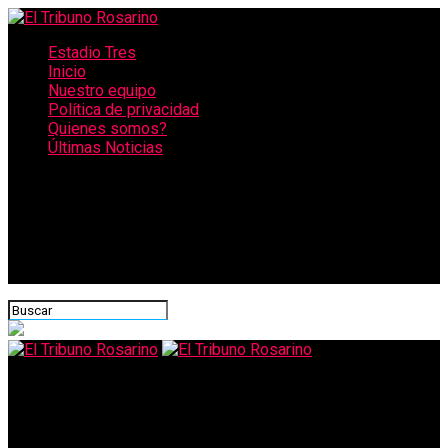
Estadio Tres
Inicio
Nuestro equipo
Política de privacidad
Quienes somos?
Últimas Noticias
CONECTATE CON NOSOTROS
El Tribuno Rosarino
Otro arresto civil: ladrón recibió una paliza de vecinos y está