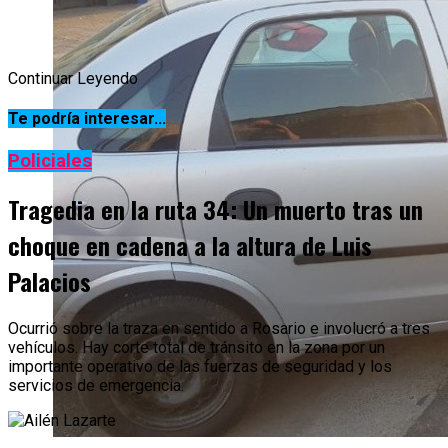
Continuar Leyendo
Te podría interesar...
Policiales
Tragedia en la ruta 34: Un muerto tras un
choque en cadena a la altura de Luis
Palacios
Ocurrió sobre la traza en sentido a Rosario e involucró a tres
vehículos. Hay corte total de tránsito en la zona por un
importante operativo de las fuerzas de seguridad y los
servicios de emergencia.