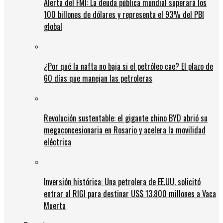
Alerta del FMI: La deuda pública mundial superará los
100 billones de dólares y representa el 93% del PBI
global
¿Por qué la nafta no baja si el petróleo cae? El plazo de
60 días que manejan las petroleras
Revolución sustentable: el gigante chino BYD abrió su
megaconcesionaria en Rosario y acelera la movilidad
eléctrica
Inversión histórica: Una petrolera de EE.UU. solicitó
entrar al RIGI para destinar US$ 13.800 millones a Vaca
Muerta