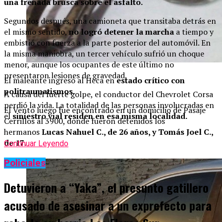
una frenada brusca sobre el asfalto.
Segundos después, una camioneta que transitaba detrás en
el mismo sentido,
no logró detener la marcha
a tiempo y
embistió con fuerza a la parte posterior del automóvil. En
la misma maniobra, un tercer vehículo sufrió un choque
menor, aunque los ocupantes de este último no
presentaron lesiones de gravedad.
El maleante ingresó al Heca en
estado crítico con
politraumatismos
.
A causa del fuerte golpe, el conductor del Chevrolet Corsa
perdió la vida. La totalidad de las personas involucradas en
El Vento luego fue encontrado en un domicilio de Pasaje
el
siniestro vial residen en esa misma localidad.
Cerrillos al 3900, donde fueron detenidos los
hermanos
Lucas Nahuel C., de 26 años, y Tomás Joel C.,
de 17
.
Continuar Leyendo
Policiales
Detuvieron a “Yaka”, el presunto gatillero
acusado de asesinar a un exprefecto para