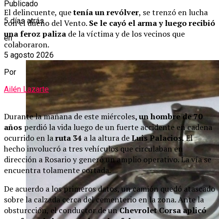
Publicado
El delincuente, que
tenía un revólver
, se trenzó en lucha
5 días atrás
con el dueño del Vento.
Se le cayó el arma y luego recibió
una feroz paliza
de la víctima y de los vecinos que
en
colaboraron.
5 agosto 2026
Por
Ailén Lazarte
Durante la mañana de este miércoles
, un hombre de 70
años
perdió la vida luego de un fuerte accidente en cadena
ocurrido en la
ruta 34
a la altura de
Luis Palacios.
El
hecho involucró a tres vehículos que circulaban en
dirección a Rosario y generó un amplio operativo. La vía se
encuentra tolamente cortada.
De acuerdo a los primeros datos, un camión quedó atascado
sobre la calzada cerca del cementerio en la zona. Ante la
obsturcción, el conductor de un
Chevrolet Corsa aplicó