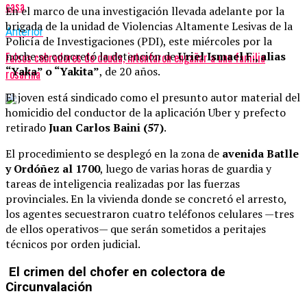
casa
En el marco de una investigación llevada adelante por la
brigada de la unidad de Violencias Altamente Lesivas de la
Anterior
Policía de Investigaciones (PDI), este miércoles por la
noche se concretó la detención de
Uriel Ismael F., alias
Falsos cobradores de deuda, intentaron engañar a una familia
“Yaka” o “Yakita”
, de 20 años.
rosarina
El joven está sindicado como el presunto autor material del
homicidio del conductor de la aplicación Uber y prefecto
retirado
Juan Carlos Baini (57)
.
El procedimiento se desplegó en la zona de
avenida Batlle
y Ordóñez al 1700
, luego de varias horas de guardia y
tareas de inteligencia realizadas por las fuerzas
provinciales. En la vivienda donde se concretó el arresto,
los agentes secuestraron cuatro teléfonos celulares —tres
de ellos operativos— que serán sometidos a peritajes
técnicos por orden judicial.
El crimen del chofer en colectora de
Circunvalación