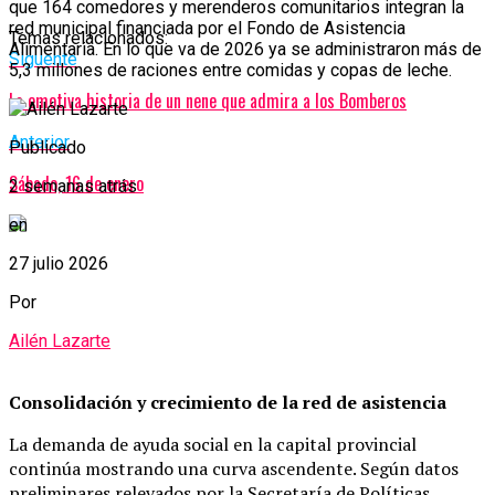
que 164 comedores y merenderos comunitarios integran la
red municipal financiada por el Fondo de Asistencia
Temas relacionados:
Alimentaria. En lo que va de 2026 ya se administraron más de
Siguente
5,3 millones de raciones entre comidas y copas de leche.
La emotiva historia de un nene que admira a los Bomberos
Anterior
Publicado
Sábado, 16 de enero
2 semanas atrás
en
27 julio 2026
Por
Ailén Lazarte
Consolidación y crecimiento de la red de asistencia
La demanda de ayuda social en la capital provincial
continúa mostrando una curva ascendente. Según datos
preliminares relevados por la Secretaría de Políticas