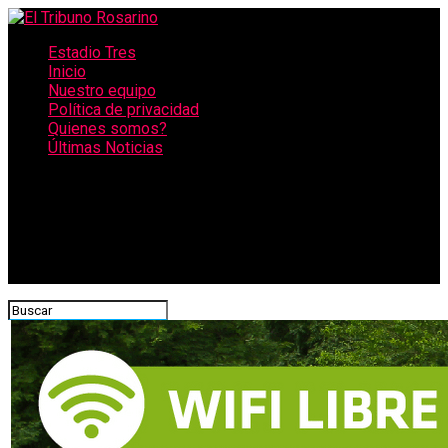
Estadio Tres
Inicio
Nuestro equipo
Política de privacidad
Quienes somos?
Últimas Noticias
CONECTATE CON NOSOTROS