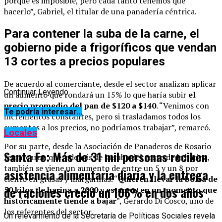
porque es imposible, pero cada tanto tenemos que
hacerlo”, Gabriel, el titular de una panadería céntrica.
Para contener la suba de la carne, el
gobierno pide a frigoríficos que vendan
13 cortes a precios populares
De acuerdo al comerciante, desde el sector analizan aplicar
Continuar Leyendo
un aumento que rondará un 15% lo que haría subir
el
precio promedio del pan de $120 a $140
. “Venimos con
Te podría interesar...
incrementos constantes, pero si trasladamos todos los
aumentos a los precios, no podríamos trabajar”, remarcó.
Locales
Por su parte, desde la Asociación de Panaderos de Rosario
Santa Fe: Más de 31 mil personas reciben
remarcaron que, además de la suba del costo de la harina,
también se viene un aumento de entre un 5 y un 8 por
asistencia alimentaria diaria y la entrega
ciento en grasas y margarinas. “
Quieren llevar la bolsa de
de raciones creció un 106% en dos años
50 kilos de harina a 2000 y estamos en un momento que
históricamente tiende a bajar
”, Gerardo Di Cosco, uno de
los referentes del sector.
Un relevamiento de la Secretaría de Políticas Sociales revela