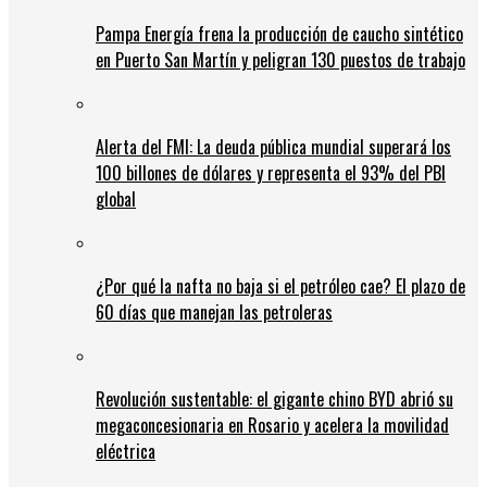
Pampa Energía frena la producción de caucho sintético
en Puerto San Martín y peligran 130 puestos de trabajo
Alerta del FMI: La deuda pública mundial superará los
100 billones de dólares y representa el 93% del PBI
global
¿Por qué la nafta no baja si el petróleo cae? El plazo de
60 días que manejan las petroleras
Revolución sustentable: el gigante chino BYD abrió su
megaconcesionaria en Rosario y acelera la movilidad
eléctrica