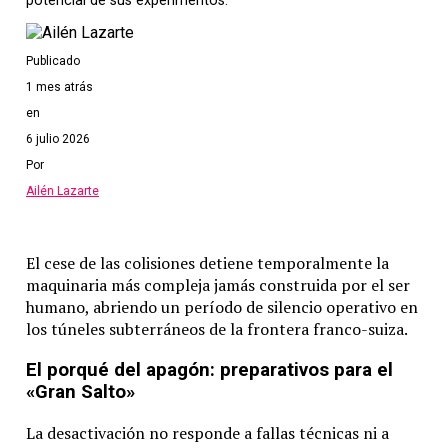
potencial de sus experimentos.
Por parte de los títulos exclusivos de
PC
y
Xbox
, están e
entregas van a recibir el parche que las haga compatible 
franquicia
Gears of War
, también estará dentro de este c
Publicado
1 mes atrás
en
6 julio 2026
Por
Ailén Lazarte
El cese de las colisiones detiene temporalmente la
maquinaria más compleja jamás construida por el ser
humano, abriendo un período de silencio operativo en
los túneles subterráneos de la frontera franco-suiza.
El porqué del apagón: preparativos para el
«Gran Salto»
La desactivación no responde a fallas técnicas ni a