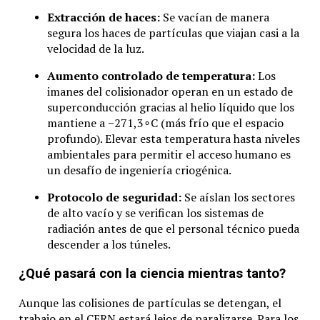
En cuanto a estrenos, el nuevo juego de Tetris,
Tetris Eff
Extracción de haces:
Se vacían de manera
carreras de rally
DIRT 5
y con
The Falconeer
, el videoj
segura los haces de partículas que viajan casi a la
Bungie Studios
también tiene planes para la nueva gener
velocidad de la luz.
programada para lanzarse el próximo 10 de noviembre; en
Aumento controlado de temperatura:
Los
Otros títulos que asimismo estarán optimizados para pode
imanes del colisionador operan en un estado de
Why
,
Grounded
,
Sea of Thieves
,
Marvel’s Avengers
,
Fo
superconducción gracias al helio líquido que los
mantiene a
−
271
,
3
∘
C
(más frío que el espacio
profundo). Elevar esta temperatura hasta niveles
ambientales para permitir el acceso humano es
un desafío de ingeniería criogénica.
Protocolo de seguridad:
Se aíslan los sectores
de alto vacío y se verifican los sistemas de
radiación antes de que el personal técnico pueda
descender a los túneles.
¿Qué pasará con la ciencia mientras tanto?
Aunque las colisiones de partículas se detengan, el
trabajo en el CERN estará lejos de paralizarse. Para los