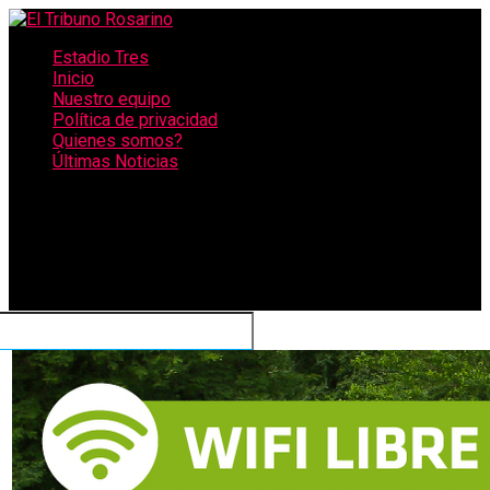
Estadio Tres
Inicio
Nuestro equipo
Política de privacidad
Quienes somos?
Últimas Noticias
CONECTATE CON NOSOTROS