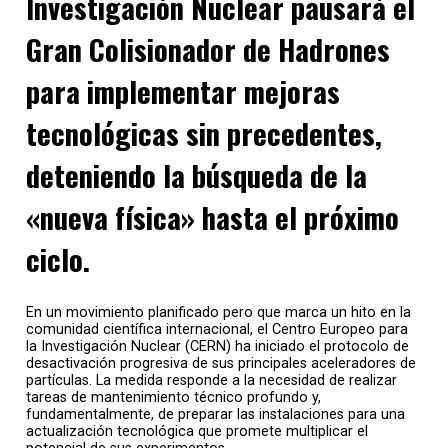
Investigación Nuclear pausará el
Gran Colisionador de Hadrones
para implementar mejoras
tecnológicas sin precedentes,
deteniendo la búsqueda de la
«nueva física» hasta el próximo
ciclo.
En un movimiento planificado pero que marca un hito en la
comunidad científica internacional, el Centro Europeo para
Por parte de
Ubisoft
, los dos títulos que estarán disponi
la Investigación Nuclear (CERN) ha iniciado el protocolo de
desactivación progresiva de sus principales aceleradores de
generación de consolas; quienes los compren para
Xbox 
partículas. La medida responde a la necesidad de realizar
tareas de mantenimiento técnico profundo y,
Yakuza: Like a Dragon
será otro de los títulos disponibl
fundamentalmente, de preparar las instalaciones para una
4
,
lo cual representa una gran movida de
Microsoft
, ya q
actualización tecnológica que promete multiplicar el