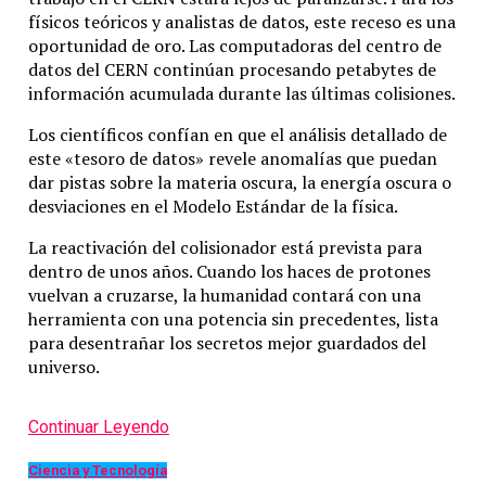
físicos teóricos y analistas de datos, este receso es una
oportunidad de oro. Las computadoras del centro de
datos del CERN continúan procesando petabytes de
información acumulada durante las últimas colisiones.
Los científicos confían en que el análisis detallado de
este «tesoro de datos» revele anomalías que puedan
dar pistas sobre la materia oscura, la energía oscura o
desviaciones en el Modelo Estándar de la física.
La reactivación del colisionador está prevista para
dentro de unos años. Cuando los haces de protones
vuelvan a cruzarse, la humanidad contará con una
herramienta con una potencia sin precedentes, lista
para desentrañar los secretos mejor guardados del
universo.
De momento, estos son algunos de los títulos que acompa
Continuar Leyendo
anunciando lanzamientos de cara al futuro.
De hecho, con 
que interesantes para que muchos usuarios duden menos a l
Ciencia y Tecnología
Digital Edition
para así tomar dimensiones de las prestac