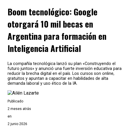
Boom tecnológico: Google
Temas relacionados:
otorgará 10 mil becas en
Siguente
Argentina para formación en
WhatsApp: cómo conocer la ubicación de un contacto en caso
Inteligencia Artificial
Anterior
Celulares: ¿cuál es el precio promedio de un celular en Argenti
La compañía tecnológica lanzó su plan «Construyendo el
futuro juntos» y anunció una fuerte inversión educativa para
reducir la brecha digital en el país. Los cursos son online,
gratuitos y apuntan a capacitar en habilidades de alta
demanda laboral y uso ético de la IA.
Publicado
2 meses atrás
en
2 junio 2026