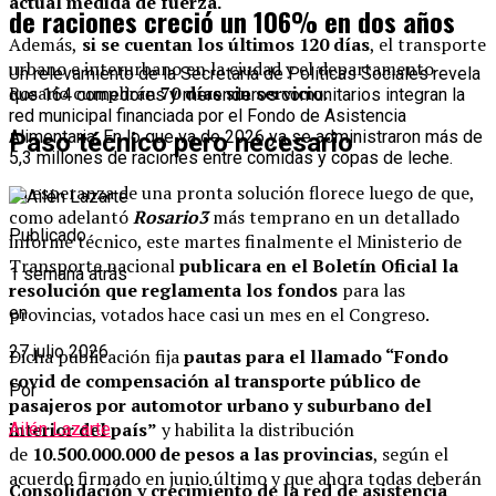
actual medida de fuerza.
de raciones creció un 106% en dos años
Además,
si se cuentan los últimos 120 días
, el transporte
urbano e interurbano en la ciudad y el departamento
Un relevamiento de la Secretaría de Políticas Sociales revela
Rosario cumplirán
70 días sin servicio.
que 164 comedores y merenderos comunitarios integran la
red municipal financiada por el Fondo de Asistencia
Alimentaria. En lo que va de 2026 ya se administraron más de
Paso técnico pero necesario
5,3 millones de raciones entre comidas y copas de leche.
La esperanza de una pronta solución florece luego de que,
como adelantó
Rosario3
más temprano en un detallado
Publicado
informe técnico, este martes finalmente el Ministerio de
Transporte nacional
publicara en el Boletín Oficial la
1 semana atrás
resolución que reglamenta los fondos
para las
provincias, votados hace casi un mes en el Congreso.
en
27 julio 2026
Dicha publicación fija
pautas para el llamado “Fondo
covid de compensación al transporte público de
Por
pasajeros por automotor urbano y suburbano del
interior del país”
y habilita la distribución
Ailén Lazarte
de
10.500.000.000 de pesos a las provincias
, según el
acuerdo firmado en junio último y que ahora todas deberán
Consolidación y crecimiento de la red de asistencia