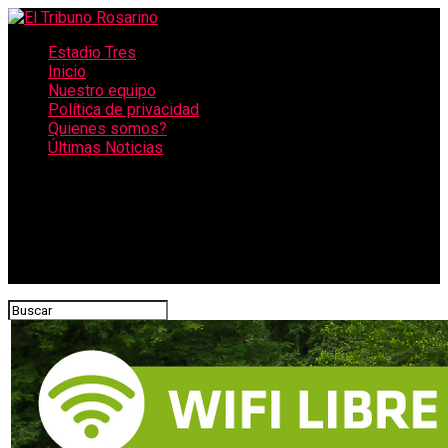
Estadio Tres
Inicio
Nuestro equipo
Política de privacidad
Quienes somos?
Últimas Noticias
CONECTATE CON NOSOTROS