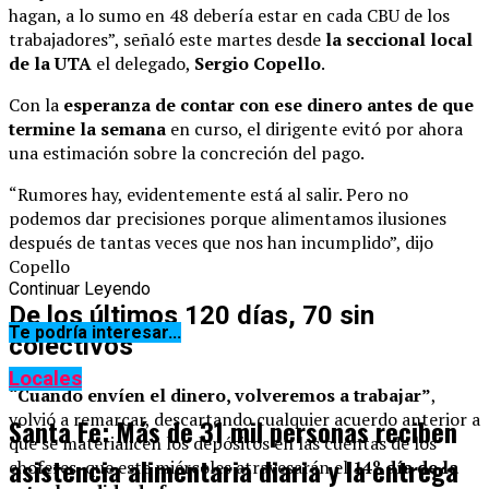
hagan, a lo sumo en 48 debería estar en cada CBU de los
trabajadores”, señaló este martes desde
la seccional local
de la UTA
el delegado,
Sergio Copello
.
Con la
esperanza de contar con ese dinero antes de que
termine la semana
en curso, el dirigente evitó por ahora
una estimación sobre la concreción del pago.
“Rumores hay, evidentemente está al salir. Pero no
podemos dar precisiones porque alimentamos ilusiones
después de tantas veces que nos han incumplido”, dijo
Copello
Continuar Leyendo
De los últimos 120 días, 70
sin
Te podría interesar...
colectivos
Locales
“Cuando envíen el dinero, volveremos a trabajar”
,
volvió a remarcar, descartando cualquier acuerdo anterior a
Santa Fe: Más de 31 mil personas reciben
que se materialicen los depósitos en las cuentas de los
asistencia alimentaria diaria y la entrega
choferes, que este miércoles atravesarán el
14º día de la