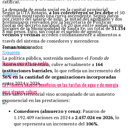
ratificar.
La demanda de ayuda social en la capital provincial
Según la UTA Rosario,
a los colectiveros se les debe
el 50
continúa mostrando una curva ascendente. Según datos
por ciento del salario de julio, la mitad del aguinaldo y dos
preliminares relevados por la Secretaría de Políticas
cuotas del decreto nacional 14/20 que entre ambas suman
Sociales de la Municipalidad de Santa Fe, un total de
31.134
8 mil pesos. Esto, sin contar el sueldo de agosto.
vecinos y vecinas
acceden cotidianamente a alimentos a
través del sistema de comedores y merenderos
comunitarios.
Temas relacionados:
Siguente
La política pública, sostenida mediante el
Fondo de
Rosario envuelta en niebla
Asistencia Alimentaria
, cubre actualmente a
164
instituciones barriales
, lo que refleja un incremento del
Anterior
36% en la cantidad de organizaciones incorporadas
entre 2024 y 2026.
La Provincia anunció beneficios en las tarifas de agua y de energía
para algunos rubros
Este salto territorial vino acompañado de un aumento
exponencial en las prestaciones:
Comedores (almuerzo y cena):
Pasaron de
1.192.409 raciones en 2024 a
2.457.024 en 2026
, lo
que representa un incremento del
106%
.