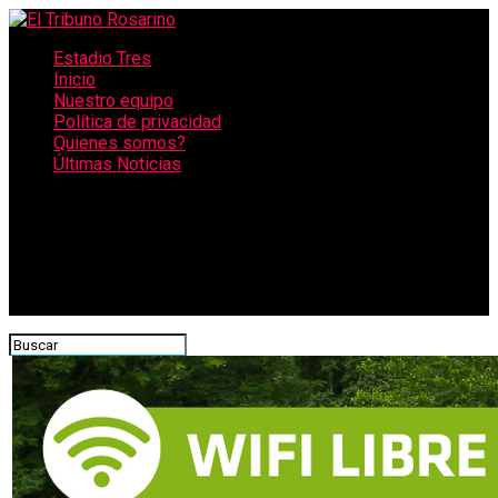
Estadio Tres
Inicio
Nuestro equipo
Política de privacidad
Quienes somos?
Últimas Noticias
CONECTATE CON NOSOTROS