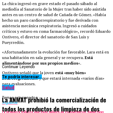
La chica ingresó en grave estado el pasado sábado al
mediodía al Sanatorio de la Mujer tras haber sido asistida
antes en un centro de salud de Cañada de Gómez. «Había
hecho un paro cardiorrespiratorio y fue derivada con
asistencia mecánica respiratoria. Ingresó a cuidados
críticos y estuvo en coma farmacológico», recordó Eduardo
Ontivero, el director del sanatorio de San Luis y
Pueyrredón.
«Afortunadamente la evolución fue favorable. Lara está en
una habitación en sala general y se recupera.
Está
alimentándose por sus propios medios
«.
Continuar Leyendo
Ontivero señaló que la joven
está «muy bien»
Te podría interesar...
neurológicamente
y que estará internada «varios días»
para evaluaciones.
Salud
La ANMAT prohibió la comercialización de
Temas relacionados:
Siguente
todos los productos de limpieza de dos
La provincia habilitó que haya público en competencias deportivas