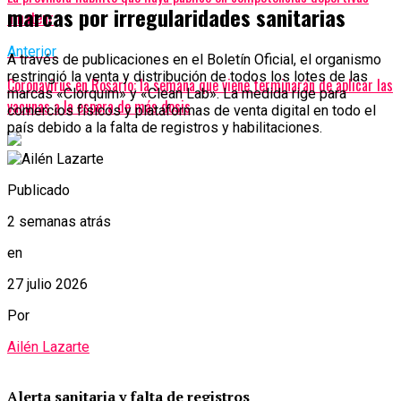
marcas por irregularidades sanitarias
amateur
Anterior
A través de publicaciones en el Boletín Oficial, el organismo
restringió la venta y distribución de todos los lotes de las
Coronavirus en Rosario: la semana que viene terminarán de aplicar las
marcas «Clorquim» y «Clean Lab». La medida rige para
vacunas a la espera de más dosis
comercios físicos y plataformas de venta digital en todo el
país debido a la falta de registros y habilitaciones.
Publicado
2 semanas atrás
en
27 julio 2026
Por
Ailén Lazarte
Alerta sanitaria y falta de registros