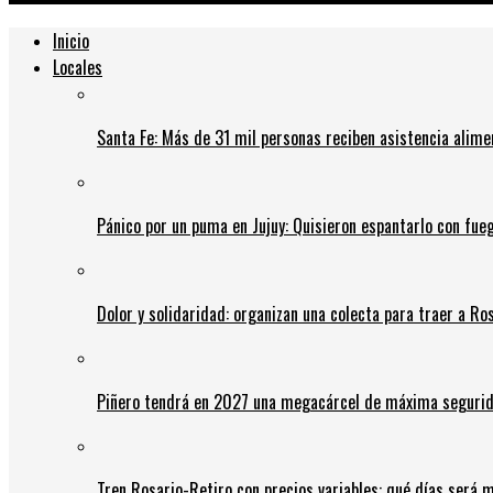
Inicio
Locales
Santa Fe: Más de 31 mil personas reciben asistencia alime
Pánico por un puma en Jujuy: Quisieron espantarlo con fue
Dolor y solidaridad: organizan una colecta para traer a Ros
Piñero tendrá en 2027 una megacárcel de máxima seguridad
Tren Rosario-Retiro con precios variables: qué días será m