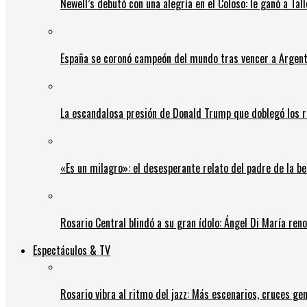
Newell’s debutó con una alegría en el Coloso: le ganó a Tal
España se coronó campeón del mundo tras vencer a Argent
La escandalosa presión de Donald Trump que doblegó los r
«Es un milagro»: el desesperante relato del padre de la b
Rosario Central blindó a su gran ídolo: Ángel Di María ren
Espectáculos & TV
Rosario vibra al ritmo del jazz: Más escenarios, cruces gen