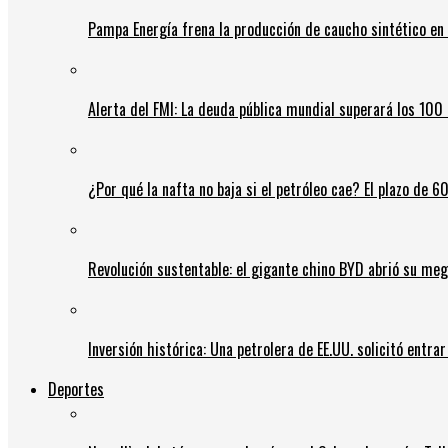
Pampa Energía frena la producción de caucho sintético en 
Alerta del FMI: La deuda pública mundial superará los 100 
¿Por qué la nafta no baja si el petróleo cae? El plazo de 
Revolución sustentable: el gigante chino BYD abrió su meg
Inversión histórica: Una petrolera de EE.UU. solicitó entr
Deportes