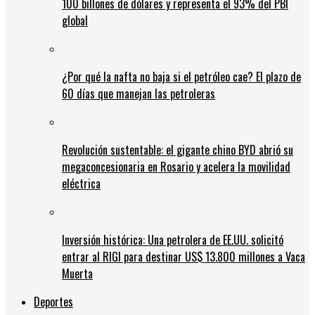
100 billones de dólares y representa el 93% del PBI
global
¿Por qué la nafta no baja si el petróleo cae? El plazo de
60 días que manejan las petroleras
Revolución sustentable: el gigante chino BYD abrió su
megaconcesionaria en Rosario y acelera la movilidad
eléctrica
Inversión histórica: Una petrolera de EE.UU. solicitó
entrar al RIGI para destinar US$ 13.800 millones a Vaca
Muerta
Deportes