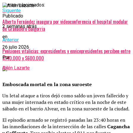
Temas relacionados:
Siguente
Publicado
Alberto Fernández inaugura por videoconferencia el hospital modular
2 semanas atrás
de Granadero Baigorria
en
Anterior
26 julio 2026
Pensiones vitalicias: expresidentes y exvicepresidentes perciben entre
$140.000 y $600.000
Por
Ailén Lazarte
Emboscada mortal en la zona suroeste
Un letal ataque a tiros dejó como saldo un joven fallecido y
una mujer internada en estado crítico en la noche de este
sábado en el barrio Alvear, en la zona suroeste de la ciudad.
El episodio armado se registró pasadas las 23:40 horas en
las inmediaciones de la intersección de las calles
Cagancha