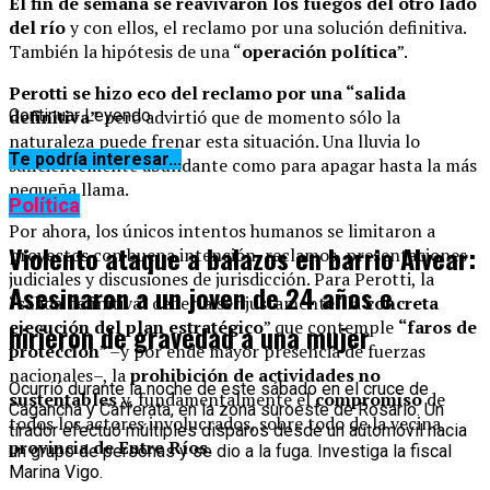
El fin de semana se reavivaron los fuegos del otro lado
del río
y con ellos, el reclamo por una solución definitiva.
También la hipótesis de una “
operación política
”.
Perotti se hizo eco del reclamo por una “salida
definitiva”
Continuar Leyendo
pero advirtió que de momento sólo la
naturaleza puede frenar esta situación. Una lluvia lo
Te podría interesar...
suficientemente abundante como para apagar hasta la más
pequeña llama.
Política
Por ahora, los únicos intentos humanos se limitaron a
Violento ataque a balazos en barrio Alvear:
proyectos con buena intención, reclamos, presentaciones
judiciales y discusiones de jurisdicción. Para Perotti, la
Asesinaron a un joven de 24 años e
“salida definitiva” debería ser justamente “la
concreta
ejecución del plan estratégico
” que contemple
“faros de
hirieron de gravedad a una mujer
protección
” –y por ende mayor presencia de fuerzas
nacionales–, la
prohibición de actividades no
Ocurrió durante la noche de este sábado en el cruce de
sustentables
y, fundamentalmente el
compromiso
de
Cagancha y Cafferata, en la zona suroeste de Rosario. Un
todos los actores involucrados, sobre todo de la vecina
tirador efectuó múltiples disparos desde un automóvil hacia
provincia de Entre Ríos.
un grupo de personas y se dio a la fuga. Investiga la fiscal
Marina Vigo.