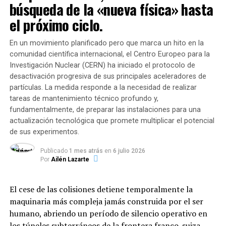
búsqueda de la «nueva física» hasta
TEMAS RELACIONADOS:
entrega y dedicación al
el próximo ciclo.
SIGUENTE
salvar vidas. Venezuela
Coronavirus: India pasó a Brasil y es el segundo país con
más contagios
renacerá con el trabajo de
En un movimiento planificado pero que marca un hito en la
comunidad científica internacional, el Centro Europeo para la
todos”, manifestó a través
ANTERIOR
El Papa Francisco dijo que el chisme es «peor» que el
Investigación Nuclear (CERN) ha iniciado el protocolo de
de sus redes sociales el
coronavirus
desactivación progresiva de sus principales aceleradores de
partículas. La medida responde a la necesidad de realizar
presidente de la Asamblea
tareas de mantenimiento técnico profundo y,
Nacional, Jorge Rodríguez.
fundamentalmente, de preparar las instalaciones para una
actualización tecnológica que promete multiplicar el potencial
de sus experimentos.
Actualmente,
23.335 personas permanecen
Publicado
1 mes atrás
en
6 julio 2026
albergadas en 107 campamentos transitorios
,
Por
Ailén Lazarte
mientras que más de 128.000 familias han recibido
asistencia directa. Sin embargo, la ONG
Médicos Sin
El cese de las colisiones detiene temporalmente la
Fronteras (MSF)
advirtió que unas 6.000 personas
maquinaria más compleja jamás construida por el ser
continúan durmiendo a la intemperie en la vía pública
humano, abriendo un período de silencio operativo en
(aproximadamente 3.000 frente a edificios inestables en
los túneles subterráneos de la frontera franco-suiza.