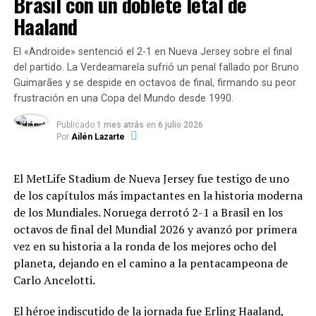
Brasil con un doblete letal de
intervención de más de 19.000 efectivos nacionales y la
Haaland
Desafíos logísticos de un
colaboración de
44 equipos de rescate provenientes
de 27 países
. Entre los aportes de la comunidad
enfriamiento masivo
El «Androide» sentenció el 2-1 en Nueva Jersey sobre el final
internacional destacan:
del partido. La Verdeamarela sufrió un penal fallado por Bruno
Desactivar una estructura de 27 kilómetros de
Guimarães y se despide en octavos de final, firmando su peor
circunferencia no es una tarea que se realice
Estados Unidos:
Asistencia por más de 386
frustración en una Copa del Mundo desde 1990.
presionando un interruptor. El proceso requiere
millones de dólares y el envío del buque USS Fort
semanas de meticuloso trabajo:
Lauderdale.
Publicado
1 mes atrás
en
6 julio 2026
Por
Ailén Lazarte
Extracción de haces:
Se vacían de manera
Fondo Monetario Internacional (FMI):
segura los haces de partículas que viajan casi a la
El MetLife Stadium de Nueva Jersey fue testigo de uno
Liberación de 346 millones de dólares en fondos
velocidad de la luz.
de los capítulos más impactantes en la historia moderna
multilaterales.
de los Mundiales.
Noruega derrotó 2-1 a Brasil en los
octavos de final del Mundial 2026 y avanzó por primera
Aumento controlado de temperatura:
Los
Naciones Unidas (ONU):
Fondo de respuesta
vez en su historia a la ronda de los mejores ocho del
imanes del colisionador operan en un estado de
rápida de 15 millones de dólares.
planeta, dejando en el camino a la pentacampeona de
superconducción gracias al helio líquido que los
Carlo Ancelotti.
mantiene a
−
271
,
3
∘
C
(más frío que el espacio
UNICEF:
Solicitud de 65,7 millones de dólares
profundo). Elevar esta temperatura hasta niveles
adicionales para asistir a 470.000 personas (entre
El héroe indiscutido de la jornada fue Erling Haaland,