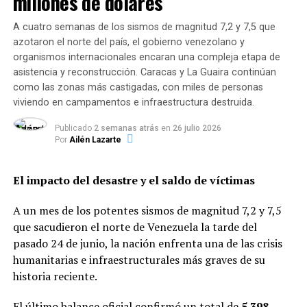
millones de dólares
A cuatro semanas de los sismos de magnitud 7,2 y 7,5 que
azotaron el norte del país, el gobierno venezolano y
organismos internacionales encaran una compleja etapa de
asistencia y reconstrucción. Caracas y La Guaira continúan
como las zonas más castigadas, con miles de personas
viviendo en campamentos e infraestructura destruida.
Publicado
2 semanas atrás
en
26 julio 2026
Por
Ailén Lazarte
Las imágenes aéreas muestran la separación entre las
El impacto del desastre y el saldo de víctimas
personas en la playa (Reuters)
El turismo interno se reactivó este fin de semana debido
A un mes de los potentes sismos de magnitud 7,2 y 7,5
al feriado del lunes por la Independencia de Brasil.
que sacudieron el norte de Venezuela la tarde del
Atracciones como el Cristo Redentor también fueron
pasado 24 de junio, la nación enfrenta una de las crisis
escenario de aglomeraciones este domingo, según
humanitarias e infraestructurales más graves de su
imágenes del canal Globo.
historia reciente.
Los hoteles de Rio registraron una media de 46% de
El último balance oficial confirmó un total de
5.398