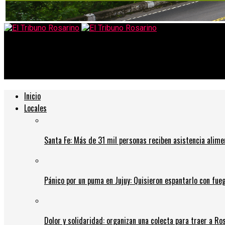
El Tribuno Rosarino
Primera sesión de prórroga
Inicio
Locales
Santa Fe: Más de 31 mil personas reciben asistencia alime
Pánico por un puma en Jujuy: Quisieron espantarlo con fue
Dolor y solidaridad: organizan una colecta para traer a Ros