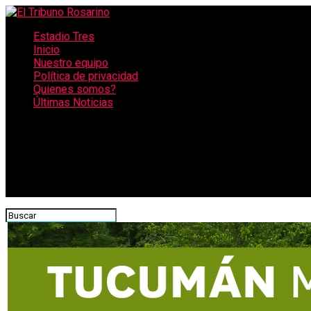
Estadio Tres
Inicio
Nuestro equipo
Política de privacidad
Quienes somos?
Últimas Noticias
CONECTATE CON NOSOTROS