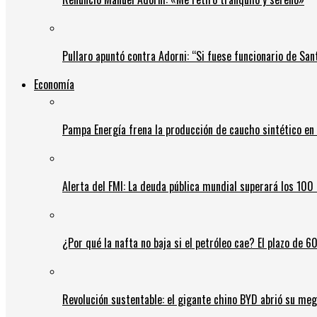
Pullaro apuntó contra Adorni: “Si fuese funcionario de Sant
Economía
Pampa Energía frena la producción de caucho sintético en 
Alerta del FMI: La deuda pública mundial superará los 100 
¿Por qué la nafta no baja si el petróleo cae? El plazo de 
Revolución sustentable: el gigante chino BYD abrió su meg