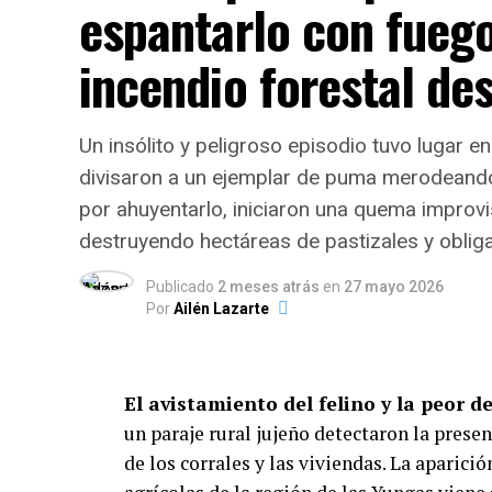
espantarlo con fueg
adultos de sectores vulnerables.
incendio forestal de
Dinámica del servicio: Modal
El informe evidencia que la atención se a
Un insólito y peligroso episodio tuvo lugar en
instituciones entrega viandas para ll
divisaron a un ejemplar de puma merodeando 
en salón y el
3,7% distribuye módulos a
por ahuyentarlo, iniciaron una quema impro
Respecto a la distribución horaria de las 
destruyendo hectáreas de pastizales y oblig
contraturno escolar y laboral:
Publicado
2 meses atrás
en
27 mayo 2026
Por
Ailén Lazarte
Meriendas:
42,5% del total de pres
Cenas:
33,3%.
El avistamiento del felino y la peor d
un paraje rural jujeño detectaron la pres
Almuerzos:
18,4%.
de los corrales y las viviendas. La aparic