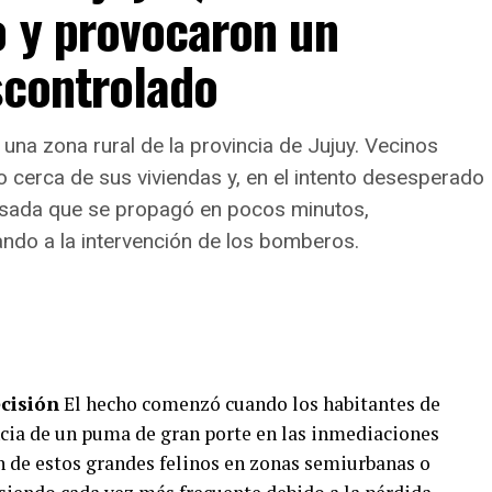
o y provocaron un
scontrolado
idades y horarios de mayor demanda
daptó a los hábitos de pospandemia: el
83% de las
 una zona rural de la provincia de Jujuy. Vecinos
evar
, el
13,2% sostiene la atención presencial
cerca de sus viviendas y, en el intento desesperado
limentarios
.
visada que se propagó en pocos minutos,
raciones, la mayor demanda se concentra durante el
ando a la intervención de los bomberos.
taciones.
ecisión
El hecho comenzó cuando los habitantes de
encia de un puma de gran porte en las inmediaciones
ión de estos grandes felinos en zonas semiurbanas o