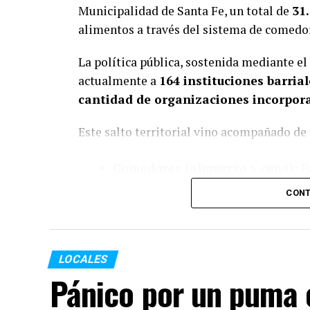
Municipalidad de Santa Fe, un total de
31
alimentos a través del sistema de comedo
La política pública, sostenida mediante el
actualmente a
164 instituciones barrial
cantidad de organizaciones incorpor
Este salto territorial vino acompañado de
Comedores (almuerzo y cena):
Pa
en 2026
, lo que representa un inc
CONT
Copas de leche (desayuno y mer
2.883.504 en 2026
(suba del
99%
).
LOCALES
Pánico por un puma e
En conjunto, las entidades administraron
del año
, garantizando el derecho básico a