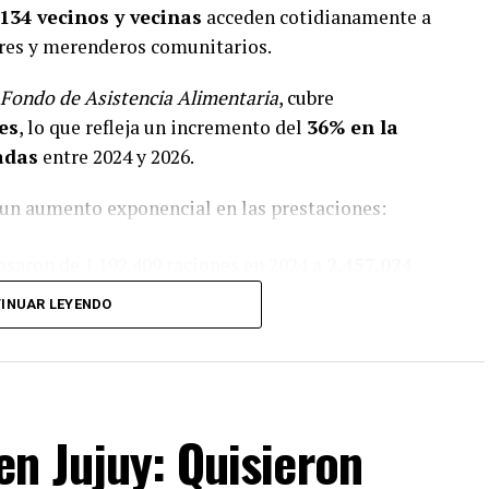
.134 vecinos y vecinas
acceden cotidianamente a
res y merenderos comunitarios.
Fondo de Asistencia Alimentaria
, cubre
es
, lo que refleja un incremento del
36% en la
adas
entre 2024 y 2026.
 un aumento exponencial en las prestaciones:
saron de 1.192.409 raciones en 2024 a
2.457.024
remento del
106%
.
INUAR LEYENDO
ienda):
Crecieron de 1.445.270 raciones a
n Jujuy: Quisieron
5.340.528 raciones alimentarias en lo que va
 la alimentación de niños, niñas, adolescentes y