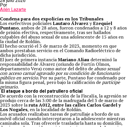
28 julio 2026
Por
Ailén Lazarte
Condena para dos expolicías en los Tribunales
Los exefectivos policiales
Lautaro Álvarez
y
Ezequiel
Puntano
, ambos de 28 años, fueron condenados a 12 y 8 años
de prisión efectiva, respectivamente, tras ser hallados
culpables del abuso sexual de una adolescente de 15 años en
la ciudad de Roldán.
El hecho ocurrió el 3 de marzo de 2023, momento en que
ambos prestaban servicio en el Comando Radioeléctrico de
dicha jurisdicción.
El juez de primera instancia
Mariano Aliau
determinó la
responsabilidad de Álvarez (oriundo de Fortín Olmos,
departamento Vera) como autor del delito de
abuso sexual
con acceso carnal agravado por su condición de funcionario
público en servicio
. Por su parte, Puntano fue condenado por
la misma figura penal, pero bajo la calificación de
partícipe
primario
.
El ataque a bordo del patrullero oficial
De acuerdo con la reconstrucción de la Fiscalía, la agresión se
produjo cerca de las 3:00 de la madrugada del 3 de marzo de
2023 sobre la
ruta A012, entre las calles Carlos Gardel y
Los Nogales
, en la localidad de Roldán.
Los acusados realizaban tareas de patrullaje a bordo de un
móvil oficial cuando interceptaron a la adolescente mientras
caminaba sola. Tras ofrecerle trasladarla hasta su domicilio,