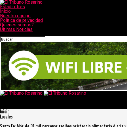
Estadio Tres
Inicio
Nuestro equipo
Política de privacidad
Quienes somos?
Últimas Noticias
CONECTATE CON NOSOTROS
El Tribuno Rosarino
Protesta contra la inseguridad en Rosario, con más balaceras de
fondo
Inicio
Locales
Santa Fe: Más de 31 mil personas reciben asistencia alimentaria diaria y