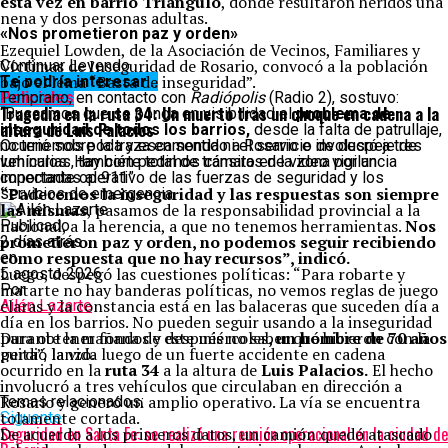
esta vez en barrio Triángulo
, donde resultaron heridos una
nena y dos personas adultas.
«Nos prometieron paz y orden»
Ezequiel Lowden, de la Asociación de Vecinos, Familiares y
Víctimas de Inseguridad de Rosario, convocó a la población
Continuar Leyendo
bajo el lema “Basta de inseguridad”.
Te podría interesar...
Temprano, en contacto con
Policiales
Radiópolis
(Radio 2), sostuvo:
Tragedia en la ruta 34: Un muerto tras un choque en cadena a la
“Buscamos que se ponga en visibilidad el
problema de
altura de Luis Palacios
inseguridad de todos los barrios,
desde la falta de patrullaje,
no tenemos poda y escamonda ni el servicio de despeje de
Ocurrió sobre la traza en sentido a Rosario e involucró a tres
luminarias, también pedimos cámaras de video vigilancia
vehículos. Hay corte total de tránsito en la zona por un
conectadas al 911”
importante operativo de las fuerzas de seguridad y los
“Padecemos la inseguridad y las respuestas son siempre
servicios de emergencia.
las mismas
, pasamos de la responsabilidad provincial a la
nacional, a la herencia, a que no tenemos herramientas.
Nos
Publicado
prometieron paz y orden, no podemos seguir recibiendo
2 días atrás
como respuesta que no hay recursos”, indicó.
en
Luego, despegó las cuestiones políticas: “Para robarte y
5 agosto 2026
matarte no hay banderas políticas, no vemos reglas de juego
Por
claras y la constancia está en las balaceras que suceden día a
Ailén Lazarte
día en los barrios. No pueden seguir usando a la inseguridad
para obtener fondos y después no saber qué hicieron con la
Durante la mañana de este miércoles
, un hombre de 70 años
guita”, lanzó.
perdió la vida luego de un fuerte accidente en cadena
ocurrido en la
ruta 34
a la altura de
Luis Palacios.
El hecho
involucró a tres vehículos que circulaban en dirección a
Rosario y generó un amplio operativo. La vía se encuentra
Temas relacionados:
tolamente cortada.
Siguente
Seguridad en Santa Fe: se realizó una reunión operacional en la ciudad de
De acuerdo a los primeros datos, un camión quedó atascado