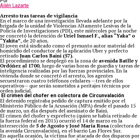
Por
Ailén Lazarte
Arresto tras tareas de vigilancia
En el marco de una investigación llevada adelante por la
brigada de la unidad de Violencias Altamente Lesivas de la
Policía de Investigaciones (PDI), este miércoles por la noche
se concretó la detención de
Uriel Ismael F., alias “Yaka” o
“Yakita”
, de 20 años.
El joven está sindicado como el presunto autor material del
homicidio del conductor de la aplicación Uber y prefecto
retirado
Juan Carlos Baini (57)
.
El procedimiento se desplegó en la zona de
avenida Batlle y
Ordóñez al 1700
, luego de varias horas de guardia y tareas de
inteligencia realizadas por las fuerzas provinciales. En la
vivienda donde se concretó el arresto, los agentes
secuestraron cuatro teléfonos celulares —tres de ellos
operativos— que serán sometidos a peritajes técnicos por
orden judicial.
El crimen del chofer en colectora de Circunvalación
El detenido registraba pedido de captura emitido por el
Ministerio Público de la Acusación (MPA) desde el pasado 15
de marzo, un día después del asesinato de Baini.
El crimen del chofer y exprefecto (quien se había retirado de
la fuerza federal en 2015) ocurrió el 14 de marzo en la
intersección de
5 de Agosto y José María Rosa
(colectora de
la avenida Circunvalación), en el barrio Las Flores Sur.
En aquella ocasión, la víctima fue atacada de dos disparos por