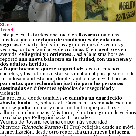
Share
Tweet
Este jueves al atardecer se inició en
Rosario
una nueva
movilización en
reclamo de condiciones de vida más
seguras
de parte de distintas agrupaciones de vecinos y
vecinas, junto a familiares de víctimas. El encuentro es en
avenida
Pellegrini y Corrientes.
Casi a la misma hora se
reportó
una nueva balacera en la ciudad, con una nena y
dos adultos heridos.
«Toque bocina si quiere seguridad»
, decían muchos
carteles, y los automovilistas se sumaban al paisaje sonoro de
la ruidosa manifestación, donde también se mezclaban las
pancartas que reclamaban justicia para las personas
asesinadas
en diferentes episodios de inseguridad y
violencia.
La protesta, donde también
se cantaba un enardecido
«basta, basta…»
, reducía el tránsito en la señalada esquina
pero se podía circular y cada conductor que pasaba se
adhería con bocinazos. Más tarde, el nutrido grupo de vecinos
marchaba por Pellegrini hacia Tribunales.
Vecinos de Rosario reclamaron por más seguridad
Mientras
Telenoche Rosario
(El Tres) reflejaba desde un móvil
la movilización, desde otro reportaba
una nueva balacera,