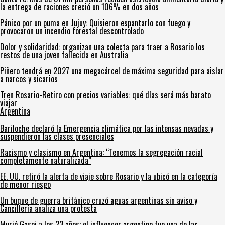
la entrega de raciones creció un 106% en dos años
Pánico por un puma en Jujuy: Quisieron espantarlo con fuego y
provocaron un incendio forestal descontrolado
Dolor y solidaridad: organizan una colecta para traer a Rosario los
restos de una joven fallecida en Australia
Piñero tendrá en 2027 una megacárcel de máxima seguridad para aislar
a narcos y sicarios
Tren Rosario-Retiro con precios variables: qué días será más barato
viajar
Argentina
Bariloche declaró la Emergencia climática por las intensas nevadas y
suspendieron las clases presenciales
Racismo y clasismo en Argentina: “Tenemos la segregación racial
completamente naturalizada”
EE. UU. retiró la alerta de viaje sobre Rosario y la ubicó en la categoría
de menor riesgo
Un buque de guerra británico cruzó aguas argentinas sin aviso y
Cancillería analiza una protesta
Murió Gaspi a los 23 años: el influencer argentino fue una de las