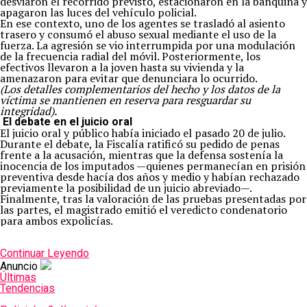
desviaron el recorrido previsto, estacionaron en la banquina y
apagaron las luces del vehículo policial.
En ese contexto, uno de los agentes se trasladó al asiento
trasero y consumó el abuso sexual mediante el uso de la
fuerza. La agresión se vio interrumpida por una modulación
de la frecuencia radial del móvil. Posteriormente, los
efectivos llevaron a la joven hasta su vivienda y la
amenazaron para evitar que denunciara lo ocurrido.
(Los detalles complementarios del hecho y los datos de la
víctima se mantienen en reserva para resguardar su
integridad).
El debate en el juicio oral
El juicio oral y público había iniciado el pasado 20 de julio.
Durante el debate, la Fiscalía ratificó su pedido de penas
frente a la acusación, mientras que la defensa sostenía la
inocencia de los imputados —quienes permanecían en prisión
preventiva desde hacía dos años y medio y habían rechazado
previamente la posibilidad de un juicio abreviado—.
Finalmente, tras la valoración de las pruebas presentadas por
las partes, el magistrado emitió el veredicto condenatorio
para ambos expolicías.
Continuar Leyendo
Anuncio
Últimas
Tendencias