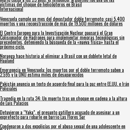
víctimas del choque de helicópteros en Brasil
Internacional
Venezuela cumple un mes del devastador doble terremoto: casi 5.400
muertos y una reconstrucción de más de 19.500 millones de dólares
El Centro Europeo para la Investigación Nuclear pausará el Gran
Colisionador de Hadrones para implementar mejoras tecnológicas sin
precedentes, deteniendo la búsqueda de la «nueva física» hasta el
próximo ciclo.
Noruega hace historia al eliminar a Brasil con un doblete letal de
Haaland
Emergencia en Venezuela: los muertos por el doble terremoto suben a
2.595 y la ONU estima miles de desaparecidos
Pakistán anuncia un texto de acuerdo final para la paz entre EE.UU. e Irán
Policiales
Tragedia en la ruta 34: Un muerto tras un choque en cadena a la altura
de Luis Palacios
Detuvieron a “Yaka”, el presunto gatillero acusado de asesinar a un
exprefecto para robarle en barrio Las Flores Sur
Condenaron a dos expolicías por el abuso sexual de una adolescente en