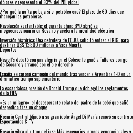
dólares y representa el 93% del PBI global
¿Por qué la nafta no baja si el petróleo cae? El plazo de 60 días que
manejan las petroleras
Revolución sustentable: el gigante chino BYD abrió su
megaconcesionaria en Rosario y acelera la movilidad eléctrica
Inversión histórica: Una petrolera de EE.UU. solicitó entrar al RIGI para
destinar US$ 13.800 millones a Vaca Muerta
Deportes
Newell’s debutó con una alegría en el Coloso: le ganó a Talleres con gol
de Cóccaro y arrancó con el pie derecho
España se coronó campeón del mundo tras vencer a Argentina 1-0 en un
dramático tiempo suplementario
La escandalosa presión de Donald Trump que doblegó los reglamentos
de la FIFA
«Es un milagro»: el desesperante relato del padre de la bebé que salió
despedida tras un choque
Rosario Central blindó a su gran ídolo: Ángel Di María renovó su contrato
Espectáculos & TV
Rosario vibra al ritmo del jazz: Más escenarios, cruces generacionales y