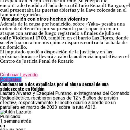
la espalda en el contexto de un robo. Su cuerpo fue
encontrado tendido al lado de su utilitario Renault Kangoo, el
cual presentaba las puertas abiertas y la llave colocada en el
tambor de ignición.
Vinculación con otros hechos violentos
Además de la causa por homicidio, sobre «Yaka» pesaba una
orden de detención por su presunta participación en un
ataque con armas de fuego registrado a finales de julio en
calle Violeta al 1700
, también en el barrio Las Flores, donde
se efectuaron al menos quince disparos contra la fachada de
un domicilio.
El imputado quedó a disposición de la Justicia y en las
próximas horas se llevará a cabo la audiencia imputativa en el
Centro de Justicia Penal de Rosario.
Continuar Leyendo
Policiales
Condenaron a dos expolicías por el abuso sexual de una
adolescente en Roldán
Lautaro Álvarez y Ezequiel Puntano, exintegrantes del Comando
Radioeléctrico, recibieron penas de 12 y 8 años de prisión
efectiva, respectivamente. El hecho ocurrió a bordo de un
patrullero en marzo de 2023 sobre la ruta A012.
Publicado
1 semana atrás
en