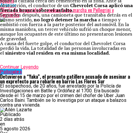
Rosario
sobre la calzada cerca del cementerio en la zona. Ante la
obsturcción, el conductor de un
Chevrolet Corsa aplicó una
Anterior
“Basta de inseguridad”: convocan a una marcha en Pellegrini y
frenada brusca sobre el asfalto.
Corrientes
Segundos después, una camioneta que transitaba detrás en el
mismo sentido,
no logró detener la marcha
a tiempo y
embistió con fuerza a la parte posterior del automóvil. En la
misma maniobra, un tercer vehículo sufrió un choque menor,
aunque los ocupantes de este último no presentaron lesiones
de gravedad.
A causa del fuerte golpe, el conductor del Chevrolet Corsa
perdió la vida. La totalidad de las personas involucradas en
el
siniestro vial residen en esa misma localidad.
Continuar Leyendo
Policiales
Detuvieron a “Yaka”, el presunto gatillero acusado de asesinar a
un exprefecto para robarle en barrio Las Flores Sur
El sospechoso, de 20 años, fue arrestado por la Policía de
Investigaciones en Batlle y Ordóñez al 1700. Era buscado
desde el 15 de marzo por el crimen del chofer de Uber Juan
Carlos Baini. También se lo investiga por un ataque a balazos
contra una vivienda.
Publicado
2 días atrás
en
5 agosto 2026