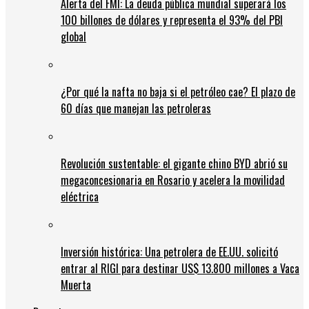
Alerta del FMI: La deuda pública mundial superará los
100 billones de dólares y representa el 93% del PBI
global
¿Por qué la nafta no baja si el petróleo cae? El plazo de
60 días que manejan las petroleras
Revolución sustentable: el gigante chino BYD abrió su
megaconcesionaria en Rosario y acelera la movilidad
eléctrica
Inversión histórica: Una petrolera de EE.UU. solicitó
entrar al RIGI para destinar US$ 13.800 millones a Vaca
Muerta