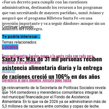
«Fue un decreto para cumplir con las cuestiones
administrativas, destinando los recursos a los programas
que van necesitando de mayores partidas», sumó Aviano y
aseguró que el programa Billetera Santa Fe «es una
inversión importante y va a seguir dándose» aunque sin un
Continuar Leyendo
aumento del reintegro.
Te podría interesar...
Temas relacionados:
Locales
Siguente
Emprendimientos locales ponen a la venta caña con ruda para
Santa Fe: Más de 31 mil personas reciben
ofrendar a la Pachamama
asistencia alimentaria diaria y la entrega
Anterior
de raciones creció un 106% en dos años
Derechito al paro docente: Amsafe pone fecha
Un relevamiento de la Secretaría de Políticas Sociales revela
que 164 comedores y merenderos comunitarios integran la
red municipal financiada por el Fondo de Asistencia
Alimentaria. En lo que va de 2026 ya se administraron más de
5,3 millones de raciones entre comidas y copas de leche.